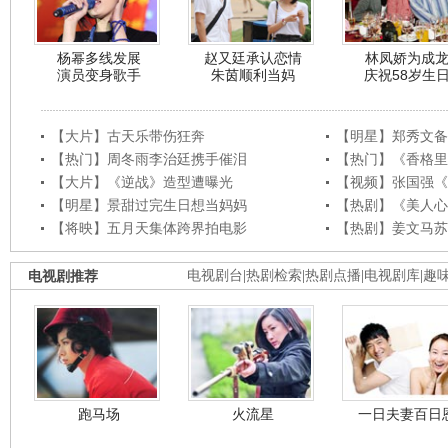
杨幂多线发展
赵又廷承认恋情
林凤娇为成
演员变身歌手
朱茵顺利当妈
庆祝58岁生
【大片】古天乐带伤狂奔
【明星】郑秀文备
【热门】周冬雨李治廷携手催泪
【热门】《香格里
【大片】《逆战》造型遭曝光
【视频】张国强《
【明星】景甜过完生日想当妈妈
【热剧】《美人心
【将映】五月天集体跨界拍电影
【热剧】姜文马苏
电视剧推荐
电视剧台
|
热剧检索
|
热剧点播
|
电视剧库
|
趣
跑马场
火流星
一日夫妻百日