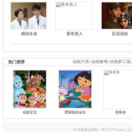
感动生命
香草美人
百花深处
热门推荐
动画片库
|
动画微博
|
动画梦工场
花园宝宝
爱探险的朵拉
燕尾侠
中央电视台网站
|
关于CCTV.com
|
人