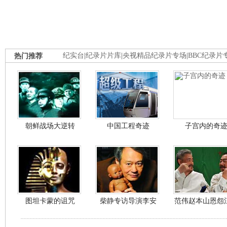
热门推荐
纪实台
|
纪录片片库
|
央视精品纪录片专场
|
BBC纪录片
朝鲜战场大逆转
中国工程奇迹
子宫内的奇
图坦卡蒙的诅咒
柴静专访导演李安
范伟赵本山恩怨