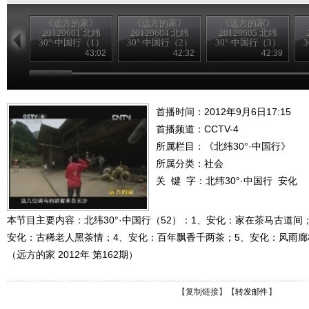
《远方的家》
《远方的家》
《远方的家》
20120601 北纬
20120604 北纬
20120605 北纬
30°·中国行（1）
30°·中国行（2）
30°·中国行（3）
43:02
42:32
42:39
首播时间：2012年9月6日17:15
首播频道：
CCTV-4
所属栏目：
《北纬30°·中国行》
所属分类：社会
关 键 字：
北纬30°·中国行
安化
本节目主要内容：北纬30°·中国行（52）：1、安化：家在茶马古道间
安化：古稀老人黑茶情；4、安化：百年飘香千两茶；5、安化：风雨廊
（远方的家 2012年 第162期）
【
复制链接
】【
转发邮件
】