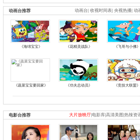
动画台推荐
动画台
|
收视时间表
|
央视热播
|
动
《海绵宝宝》
《花精灵战队》
《飞哥与小佛
《蔬菜宝宝要回家》
《功夫总动员》
《竞技大联盟
电影台推荐
大片放映厅
|
电影库
|
高清美图
|
热辣资