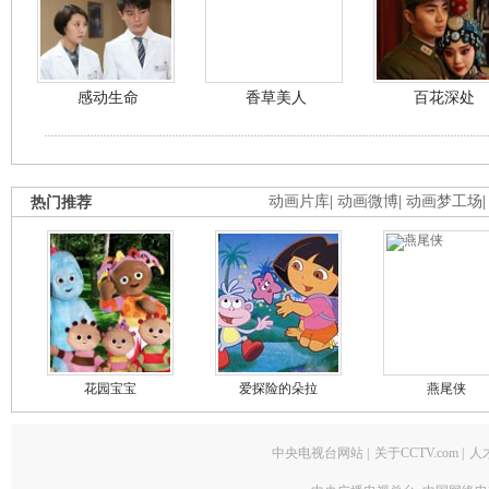
感动生命
香草美人
百花深处
热门推荐
动画片库
|
动画微博
|
动画梦工场
花园宝宝
爱探险的朵拉
燕尾侠
中央电视台网站
|
关于CCTV.com
|
人