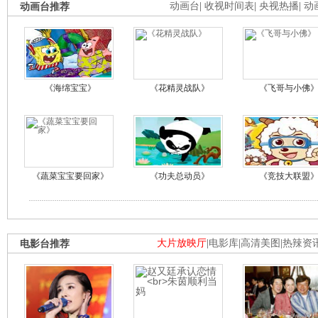
动画台推荐
动画台
|
收视时间表
|
央视热播
|
动
《海绵宝宝》
《花精灵战队》
《飞哥与小佛
《蔬菜宝宝要回家》
《功夫总动员》
《竞技大联盟
电影台推荐
大片放映厅
|
电影库
|
高清美图
|
热辣资