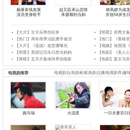
杨幂多线发展
赵又廷承认恋情
林凤娇为成
演员变身歌手
朱茵顺利当妈
庆祝58岁生
【大片】古天乐带伤狂奔
【明星】郑秀文备
【热门】周冬雨李治廷携手催泪
【热门】《香格里
【大片】《逆战》造型遭曝光
【视频】张国强《
【明星】景甜过完生日想当妈妈
【热剧】《美人心
【将映】五月天集体跨界拍电影
【热剧】姜文马苏
电视剧推荐
电视剧台
|
热剧检索
|
热剧点播
|
电视剧库
|
趣
跑马场
火流星
一日夫妻百日