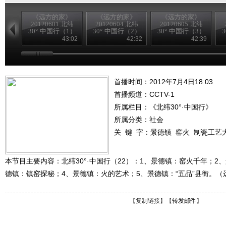
《远方的家》
《远方的家》
《远方的家》
20120601 北纬
20120604 北纬
20120605 北纬
30°·中国行（1）
30°·中国行（2）
30°·中国行（3）
43:02
42:32
42:39
首播时间：2012年7月4日18:03
首播频道：
CCTV-1
所属栏目：
《北纬30°·中国行》
所属分类：社会
关 键 字：
景德镇
窑火
制瓷工艺
本节目主要内容：北纬30°·中国行（22）：1、景德镇：窑火千年；2
德镇：镇窑探秘；4、景德镇：火的艺术；5、景德镇：“五品”县衙。（远方
【
复制链接
】【
转发邮件
】