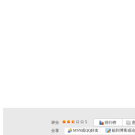
5
评分
排行榜
意
MSN或QQ好友
贴到博客或
分享