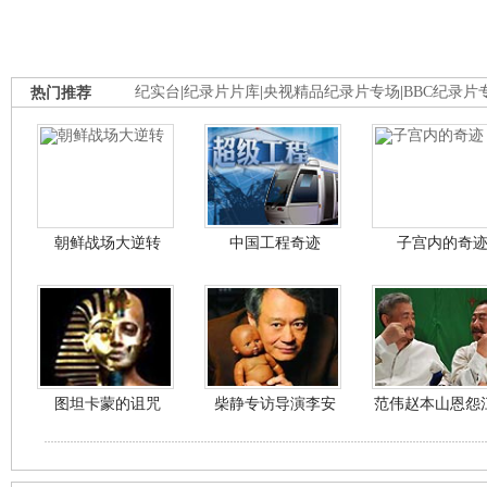
热门推荐
纪实台
|
纪录片片库
|
央视精品纪录片专场
|
BBC纪录片
朝鲜战场大逆转
中国工程奇迹
子宫内的奇
图坦卡蒙的诅咒
柴静专访导演李安
范伟赵本山恩怨