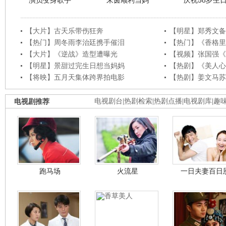
演员变身歌手
朱茵顺利当妈
庆祝58岁生
【大片】古天乐带伤狂奔
【明星】郑秀文备
【热门】周冬雨李治廷携手催泪
【热门】《香格里
【大片】《逆战》造型遭曝光
【视频】张国强《
【明星】景甜过完生日想当妈妈
【热剧】《美人心
【将映】五月天集体跨界拍电影
【热剧】姜文马苏
电视剧推荐
电视剧台
|
热剧检索
|
热剧点播
|
电视剧库
|
趣
跑马场
火流星
一日夫妻百日