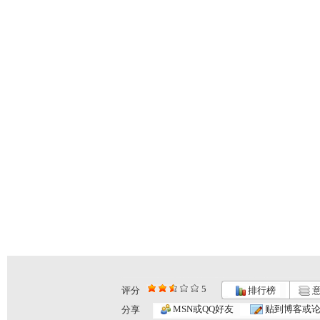
5
评分
排行榜
意
MSN或QQ好友
贴到博客或
分享