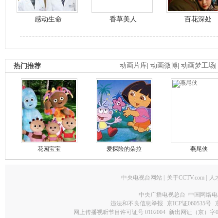
感动生命
香草美人
百花深处
热门推荐
动画片库
|
动画微博
|
动画梦工场
花园宝宝
爱探险的朵拉
燕尾侠
中央电视台网站
|
关于CCTV.com
|
人
中央广播电视总台 中国网络电
违法和不良信息举报
京ICP证060535号
网上传播视听节目许可证号 0102004
新出网证（京）字0