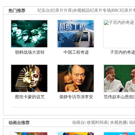
热门推荐
纪实台
|
纪录片片库
|
央视精品纪录片专场
|
BBC纪录片
朝鲜战场大逆转
中国工程奇迹
子宫内的奇
图坦卡蒙的诅咒
柴静专访导演李安
范伟赵本山恩怨
动画台推荐
动画台
|
收视时间表
|
央视热播
|
动