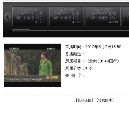
《远方的家》
《远方的家》
《远方的家》
20120601 北纬
20120604 北纬
20120605 北纬
30°·中国行（1）
30°·中国行（2）
30°·中国行（3）
43:02
42:32
42:39
首播时间：2012年6月7日18:50
首播频道：
所属栏目：
《北纬30°·中国行》
所属分类：社会
关 键 字：
【
复制链接
】【
转发邮件
】