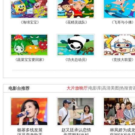
《海绵宝宝》
《花精灵战队》
《飞哥与小佛
《蔬菜宝宝要回家》
《功夫总动员》
《竞技大联盟
电影台推荐
大片放映厅
|
电影库
|
高清美图
|
热辣资
杨幂多线发展
赵又廷承认恋情
林凤娇为成