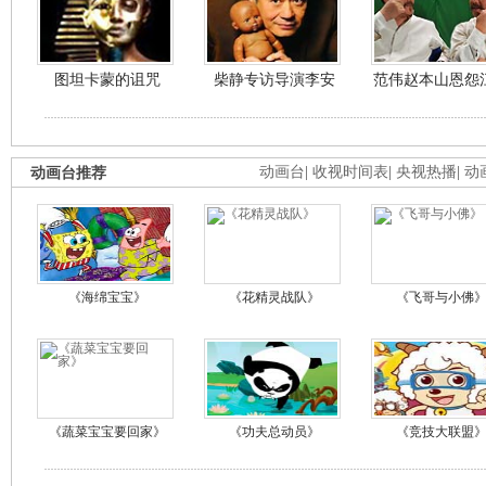
图坦卡蒙的诅咒
柴静专访导演李安
范伟赵本山恩怨
动画台推荐
动画台
|
收视时间表
|
央视热播
|
动
《海绵宝宝》
《花精灵战队》
《飞哥与小佛
《蔬菜宝宝要回家》
《功夫总动员》
《竞技大联盟