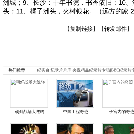
洲城；9、长沙：千年书院，书香依旧；10
头；11、橘子洲头，火树银花。（远方的家 20
【
复制链接
】【
转发邮件
】
热门推荐
纪实台
|
纪录片片库
|
央视精品纪录片专场
|
BBC纪录片
朝鲜战场大逆转
中国工程奇迹
子宫内的奇