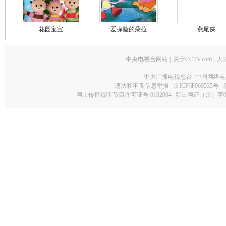
花园宝宝
爱探险的朵拉
燕尾侠
中央电视台网站
|
关于CCTV.com
|
人
中央广播电视总台 中国网络电
违法和不良信息举报
京ICP证060535号
网上传播视听节目许可证号 0102004
新出网证（京）字0