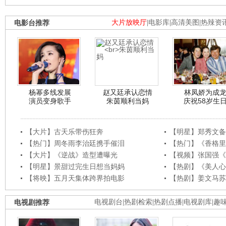
电影台推荐
大片放映厅
|
电影库
|
高清美图
|
热辣资
杨幂多线发展
赵又廷承认恋情
林凤娇为成
演员变身歌手
朱茵顺利当妈
庆祝58岁生
【大片】古天乐带伤狂奔
【明星】郑秀文备
【热门】周冬雨李治廷携手催泪
【热门】《香格里
【大片】《逆战》造型遭曝光
【视频】张国强《
【明星】景甜过完生日想当妈妈
【热剧】《美人心
【将映】五月天集体跨界拍电影
【热剧】姜文马苏
电视剧推荐
电视剧台
|
热剧检索
|
热剧点播
|
电视剧库
|
趣