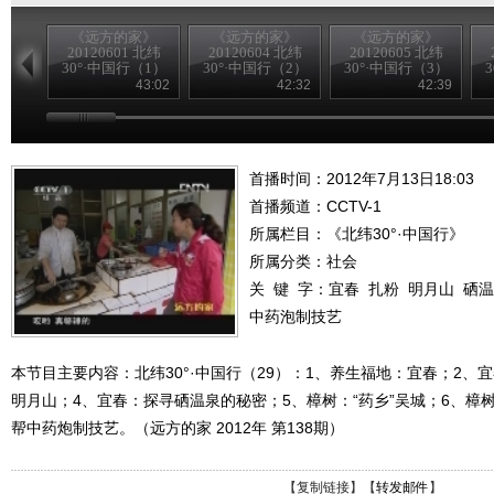
《远方的家》
《远方的家》
《远方的家》
20120601 北纬
20120604 北纬
20120605 北纬
30°·中国行（1）
30°·中国行（2）
30°·中国行（3）
43:02
42:32
42:39
首播时间：2012年7月13日18:03
首播频道：
CCTV-1
所属栏目：
《北纬30°·中国行》
所属分类：社会
关 键 字：
宜春
扎粉
明月山
硒温
中药泡制技艺
本节目主要内容：北纬30°·中国行（29）：1、养生福地：宜春；2、
明月山；4、宜春：探寻硒温泉的秘密；5、樟树：“药乡”吴城；6、樟
帮中药炮制技艺。（远方的家 2012年 第138期）
【
复制链接
】【
转发邮件
】