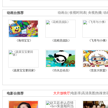
动画台推荐
动画台
|
收视时间表
|
央视热播
|
动
《海绵宝宝》
《花精灵战队》
《飞哥与小佛
《蔬菜宝宝要回家》
《功夫总动员》
《竞技大联盟
电影台推荐
大片放映厅
|
电影库
|
高清美图
|
热辣资