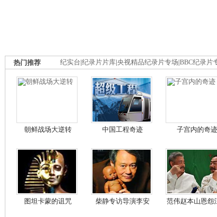
热门推荐
纪实台
|
纪录片片库
|
央视精品纪录片专场
|
BBC纪录片
朝鲜战场大逆转
中国工程奇迹
子宫内的奇
图坦卡蒙的诅咒
柴静专访导演李安
范伟赵本山恩怨