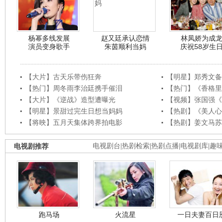
杨幂多线发展
赵又廷承认恋情
林凤娇为成
演员变身歌手
朱茵顺利当妈
庆祝58岁生
【大片】古天乐带伤狂奔
【明星】郑秀文备
【热门】周冬雨李治廷携手催泪
【热门】《香格里
【大片】《逆战》造型遭曝光
【视频】张国强《
【明星】景甜过完生日想当妈妈
【热剧】《美人心
【将映】五月天集体跨界拍电影
【热剧】姜文马苏
电视剧推荐
电视剧台
|
热剧检索
|
热剧点播
|
电视剧库
|
趣
跑马场
火流星
一日夫妻百日