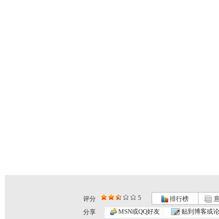
5
评分
排行榜
意
MSN或QQ好友
贴到博客或
分享