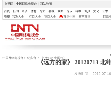
央视网
|
中国网络电视台
|
网站地图
首页
新闻
经济
体育
综艺
春晚
戏曲
音乐
科教
青少
文化
艺术
电视
频道大全
栏目大全
节目大全
直播中国
赛事直播
网络
中国网络电视台
>
纪实台
>
《北纬30°·中国行》
《远方的家》 20120713 北
发布时间：
2012-07-16