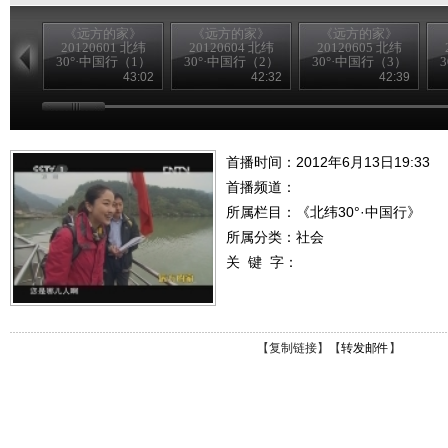
《远方的家》
《远方的家》
《远方的家》
20120601 北纬
20120604 北纬
20120605 北纬
30°·中国行（1）
30°·中国行（2）
30°·中国行（3）
43:02
42:32
42:39
首播时间：2012年6月13日19:33
首播频道：
所属栏目：
《北纬30°·中国行》
所属分类：社会
关 键 字：
【
复制链接
】【
转发邮件
】