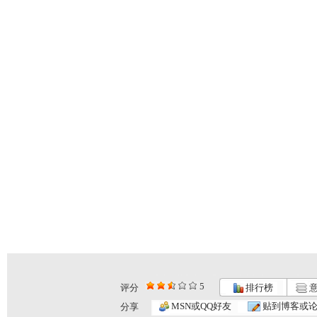
5
评分
排行榜
意
MSN或QQ好友
贴到博客或
分享