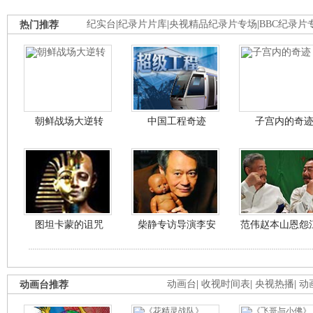
热门推荐
纪实台
|
纪录片片库
|
央视精品纪录片专场
|
BBC纪录片
朝鲜战场大逆转
中国工程奇迹
子宫内的奇
图坦卡蒙的诅咒
柴静专访导演李安
范伟赵本山恩怨
动画台推荐
动画台
|
收视时间表
|
央视热播
|
动