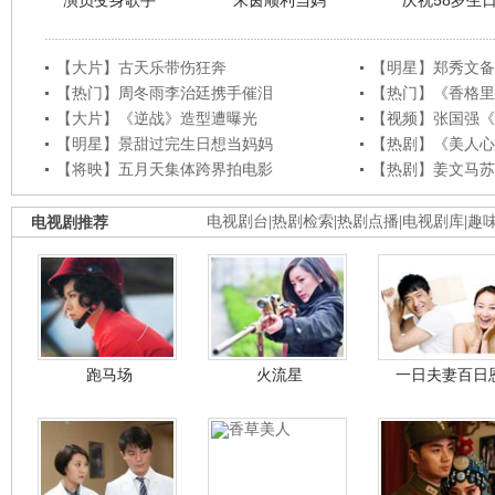
演员变身歌手
朱茵顺利当妈
庆祝58岁生
【大片】古天乐带伤狂奔
【明星】郑秀文备
【热门】周冬雨李治廷携手催泪
【热门】《香格里
【大片】《逆战》造型遭曝光
【视频】张国强《
【明星】景甜过完生日想当妈妈
【热剧】《美人心
【将映】五月天集体跨界拍电影
【热剧】姜文马苏
电视剧推荐
电视剧台
|
热剧检索
|
热剧点播
|
电视剧库
|
趣
跑马场
火流星
一日夫妻百日