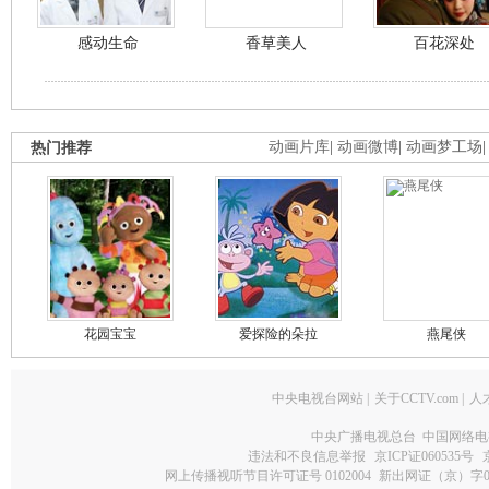
感动生命
香草美人
百花深处
热门推荐
动画片库
|
动画微博
|
动画梦工场
花园宝宝
爱探险的朵拉
燕尾侠
中央电视台网站
|
关于CCTV.com
|
人
中央广播电视总台 中国网络电
违法和不良信息举报
京ICP证060535号
网上传播视听节目许可证号 0102004
新出网证（京）字0