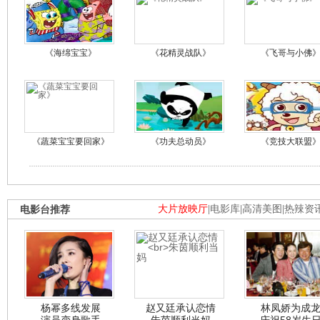
《海绵宝宝》
《花精灵战队》
《飞哥与小佛
《蔬菜宝宝要回家》
《功夫总动员》
《竞技大联盟
电影台推荐
大片放映厅
|
电影库
|
高清美图
|
热辣资
杨幂多线发展
赵又廷承认恋情
林凤娇为成