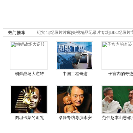
热门推荐
纪实台
|
纪录片片库
|
央视精品纪录片专场
|
BBC纪录片
朝鲜战场大逆转
中国工程奇迹
子宫内的奇
图坦卡蒙的诅咒
柴静专访导演李安
范伟赵本山恩怨