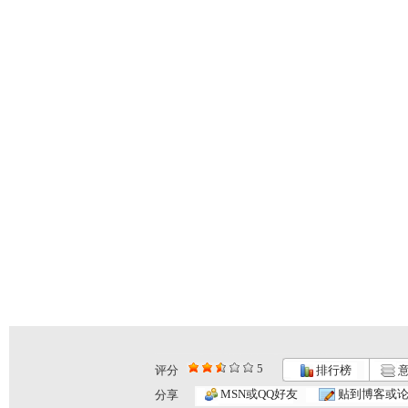
5
评分
排行榜
意
MSN或QQ好友
贴到博客或
分享