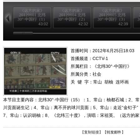
《远方的家》
《远方的家》
《远方的家》
20120601 北纬
20120604 北纬
20120605 北纬
30°·中国行（1）
30°·中国行（2）
30°·中国行（3）
43:02
42:32
42:39
首播时间：2012年6月25日18:03
首播频道：
CCTV-1
所属栏目：
《北纬30°·中国行》
所属分类：社会
关 键 字：
常山
胡柚
连环画
本节目主要内容：北纬30°·中国行（15）：1、常山：柚都石城；2、
川贡面诞生记；4、常山：离不开的球川贡面；5、常山：走近“金钉子”
7、常山：认识胡柚；8、《北纬三十度》，演唱：宋祖英。（远方的家 20
【
复制链接
】【
转发邮件
】