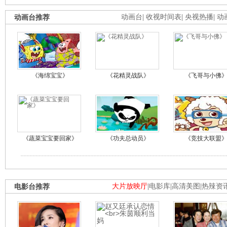
动画台推荐
动画台
|
收视时间表
|
央视热播
|
动
《海绵宝宝》
《花精灵战队》
《飞哥与小佛
《蔬菜宝宝要回家》
《功夫总动员》
《竞技大联盟
电影台推荐
大片放映厅
|
电影库
|
高清美图
|
热辣资