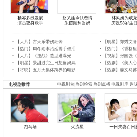
杨幂多线发展
赵又廷承认恋情
林凤娇为成
演员变身歌手
朱茵顺利当妈
庆祝58岁生
【大片】古天乐带伤狂奔
【明星】郑秀文备
【热门】周冬雨李治廷携手催泪
【热门】《香格里
【大片】《逆战》造型遭曝光
【视频】张国强《
【明星】景甜过完生日想当妈妈
【热剧】《美人心
【将映】五月天集体跨界拍电影
【热剧】姜文马苏
电视剧推荐
电视剧台
|
热剧检索
|
热剧点播
|
电视剧库
|
趣
跑马场
火流星
一日夫妻百日