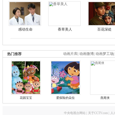
感动生命
香草美人
百花深处
热门推荐
动画片库
|
动画微博
|
动画梦工场
花园宝宝
爱探险的朵拉
燕尾侠
中央电视台网站
|
关于CCTV.com
|
人