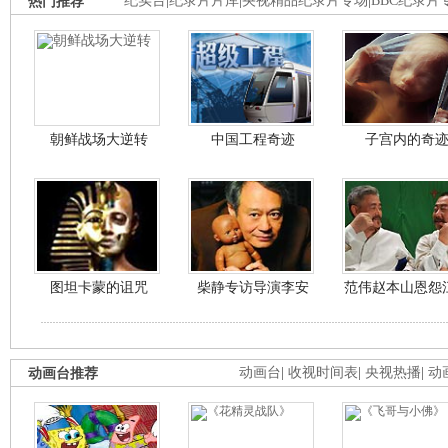
热门推荐
纪实台
|
纪录片片库
|
央视精品纪录片专场
|
BBC纪录片
朝鲜战场大逆转
中国工程奇迹
子宫内的奇
图坦卡蒙的诅咒
柴静专访导演李安
范伟赵本山恩怨
动画台推荐
动画台
|
收视时间表
|
央视热播
|
动