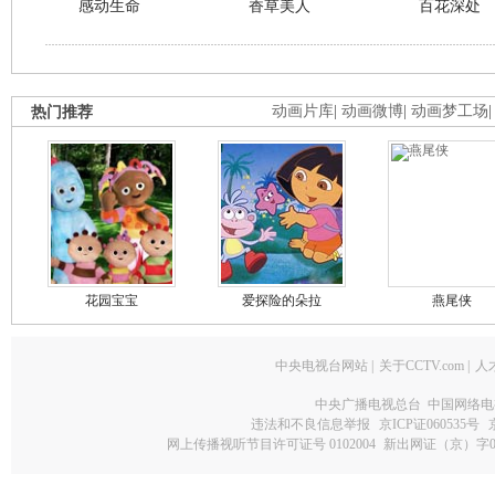
感动生命
香草美人
百花深处
热门推荐
动画片库
|
动画微博
|
动画梦工场
花园宝宝
爱探险的朵拉
燕尾侠
中央电视台网站
|
关于CCTV.com
|
人
中央广播电视总台 中国网络电
违法和不良信息举报
京ICP证060535号
网上传播视听节目许可证号 0102004
新出网证（京）字0