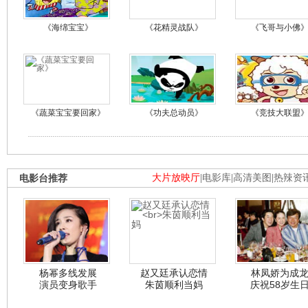
《海绵宝宝》
《花精灵战队》
《飞哥与小佛
《蔬菜宝宝要回家》
《功夫总动员》
《竞技大联盟
电影台推荐
大片放映厅
|
电影库
|
高清美图
|
热辣资
杨幂多线发展
赵又廷承认恋情
林凤娇为成
演员变身歌手
朱茵顺利当妈
庆祝58岁生