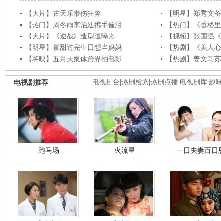
【大片】古天乐带伤狂奔
【明星】郑秀文备
【热门】周冬雨李治廷携手催泪
【热门】《香格里
【大片】《逆战》造型遭曝光
【视频】张国强《
【明星】景甜过完生日想当妈妈
【热剧】《美人心
【将映】五月天集体跨界拍电影
【热剧】姜文马苏
电视剧推荐
电视剧台
|
热剧检索
|
热剧点播
|
电视剧库
|
趣
跑马场
火流星
一日夫妻百日