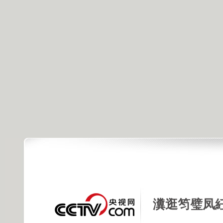
瀵逛笉璧凤