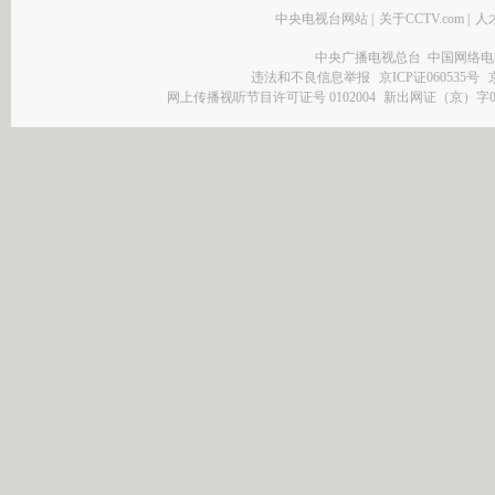
中央电视台网站
|
关于CCTV.com
|
人
中央广播电视总台 中国网络电
违法和不良信息举报
京ICP证060535号
网上传播视听节目许可证号 0102004
新出网证（京）字0