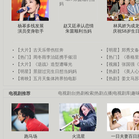
杨幂多线发展
赵又廷承认恋情
林凤娇为成
演员变身歌手
朱茵顺利当妈
庆祝58岁生
【大片】古天乐带伤狂奔
【明星】郑秀文备
【热门】周冬雨李治廷携手催泪
【热门】《香格里
【大片】《逆战》造型遭曝光
【视频】张国强《
【明星】景甜过完生日想当妈妈
【热剧】《美人心
【将映】五月天集体跨界拍电影
【热剧】姜文马苏
电视剧推荐
电视剧台
|
热剧检索
|
热剧点播
|
电视剧库
|
趣
跑马场
火流星
一日夫妻百日