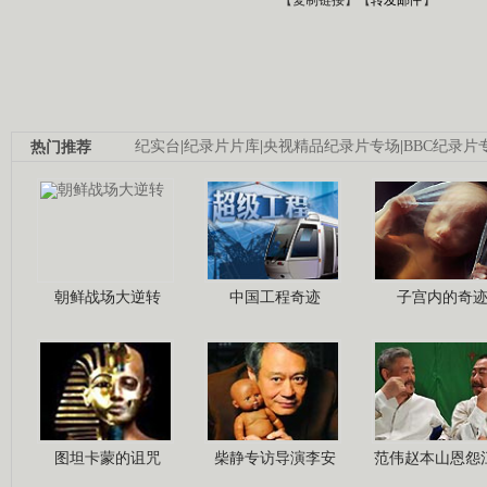
热门推荐
纪实台
|
纪录片片库
|
央视精品纪录片专场
|
BBC纪录片
朝鲜战场大逆转
中国工程奇迹
子宫内的奇
图坦卡蒙的诅咒
柴静专访导演李安
范伟赵本山恩怨