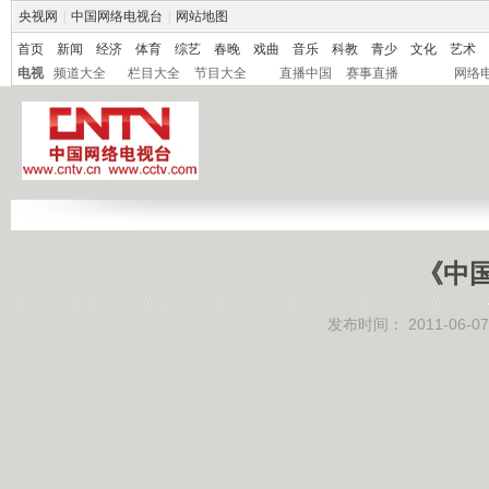
央视网
|
中国网络电视台
|
网站地图
首页
新闻
经济
体育
综艺
春晚
戏曲
音乐
科教
青少
文化
艺术
电视
频道大全
栏目大全
节目大全
直播中国
赛事直播
网络
《中
发布时间：
2011-06-07