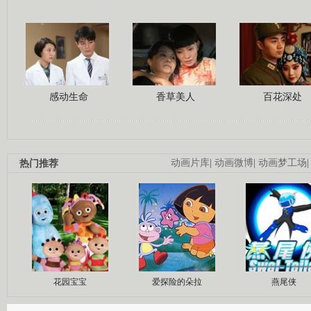
感动生命
香草美人
百花深处
热门推荐
动画片库
|
动画微博
|
动画梦工场
花园宝宝
爱探险的朵拉
燕尾侠