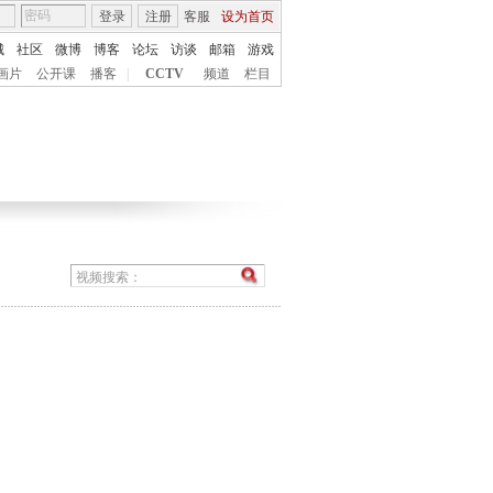
登录
注册
客服
设为首页
城
社区
微博
博客
论坛
访谈
邮箱
游戏
画片
公开课
播客
|
CCTV
频道
栏目