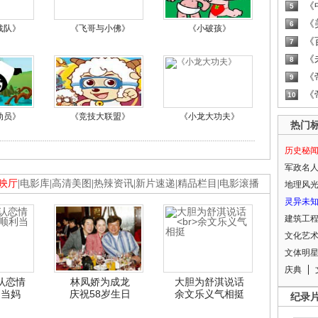
《
5
《
6
战队》
《飞哥与小佛》
《小破孩》
《
7
《
8
《
9
《
10
动员》
《竞技大联盟》
《小龙大功夫》
热门
历史秘
军政名
映厅
|
电影库
|
高清美图
|
热辣资讯
|
新片速递
|
精品栏目
|
电影滚播
地理风
灵异未
建筑工
文化艺
文体明
庆典
认恋情
林凤娇为成龙
大胆为舒淇说话
利当妈
庆祝58岁生日
余文乐义气相挺
纪录