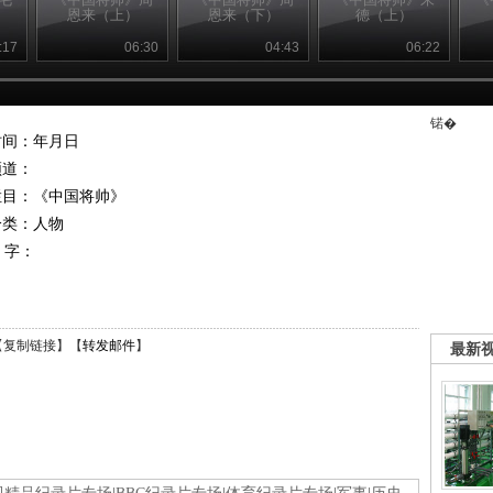
恩来（上）
恩来（下）
德（上）
:17
06:30
04:43
06:22
锘�
时间：年月日
频道：
栏目：
《中国将帅》
分类：人物
 字：
【
复制链接
】【
转发邮件
】
最新