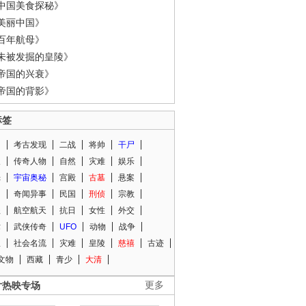
中国美食探秘》
美丽中国》
百年航母》
未被发掘的皇陵》
帝国的兴衰》
帝国的背影》
标签
闻
考古发现
二战
将帅
干尸
人
传奇人物
自然
灾难
娱乐
光
宇宙奥秘
宫殿
古墓
悬案
知
奇闻异事
民国
刑侦
宗教
程
航空航天
抗日
女性
外交
术
武侠传奇
UFO
动物
战争
星
社会名流
灾难
皇陵
慈禧
古迹
文物
西藏
青少
大清
片热映专场
更多