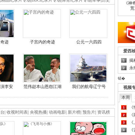
视精品纪录片专场
|
BBC纪录片专场
|
体育纪录片专场
|
军事
|
历史
《神
荒
程奇迹
子宫内的奇迹
公元一六四四
爱西
揭
1
永
2
锘�
导演李安
范伟赵本山恩怨江湖
我们的航母辽宁号
视频
本周
《
1
画台
|
收视时间表
|
央视热播
|
动画电影
|
新片榜
|
预告片
|
资讯榜
《
2
《
3
《
4