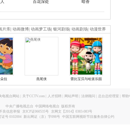
美人
百花深处
暗香
画片库
|
动画微博
|
动画梦工场
|
银河剧场
|
动画剧场
|
动漫世界
的朵拉
燕尾侠
蕾比宝贝与哈派乐园
央电视台网站
|
关于CCTV.com
|
人才招聘
|
网站声明
|
法律顾问
|
总台总经理室
|
帮助
中央广播电视总台 中国网络电视台 版权所有
不良信息举报
京ICP证060535号
京网文【2014】0383-083号
 0102004
新出网证（京）字098号
中国互联网视听节目服务自律公约