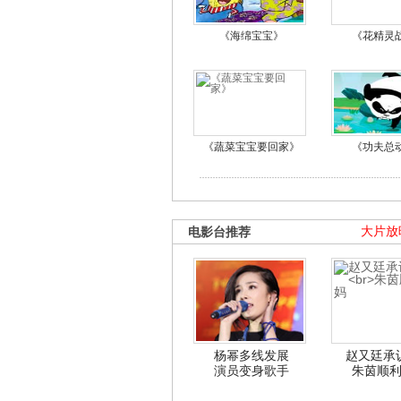
《海绵宝宝》
《花精灵
《蔬菜宝宝要回家》
《功夫总
电影台推荐
大片放
杨幂多线发展
赵又廷承
演员变身歌手
朱茵顺