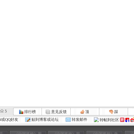
5
排行榜
意见反馈
顶
踩
N或QQ好友
贴到博客或论坛
转发邮件
转帖到社区
毛
《中国将帅》周
《中国将帅》周
《中国将帅》朱
《