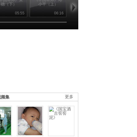
德（下）
小平（上）
小平（下）
德怀（上）
05:55
06:16
06:18
06
视频集
更多