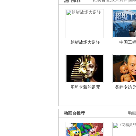
热门推荐
纪实台
|
纪录片片库
|
央
朝鲜战场大逆转
中国工
图坦卡蒙的诅咒
柴静专访
动画台推荐
动