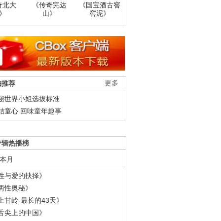
奇北大
《传奇完达
《国宝酒古窖
》
山》
窖泥》
柚推荐
更多
秘世界小姐选拔标准
结童心 回味童年趣事
专辑热播榜
本月
性与爱的抉择》
两性奥秘》
上甘岭-最长的43天》
舌尖上的中国》