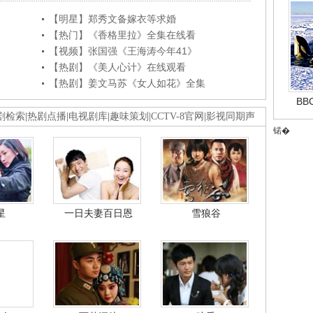
【明星】郑秀文备嫁衣等求婚
【热门】《香格里拉》全集在线看
【视频】张国强《王海涛今年41》
【热剧】《美人心计》在线观看
【热剧】姜文马苏《女人如花》全集
B
剧检索
|
热剧点播
|
电视剧库
|
趣味策划
|
CCTV-8官网
|
影视同期声
锘�
星
一日夫妻百日恩
雪狼谷