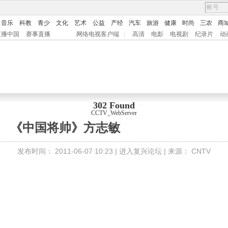
音乐
科教
青少
文化
艺术
公益
产经
汽车
旅游
健康
时尚
三农
商
直播中国
赛事直播
网络电视客户端
|
高清
电影
电视剧
纪录片
动
302 Found
CCTV_WebServer
《中国将帅》方志敏
发布时间：
2011-06-07 10:23 |
进入复兴论坛
| 来源：
CNTV