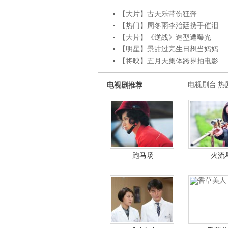
【大片】古天乐带伤狂奔
【热门】周冬雨李治廷携手催泪
【大片】《逆战》造型遭曝光
【明星】景甜过完生日想当妈妈
【将映】五月天集体跨界拍电影
电视剧推荐
电视剧台
|
热
跑马场
火流