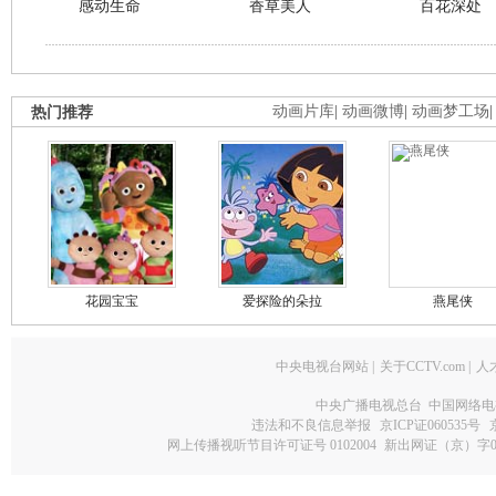
感动生命
香草美人
百花深处
热门推荐
动画片库
|
动画微博
|
动画梦工场
花园宝宝
爱探险的朵拉
燕尾侠
中央电视台网站
|
关于CCTV.com
|
人
中央广播电视总台 中国网络电
违法和不良信息举报
京ICP证060535号
网上传播视听节目许可证号 0102004
新出网证（京）字0