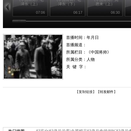
泽东（上）
泽东（下）
恩来（上）
07:06
06:17
06:30
首播时间：年月日
首播频道：
所属栏目：
《中国将帅》
所属分类：人物
关 键 字：
【
复制链接
】【
转发邮件
】