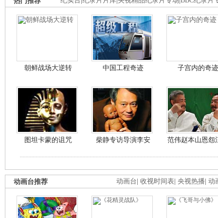
热门推荐
纪实台
|
纪录片片库
|
央视精品纪录片专场
|
BBC纪录片
朝鲜战场大逆转
中国工程奇迹
子宫内的奇
图坦卡蒙的诅咒
柴静专访导演李安
范伟赵本山恩怨
动画台推荐
动画台
|
收视时间表
|
央视热播
|
动