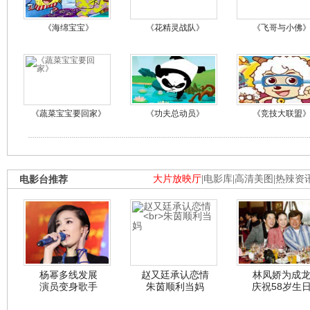
《海绵宝宝》
《花精灵战队》
《飞哥与小佛
《蔬菜宝宝要回家》
《功夫总动员》
《竞技大联盟
电影台推荐
大片放映厅
|
电影库
|
高清美图
|
热辣资
杨幂多线发展
赵又廷承认恋情
林凤娇为成
演员变身歌手
朱茵顺利当妈
庆祝58岁生