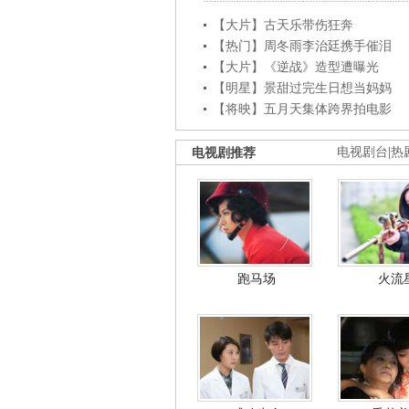
【大片】古天乐带伤狂奔
【热门】周冬雨李治廷携手催泪
【大片】《逆战》造型遭曝光
【明星】景甜过完生日想当妈妈
【将映】五月天集体跨界拍电影
电视剧推荐
电视剧台
|
热
跑马场
火流