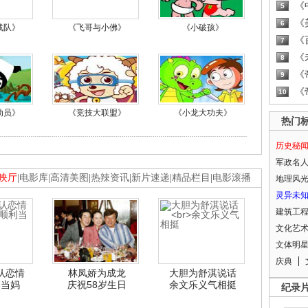
《
5
《
6
战队》
《飞哥与小佛》
《小破孩》
《
7
《
8
《
9
《
10
动员》
《竞技大联盟》
《小龙大功夫》
热门
历史秘
军政名
映厅
|
电影库
|
高清美图
|
热辣资讯
|
新片速递
|
精品栏目
|
电影滚播
地理风
灵异未
建筑工
文化艺
文体明
庆典
认恋情
林凤娇为成龙
大胆为舒淇说话
利当妈
庆祝58岁生日
余文乐义气相挺
纪录