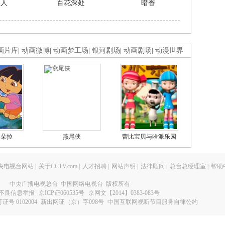
美人
百花深处
暗香
画片库
|
动画微博
|
动画梦工场
|
银河剧场
|
动画剧场
|
动漫世界
的朵拉
燕尾侠
蕾比宝贝与哈派乐园
央电视台网站
|
关于CCTV.com
|
人才招聘
|
网站声明
|
法律顾问
|
总台总经理室
|
帮助
中央广播电视总台 中国网络电视台 版权所有
不良信息举报
京ICP证060535号
京网文【2014】0383-083号
 0102004
新出网证（京）字098号
中国互联网视听节目服务自律公约