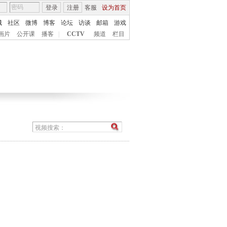
登录
注册
客服
设为首页
城
社区
微博
博客
论坛
访谈
邮箱
游戏
画片
公开课
播客
|
CCTV
频道
栏目