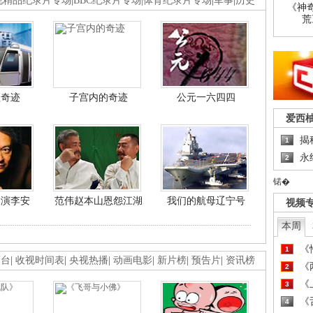
视精品纪录片专场
|
BBC纪录片专场
|
体育纪录片专场
|
军事
|
历史
《神
荒
程奇迹
子宫内的奇迹
公元一六四四
爱西
揭
1
永
2
锘�
导演李安
范伟赵本山恩怨江湖
我们的航母辽宁号
视频
本周
《
1
画台
|
收视时间表
|
央视热播
|
动画电影
|
新片榜
|
预告片
|
资讯榜
《
2
《
3
《
4