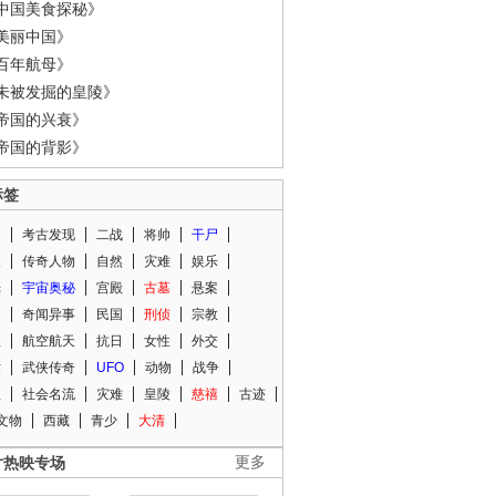
中国美食探秘》
美丽中国》
百年航母》
未被发掘的皇陵》
帝国的兴衰》
帝国的背影》
标签
闻
考古发现
二战
将帅
干尸
人
传奇人物
自然
灾难
娱乐
光
宇宙奥秘
宫殿
古墓
悬案
知
奇闻异事
民国
刑侦
宗教
程
航空航天
抗日
女性
外交
术
武侠传奇
UFO
动物
战争
星
社会名流
灾难
皇陵
慈禧
古迹
文物
西藏
青少
大清
片热映专场
更多