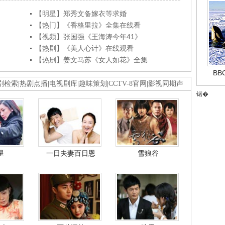
【明星】郑秀文备嫁衣等求婚
【热门】《香格里拉》全集在线看
【视频】张国强《王海涛今年41》
【热剧】《美人心计》在线观看
【热剧】姜文马苏《女人如花》全集
B
剧检索
|
热剧点播
|
电视剧库
|
趣味策划
|
CCTV-8官网
|
影视同期声
锘�
星
一日夫妻百日恩
雪狼谷