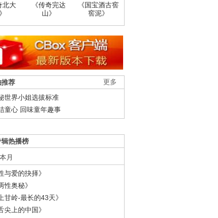
奇北大
《传奇完达
《国宝酒古窖
》
山》
窖泥》
柚推荐
更多
秘世界小姐选拔标准
结童心 回味童年趣事
专辑热播榜
本月
性与爱的抉择》
两性奥秘》
上甘岭-最长的43天》
舌尖上的中国》