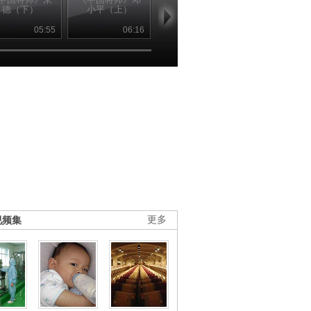
德（下）
小平（上）
小平（下）
德怀（上）
05:55
06:16
06:18
06
视频集
更多