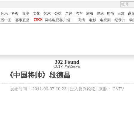
音乐
科教
青少
文化
艺术
公益
产经
汽车
旅游
健康
时尚
三农
商
直播中国
赛事直播
网络电视客户端
|
高清
电影
电视剧
纪录片
动
302 Found
CCTV_WebServer
《中国将帅》段德昌
发布时间：
2011-06-07 10:23 |
进入复兴论坛
| 来源：
CNTV