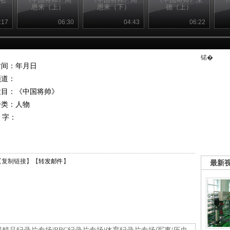
恩来（上）
恩来（下）
德（上）
:17
06:30
04:43
06:22
锘�
时间：年月日
频道：
栏目：
《中国将帅》
分类：人物
 字：
【
复制链接
】【
转发邮件
】
最新