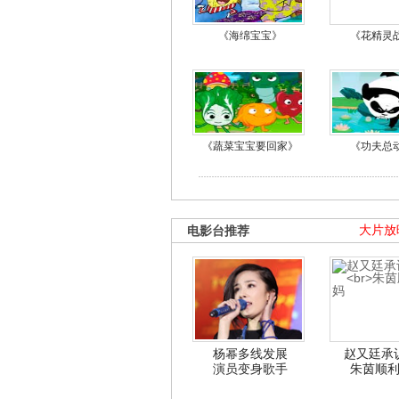
《海绵宝宝》
《花精灵
《蔬菜宝宝要回家》
《功夫总
电影台推荐
大片放
杨幂多线发展
赵又廷承
演员变身歌手
朱茵顺