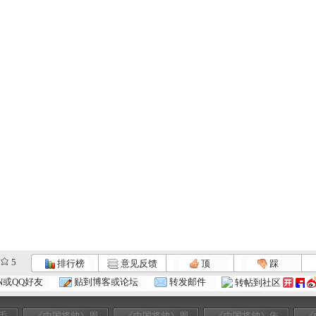
5
排行榜
意见反馈
顶
踩
N或QQ好友
贴到博客或论坛
转发邮件
转帖到社区
毛
《中国将帅》周
《中国将帅》周
《中国将帅》朱
《