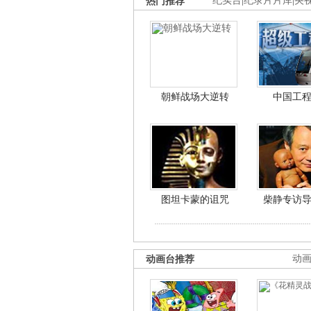
热门推荐
纪实台
|
纪录片片库
|
央
朝鲜战场大逆转
中国工
图坦卡蒙的诅咒
柴静专访
动画台推荐
动