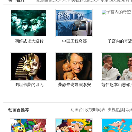
热门推荐
纪实台
|
纪录片片库
|
央视精品纪录片专场
|
BBC纪录片
朝鲜战场大逆转
中国工程奇迹
子宫内的奇
图坦卡蒙的诅咒
柴静专访导演李安
范伟赵本山恩怨
动画台推荐
动画台
|
收视时间表
|
央视热播
|
动