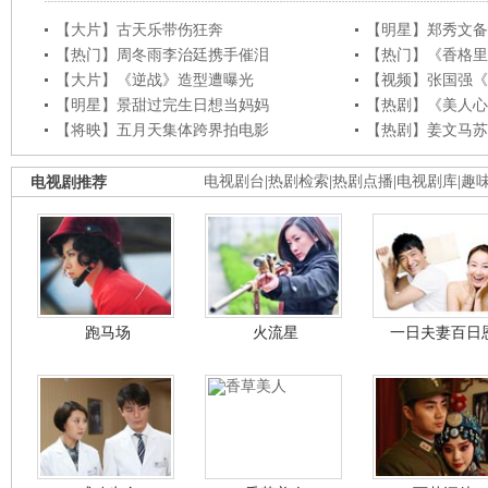
【大片】古天乐带伤狂奔
【明星】郑秀文备
【热门】周冬雨李治廷携手催泪
【热门】《香格里
【大片】《逆战》造型遭曝光
【视频】张国强《
【明星】景甜过完生日想当妈妈
【热剧】《美人心
【将映】五月天集体跨界拍电影
【热剧】姜文马苏
电视剧推荐
电视剧台
|
热剧检索
|
热剧点播
|
电视剧库
|
趣
跑马场
火流星
一日夫妻百日