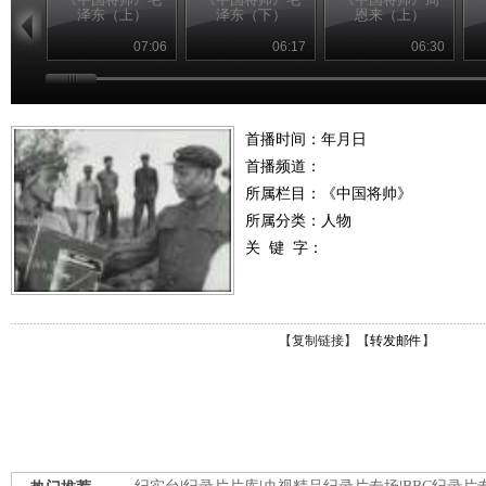
泽东（上）
泽东（下）
恩来（上）
07:06
06:17
06:30
首播时间：年月日
首播频道：
所属栏目：
《中国将帅》
所属分类：人物
关 键 字：
【
复制链接
】【
转发邮件
】