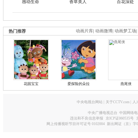
感动生命
香草美人
百花深处
热门推荐
动画片库
|
动画微博
|
动画梦工场
花园宝宝
爱探险的朵拉
燕尾侠
中央电视台网站
|
关于CCTV.com
|
人
中央广播电视总台 中国网络电
违法和不良信息举报
京ICP证060535号
网上传播视听节目许可证号 0102004
新出网证（京）字0