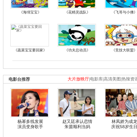
《海绵宝宝》
《花精灵战队》
《飞哥与小佛
《蔬菜宝宝要回家》
《功夫总动员》
《竞技大联盟
电影台推荐
大片放映厅
|
电影库
|
高清美图
|
热辣资
杨幂多线发展
赵又廷承认恋情
林凤娇为成
演员变身歌手
朱茵顺利当妈
庆祝58岁生