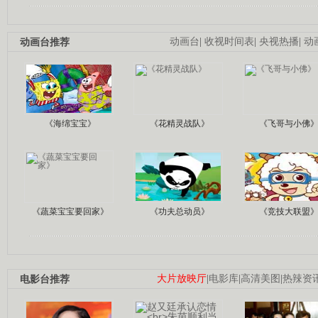
动画台推荐
动画台
|
收视时间表
|
央视热播
|
动
《海绵宝宝》
《花精灵战队》
《飞哥与小佛
《蔬菜宝宝要回家》
《功夫总动员》
《竞技大联盟
电影台推荐
大片放映厅
|
电影库
|
高清美图
|
热辣资