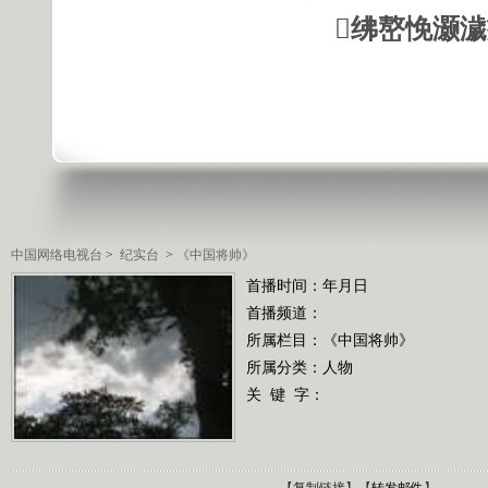
绋嶅悗灏
中国网络电视台
>
纪实台
>
《中国将帅》
首播时间：年月日
首播频道：
所属栏目：
《中国将帅》
所属分类：人物
关 键 字：
【
复制链接
】【
转发邮件
】