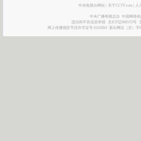
中央电视台网站
|
关于CCTV.com
|
人
中央广播电视总台 中国网络电
违法和不良信息举报
京ICP证060535号
网上传播视听节目许可证号 0102004
新出网证（京）字0