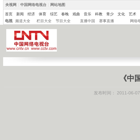
央视网
|
中国网络电视台
|
网站地图
首页
新闻
经济
体育
综艺
春晚
戏曲
音乐
科教
青少
文化
艺术
电视
频道大全
栏目大全
节目大全
直播中国
赛事直播
网络
《中
发布时间：
2011-06-07