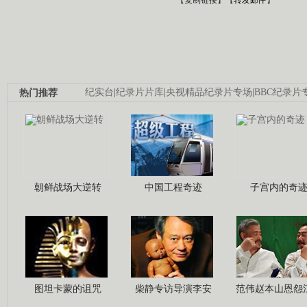
热门推荐
纪实台
|
纪录片片库
|
央视精品纪录片专场
|
BBC纪录片
朝鲜战场大逆转
中国工程奇迹
子宫内的奇
图坦卡蒙的诅咒
柴静专访导演李安
范伟赵本山恩怨