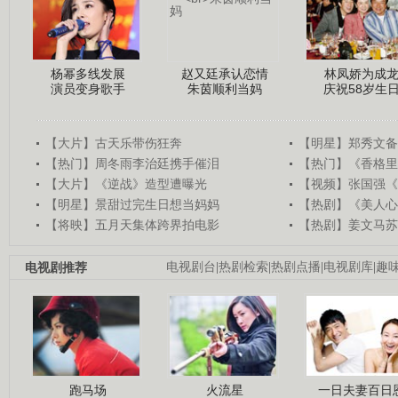
杨幂多线发展
赵又廷承认恋情
林凤娇为成
演员变身歌手
朱茵顺利当妈
庆祝58岁生
【大片】古天乐带伤狂奔
【明星】郑秀文备
【热门】周冬雨李治廷携手催泪
【热门】《香格里
【大片】《逆战》造型遭曝光
【视频】张国强《
【明星】景甜过完生日想当妈妈
【热剧】《美人心
【将映】五月天集体跨界拍电影
【热剧】姜文马苏
电视剧推荐
电视剧台
|
热剧检索
|
热剧点播
|
电视剧库
|
趣
跑马场
火流星
一日夫妻百日