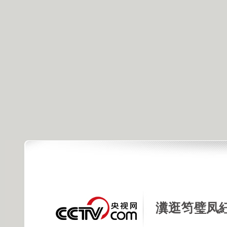
瀵逛笉璧凤