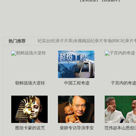
热门推荐
纪实台
|
纪录片片库
|
央视精品纪录片专场
|
BBC纪录片
朝鲜战场大逆转
中国工程奇迹
子宫内的奇
图坦卡蒙的诅咒
柴静专访导演李安
范伟赵本山恩怨