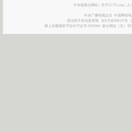
中央电视台网站
|
关于CCTV.com
|
人
中央广播电视总台 中国网络电
违法和不良信息举报
京ICP证060535号
网上传播视听节目许可证号 0102004
新出网证（京）字0