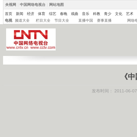
央视网
|
中国网络电视台
|
网站地图
首页
新闻
经济
体育
综艺
春晚
戏曲
音乐
科教
青少
文化
艺术
电视
频道大全
栏目大全
节目大全
直播中国
赛事直播
网络
《中
发布时间：
2011-06-07