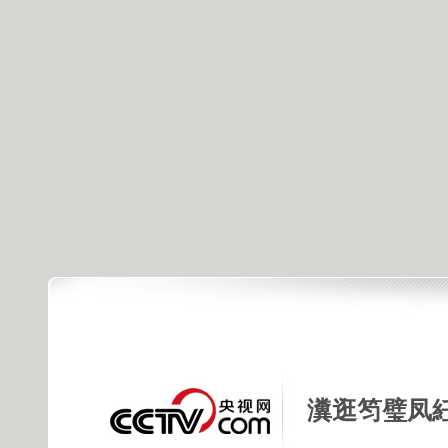
瀵逛笉璧凤