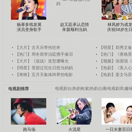
杨幂多线发展
赵又廷承认恋情
林凤娇为成
演员变身歌手
朱茵顺利当妈
庆祝58岁生
【大片】古天乐带伤狂奔
【明星】郑秀文备
【热门】周冬雨李治廷携手催泪
【热门】《香格里
【大片】《逆战》造型遭曝光
【视频】张国强《
【明星】景甜过完生日想当妈妈
【热剧】《美人心
【将映】五月天集体跨界拍电影
【热剧】姜文马苏
电视剧推荐
电视剧台
|
热剧检索
|
热剧点播
|
电视剧库
|
趣
跑马场
火流星
一日夫妻百日