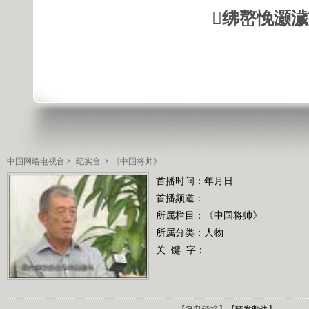
绋嶅悗灏
中国网络电视台
>
纪实台
>
《中国将帅》
首播时间：年月日
首播频道：
所属栏目：
《中国将帅》
所属分类：人物
关 键 字：
【
复制链接
】【
转发邮件
】