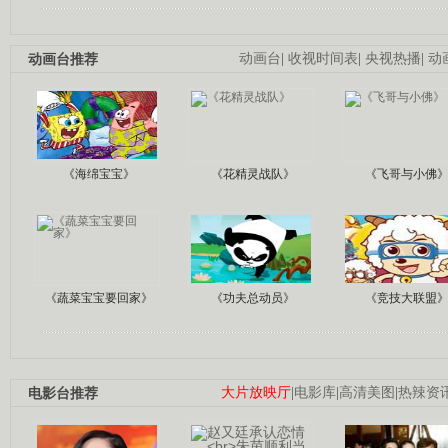
动画台推荐
动画台
|
收视时间表
|
央视热播
|
动
《海绵宝宝》
《花精灵战队》
《飞哥与小佛
《蔬菜宝宝要回家》
《功夫总动员》
《竞技大联盟
电影台推荐
大片放映厅
|
电影库
|
高清美图
|
热辣资