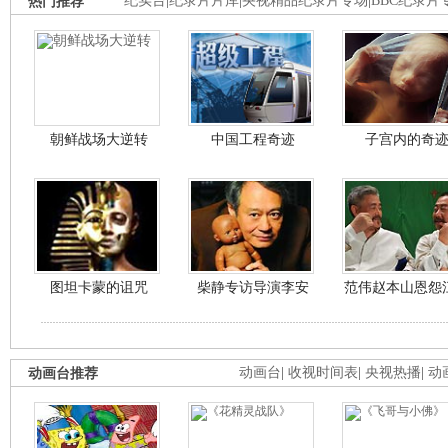
热门推荐
纪实台
|
纪录片片库
|
央视精品纪录片专场
|
BBC纪录片
朝鲜战场大逆转
中国工程奇迹
子宫内的奇
图坦卡蒙的诅咒
柴静专访导演李安
范伟赵本山恩怨
动画台推荐
动画台
|
收视时间表
|
央视热播
|
动