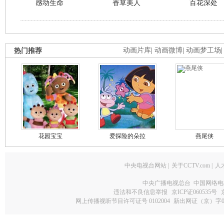
感动生命
香草美人
百花深处
热门推荐
动画片库
|
动画微博
|
动画梦工场
花园宝宝
爱探险的朵拉
燕尾侠
中央电视台网站
|
关于CCTV.com
|
人
中央广播电视总台 中国网络电
违法和不良信息举报
京ICP证060535号
网上传播视听节目许可证号 0102004
新出网证（京）字0