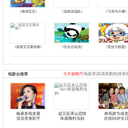
《海绵宝宝》
《花精灵战队》
《飞哥与小佛
《蔬菜宝宝要回家》
《功夫总动员》
《竞技大联盟
电影台推荐
大片放映厅
|
电影库
|
高清美图
|
热辣资
杨幂多线发展
赵又廷承认恋情
林凤娇为成
演员变身歌手
朱茵顺利当妈
庆祝58岁生