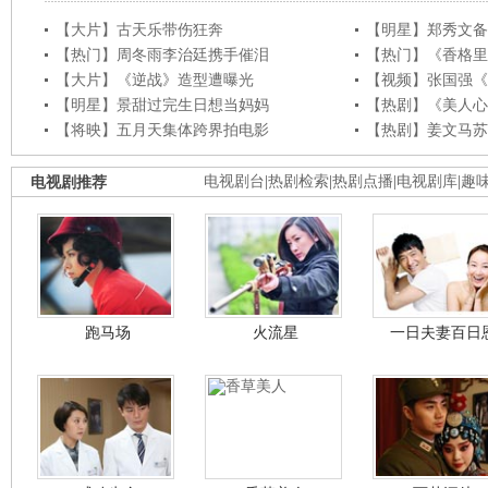
【大片】古天乐带伤狂奔
【明星】郑秀文备
【热门】周冬雨李治廷携手催泪
【热门】《香格里
【大片】《逆战》造型遭曝光
【视频】张国强《
【明星】景甜过完生日想当妈妈
【热剧】《美人心
【将映】五月天集体跨界拍电影
【热剧】姜文马苏
电视剧推荐
电视剧台
|
热剧检索
|
热剧点播
|
电视剧库
|
趣
跑马场
火流星
一日夫妻百日