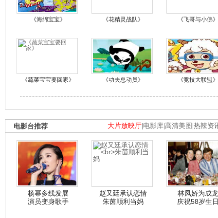
《海绵宝宝》
《花精灵战队》
《飞哥与小佛
《蔬菜宝宝要回家》
《功夫总动员》
《竞技大联盟
电影台推荐
大片放映厅
|
电影库
|
高清美图
|
热辣资
杨幂多线发展
赵又廷承认恋情
林凤娇为成
演员变身歌手
朱茵顺利当妈
庆祝58岁生