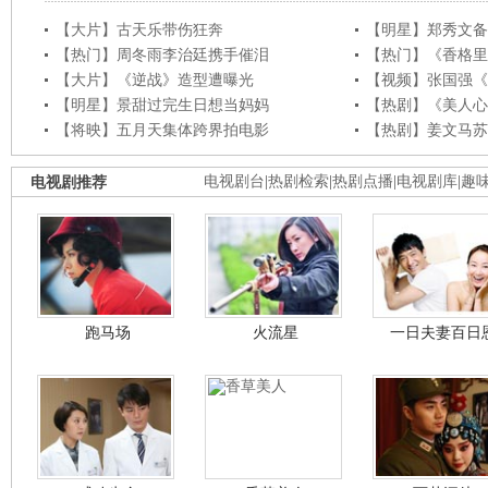
【大片】古天乐带伤狂奔
【明星】郑秀文备
【热门】周冬雨李治廷携手催泪
【热门】《香格里
【大片】《逆战》造型遭曝光
【视频】张国强《
【明星】景甜过完生日想当妈妈
【热剧】《美人心
【将映】五月天集体跨界拍电影
【热剧】姜文马苏
电视剧推荐
电视剧台
|
热剧检索
|
热剧点播
|
电视剧库
|
趣
跑马场
火流星
一日夫妻百日