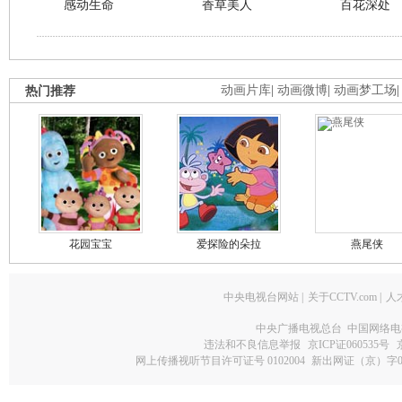
感动生命
香草美人
百花深处
热门推荐
动画片库
|
动画微博
|
动画梦工场
花园宝宝
爱探险的朵拉
燕尾侠
中央电视台网站
|
关于CCTV.com
|
人
中央广播电视总台 中国网络电
违法和不良信息举报
京ICP证060535号
网上传播视听节目许可证号 0102004
新出网证（京）字0