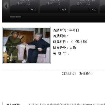
泽东（上）
泽东（下）
恩来（上）
07:06
06:17
06:30
首播时间：年月日
首播频道：
所属栏目：
《中国将帅》
所属分类：人物
关 键 字：
【
复制链接
】【
转发邮件
】