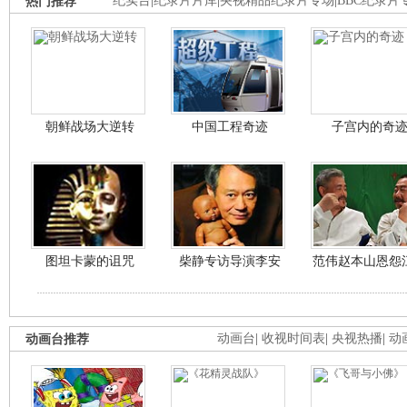
热门推荐
纪实台
|
纪录片片库
|
央视精品纪录片专场
|
BBC纪录片
朝鲜战场大逆转
中国工程奇迹
子宫内的奇
图坦卡蒙的诅咒
柴静专访导演李安
范伟赵本山恩怨
动画台推荐
动画台
|
收视时间表
|
央视热播
|
动