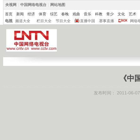
央视网
|
中国网络电视台
|
网站地图
首页
新闻
经济
体育
综艺
春晚
戏曲
音乐
科教
青少
文化
艺术
电视
频道大全
栏目大全
节目大全
直播中国
赛事直播
网络
《中
发布时间：
2011-06-07