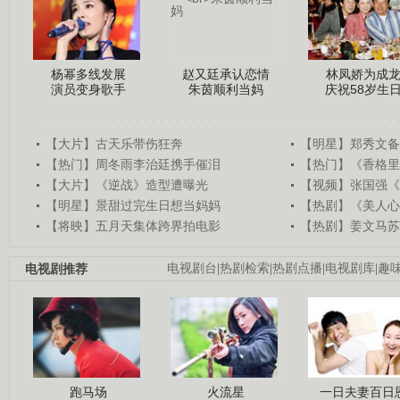
杨幂多线发展
赵又廷承认恋情
林凤娇为成
演员变身歌手
朱茵顺利当妈
庆祝58岁生
【大片】古天乐带伤狂奔
【明星】郑秀文备
【热门】周冬雨李治廷携手催泪
【热门】《香格里
【大片】《逆战》造型遭曝光
【视频】张国强《
【明星】景甜过完生日想当妈妈
【热剧】《美人心
【将映】五月天集体跨界拍电影
【热剧】姜文马苏
电视剧推荐
电视剧台
|
热剧检索
|
热剧点播
|
电视剧库
|
趣
跑马场
火流星
一日夫妻百日