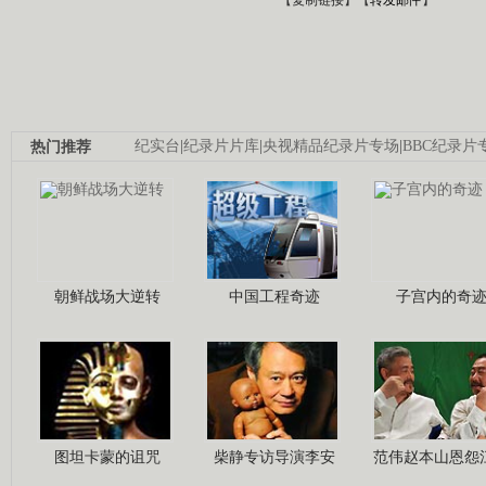
热门推荐
纪实台
|
纪录片片库
|
央视精品纪录片专场
|
BBC纪录片
朝鲜战场大逆转
中国工程奇迹
子宫内的奇
图坦卡蒙的诅咒
柴静专访导演李安
范伟赵本山恩怨