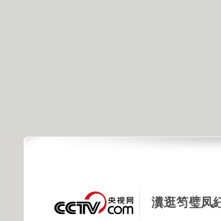
瀵逛笉璧凤