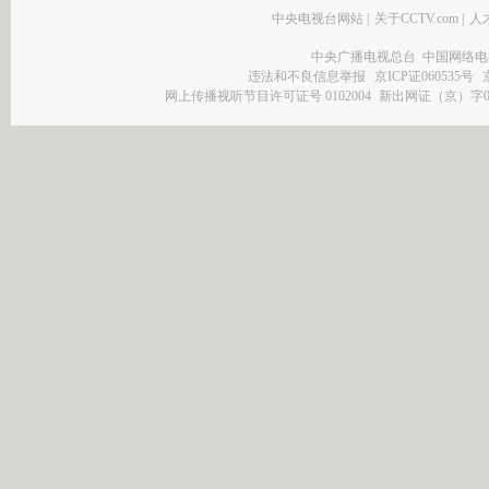
中央电视台网站
|
关于CCTV.com
|
人
中央广播电视总台 中国网络电
违法和不良信息举报
京ICP证060535号
网上传播视听节目许可证号 0102004
新出网证（京）字0