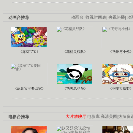
动画台推荐
动画台
|
收视时间表
|
央视热播
|
动
《海绵宝宝》
《花精灵战队》
《飞哥与小佛
《蔬菜宝宝要回家》
《功夫总动员》
《竞技大联盟
电影台推荐
大片放映厅
|
电影库
|
高清美图
|
热辣资