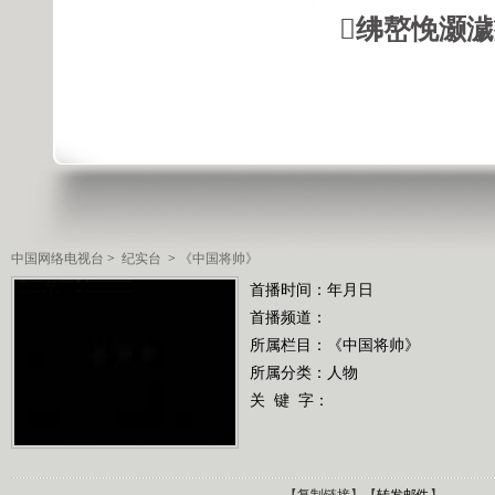
绋嶅悗灏
中国网络电视台
>
纪实台
>
《中国将帅》
首播时间：年月日
首播频道：
所属栏目：
《中国将帅》
所属分类：人物
关 键 字：
【
复制链接
】【
转发邮件
】