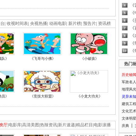
《
4
《
5
《
6
画台
|
收视时间表
|
央视热播
|
动画电影
|
新片榜
|
预告片
|
资讯榜
《
7
《
8
《
9
《
10
战队》
《飞哥与小佛》
《小破孩》
热门
历史秘
军政名
地理风
动员》
《竞技大联盟》
《小龙大功夫》
灵异未
建筑工
文化艺
文体明
映厅
|
电影库
|
高清美图
|
热辣资讯
|
新片速递
|
精品栏目
|
电影滚播
庆典