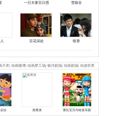
星
一日夫妻百日恩
雪狼谷
美人
百花深处
暗香
画片库
|
动画微博
|
动画梦工场
|
银河剧场
|
动画剧场
|
动漫世界
的朵拉
燕尾侠
蕾比宝贝与哈派乐园