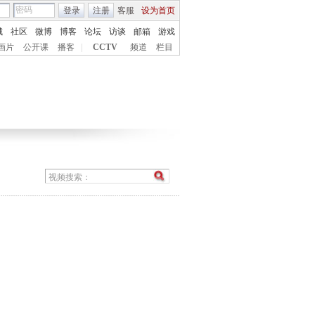
登录
注册
客服
设为首页
城
社区
微博
博客
论坛
访谈
邮箱
游戏
画片
公开课
播客
|
CCTV
频道
栏目