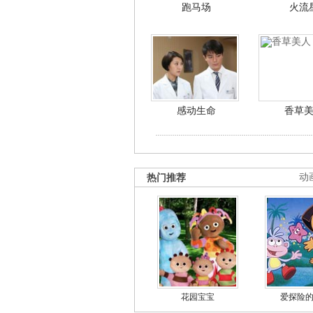
跑马场
火流
感动生命
香草
热门推荐
动
花园宝宝
爱探险