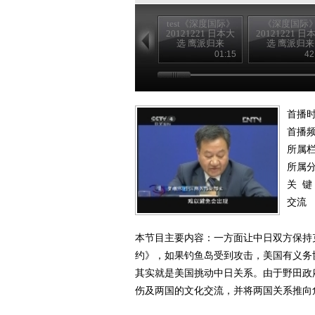
test《深度国际》
《深度国际
20121221 日本大
20121221 日
选 鹰派归来
选 鹰派归来
01:15
42
首播时
首播
所属
所属
关 键
交流
本节目主要内容：一方面让中日双方保持
约》，如果钓鱼岛受到攻击，美国有义务
其实就是美国挑动中日关系。由于野田政
伤及两国的文化交流，并将两国关系推向