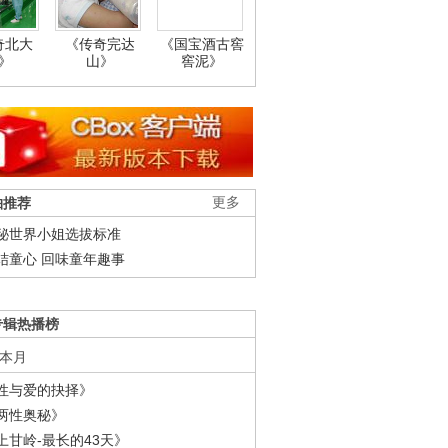
奇北大
《传奇完达
《国宝酒古窖
》
山》
窖泥》
柚推荐
更多
秘世界小姐选拔标准
结童心 回味童年趣事
专辑热播榜
本月
性与爱的抉择》
两性奥秘》
上甘岭-最长的43天》