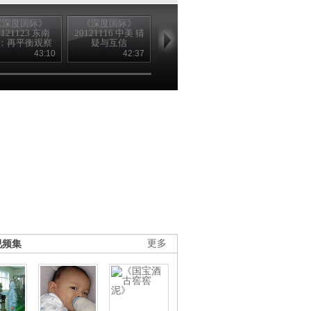
《深度国际》
《深度国际》
《深度国际》
《深度国际
0121123 东南
20121116 中美 猜
20121109 战败之
20121102 萨
：再平衡观察
疑与互信
国
BBC的另一
43:10
42:37
43:22
42
视频集
更多