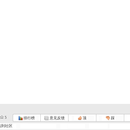
5
排行榜
意见反馈
顶
踩
帖到社区