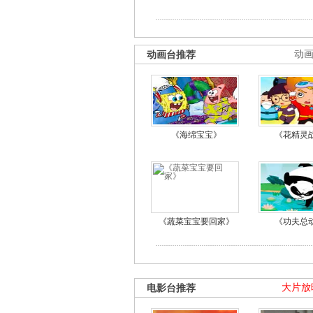
动画台推荐
动
《海绵宝宝》
《花精灵
《蔬菜宝宝要回家》
《功夫总
电影台推荐
大片放