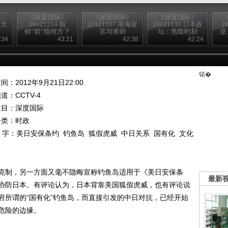
》
《深度国际》
《深度国际》
《深度国际》
本大
20121214 朝
20121207 南海宣
20121130 日本政
2
鲜“箭”指何方？
言与准则
坛：危险时刻
亚
:34
43:21
42:38
42:24
锘�
间：2012年9月21日22:00
频道：
CCTV-4
栏目：
深度国际
分类：时政
 字：
美日安保条约
钓鱼岛
狐假虎威
中日关系
国有化
文化
克制，另一方面又毫不隐晦宣称钓鱼岛适用于《美日安保条
最新
协防日本。有评论认为，日本背靠美国狐假虎威，也有评论说
府所谓的“国有化”钓鱼岛，而直接引发的中日对抗，已经开始
危险的边缘。