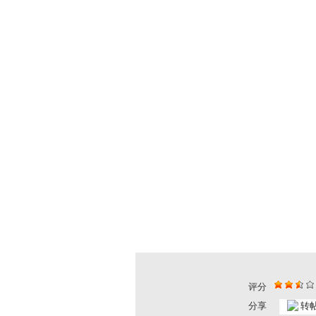
评分
分享
转