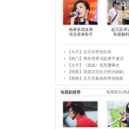
杨幂多线发展
赵又廷承
演员变身歌手
朱茵顺
【大片】古天乐带伤狂奔
【热门】周冬雨李治廷携手催泪
【大片】《逆战》造型遭曝光
【明星】景甜过完生日想当妈妈
【将映】五月天集体跨界拍电影
电视剧推荐
电视剧台
|
热