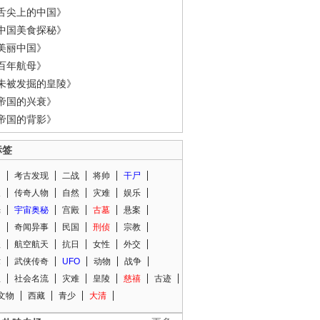
舌尖上的中国》
中国美食探秘》
美丽中国》
百年航母》
未被发掘的皇陵》
帝国的兴衰》
帝国的背影》
标签
闻
考古发现
二战
将帅
干尸
人
传奇人物
自然
灾难
娱乐
光
宇宙奥秘
宫殿
古墓
悬案
知
奇闻异事
民国
刑侦
宗教
程
航空航天
抗日
女性
外交
术
武侠传奇
UFO
动物
战争
星
社会名流
灾难
皇陵
慈禧
古迹
文物
西藏
青少
大清