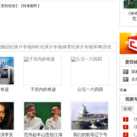
【
复制链接
】【
转发邮件
】
《神
荒
视精品纪录片专场
|
BBC纪录片专场
|
体育纪录片专场
|
军事
|
历史
爱西
揭
1
永
2
程奇迹
子宫内的奇迹
公元一六四四
锘�
视频
本周
《
1
《
2
导演李安
范伟赵本山恩怨江湖
我们的航母辽宁号
《
3