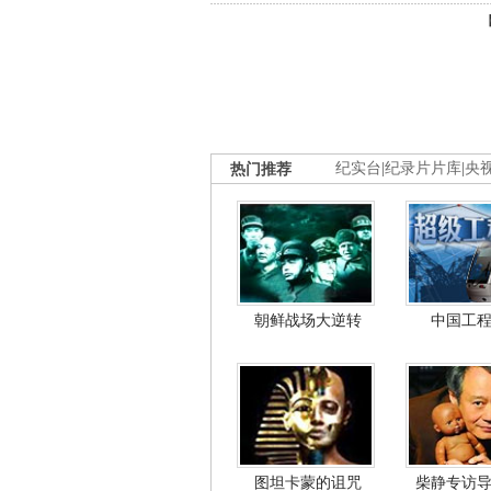
热门推荐
纪实台
|
纪录片片库
|
央
朝鲜战场大逆转
中国工
图坦卡蒙的诅咒
柴静专访