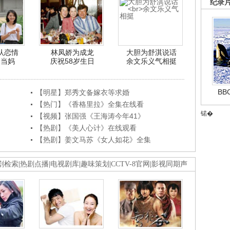
纪录
认恋情
林凤娇为成龙
大胆为舒淇说话
利当妈
庆祝58岁生日
余文乐义气相挺
B
【明星】郑秀文备嫁衣等求婚
【热门】《香格里拉》全集在线看
锘�
【视频】张国强《王海涛今年41》
【热剧】《美人心计》在线观看
【热剧】姜文马苏《女人如花》全集
剧检索
|
热剧点播
|
电视剧库
|
趣味策划
|
CCTV-8官网
|
影视同期声