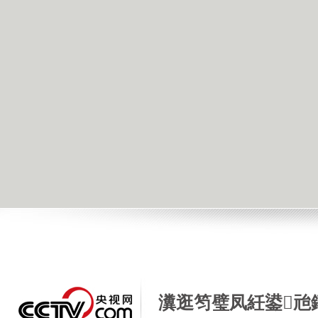
瀵逛笉璧凤紝鍙兘