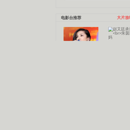
电影台推荐
大片放
杨幂多线发展
赵又廷承
演员变身歌手
朱茵顺
【大片】古天乐带伤狂奔
【热门】周冬雨李治廷携手催泪
【大片】《逆战》造型遭曝光
【明星】景甜过完生日想当妈妈
【将映】五月天集体跨界拍电影
电视剧推荐
电视剧台
|
热