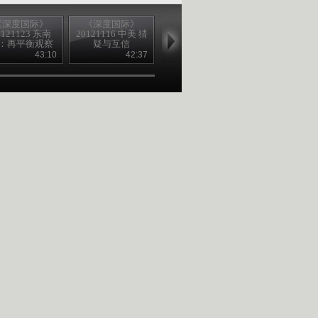
《深度国际》
《深度国际》
《深度国际》
《深度国际
0121123 东南
20121116 中美 猜
20121109 战败之
20121102 萨
：再平衡观察
疑与互信
国
BBC的另一
43:10
42:37
43:22
42