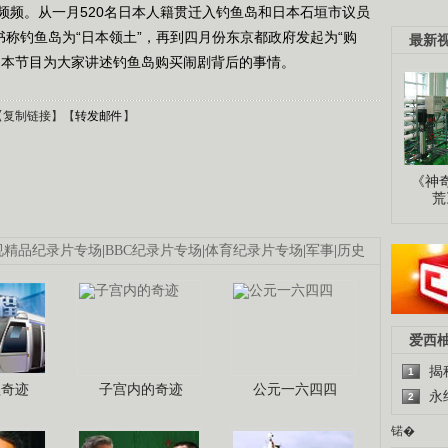
频频。从一月520名日本人籍贯迁入钓鱼岛和日本石垣市议员
书称钓鱼岛为“日本领土”，再到四月份东京都政府发起为“购
最新
？本节目为大家讲述钓鱼岛购买闹剧背后的事情。
【
复制链接
】【
转发邮件
】
《神
荒
视精品纪录片专场
|
BBC纪录片专场
|
体育纪录片专场
|
军事
|
历史
爱西
揭
1
程奇迹
子宫内的奇迹
公元一六四四
永
2
锘�