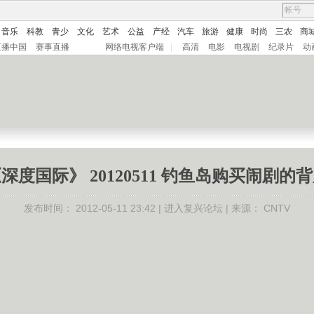
音乐
科教
青少
文化
艺术
公益
产经
汽车
旅游
健康
时尚
三农
商
直播中国
赛事直播
网络电视客户端
|
高清
电影
电视剧
纪录片
动
深度国际》 20120511 钓鱼岛购买闹剧的
发布时间：
2012-05-11 23:42 |
进入复兴论坛
| 来源：
CNTV