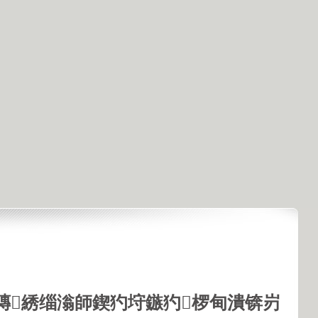
鏄綉缁滃師鍥犳垨鏃犳椤甸潰锛岃