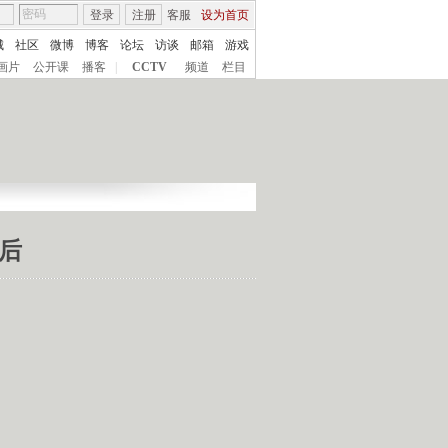
登录
注册
客服
设为首页
城
社区
微博
博客
论坛
访谈
邮箱
游戏
画片
公开课
播客
|
CCTV
频道
栏目
背后