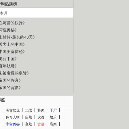
专辑热播榜
本月
性与爱的抉择》
两性奥秘》
上甘岭-最长的43天》
舌尖上的中国》
中国美食探秘》
美丽中国》
百年航母》
未被发掘的皇陵》
帝国的兴衰》
帝国的背影》
标签
闻
考古发现
二战
将帅
干尸
人
传奇人物
自然
灾难
娱乐
光
宇宙奥秘
宫殿
古墓
悬案