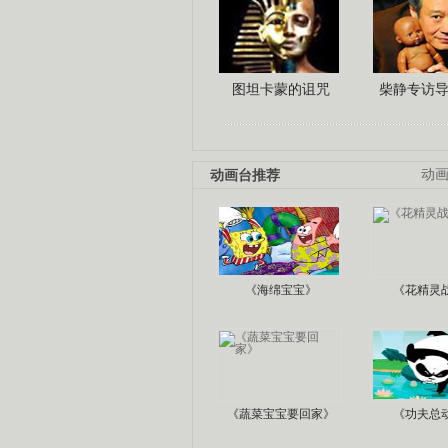
图坦卡蒙的诅咒
柴静专访
动画台推荐
动
《海绵宝宝》
《花精灵
《蔬菜宝宝要回家》
《功夫总