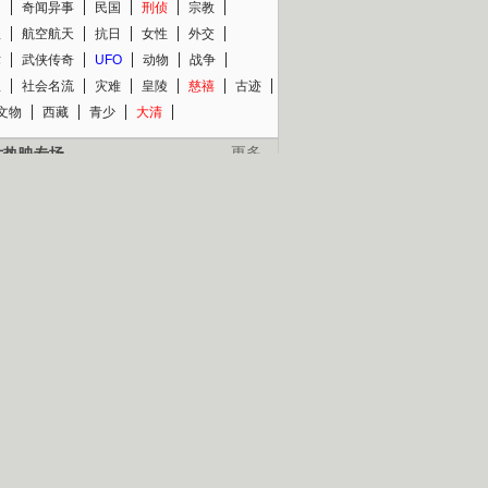
知
奇闻异事
民国
刑侦
宗教
程
航空航天
抗日
女性
外交
术
武侠传奇
UFO
动物
战争
星
社会名流
灾难
皇陵
慈禧
古迹
文物
西藏
青少
大清
片热映专场
更多
BC纪录片专场
央视精品纪录片