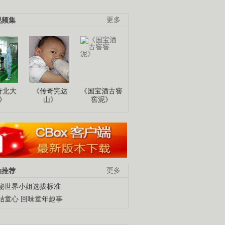
视频集
更多
奇北大
《传奇完达
《国宝酒古窖
》
山》
窖泥》
柚推荐
更多
秘世界小姐选拔标准
结童心 回味童年趣事