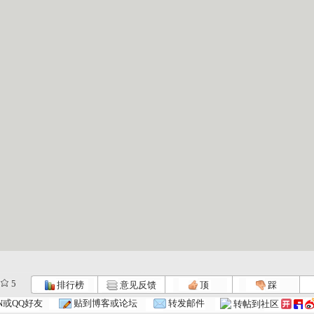
5
排行榜
意见反馈
顶
踩
N或QQ好友
贴到博客或论坛
转发邮件
转帖到社区