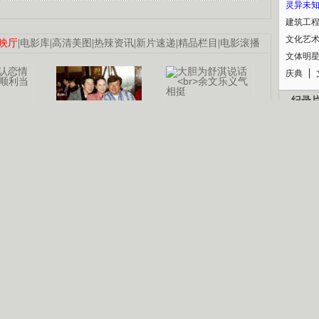
灵异未
建筑工
文化艺
映厅
|
电影库
|
高清美图
|
热辣资讯
|
新片速递
|
精品栏目
|
电影滚播
文体明
庆典
纪录
认恋情
林凤娇为成龙
大胆为舒淇说话
利当妈
庆祝58岁生日
余文乐义气相挺
【明星】郑秀文备嫁衣等求婚
【热门】《香格里拉》全集在线看
B
【视频】张国强《王海涛今年41》
【热剧】《美人心计》在线观看
锘�
【热剧】姜文马苏《女人如花》全集
剧检索
|
热剧点播
|
电视剧库
|
趣味策划
|
CCTV-8官网
|
影视同期声