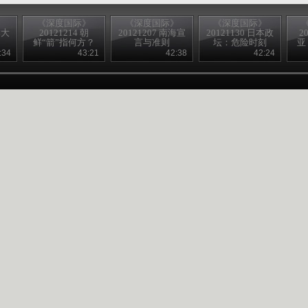
》
《深度国际》
《深度国际》
《深度国际》
本大
20121214 朝
20121207 南海宣
20121130 日本政
2
鲜“箭”指何方？
言与准则
坛：危险时刻
亚
:34
43:21
42:38
42:24