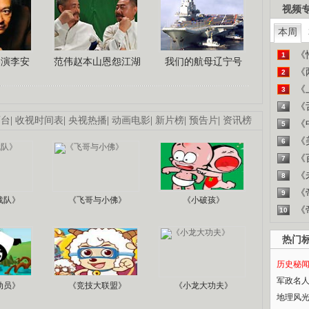
视频
本周
《
1
导演李安
范伟赵本山恩怨江湖
我们的航母辽宁号
《
2
《
3
《
4
画台
|
收视时间表
|
央视热播
|
动画电影
|
新片榜
|
预告片
|
资讯榜
《
5
《
6
《
7
《
8
《
9
战队》
《飞哥与小佛》
《小破孩》
《
10
热门
历史秘
军政名
动员》
《竞技大联盟》
《小龙大功夫》
地理风