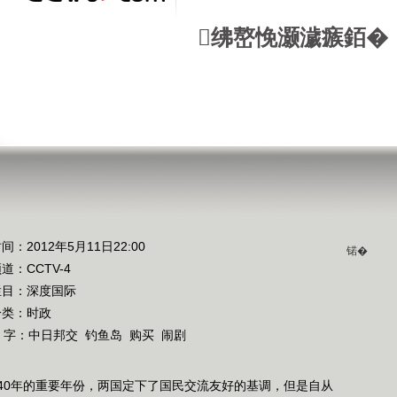
绋嶅悗灏濊瘯銆�
间：2012年5月11日22:00
锘�
频道：
CCTV-4
栏目：
深度国际
分类：时政
 字：
中日邦交
钓鱼岛
购买
闹剧
40年的重要年份，两国定下了国民交流友好的基调，但是自从