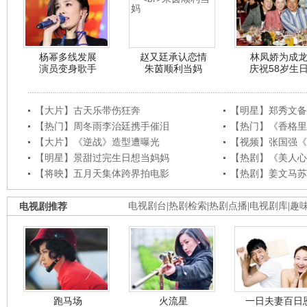
杨幂多线发展
赵又廷承认恋情
林凤娇为成
演员变身歌手
朱茵顺利当妈
庆祝58岁生
【大片】古天乐带伤狂奔
【明星】郑秀文备
【热门】周冬雨李治廷携手催泪
【热门】《香格里
【大片】《逆战》造型遭曝光
【视频】张国强《
【明星】景甜过完生日想当妈妈
【热剧】《美人心
【将映】五月天集体跨界拍电影
【热剧】姜文马苏
电视剧推荐
电视剧台
|
热剧检索
|
热剧点播
|
电视剧库
|
趣
跑马场
火流星
一日夫妻百日