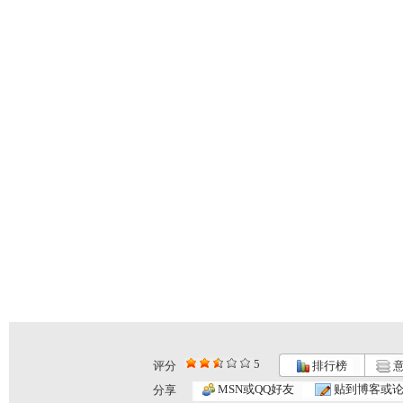
5
评分
排行榜
意
MSN或QQ好友
贴到博客或
分享