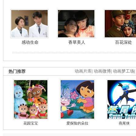
感动生命
香草美人
百花深处
热门推荐
动画片库
|
动画微博
|
动画梦工场
花园宝宝
爱探险的朵拉
燕尾侠