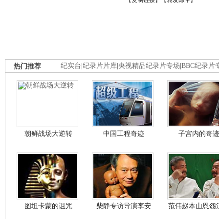
【
复制链接
】【
转发邮件
】
热门推荐
纪实台
|
纪录片片库
|
央视精品纪录片专场
|
BBC纪录片
朝鲜战场大逆转
中国工程奇迹
子宫内的奇
图坦卡蒙的诅咒
柴静专访导演李安
范伟赵本山恩怨