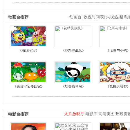
动画台推荐
动画台
|
收视时间表
|
央视热播
|
动
《海绵宝宝》
《花精灵战队》
《飞哥与小佛
《蔬菜宝宝要回家》
《功夫总动员》
《竞技大联盟
电影台推荐
大片放映厅
|
电影库
|
高清美图
|
热辣资