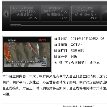
test《深度国际》
《深度国际》
《深度国际》
20121221 日本大
20121221 日本大
20121214 朝
2
选 鹰派归来
选 鹰派归来
鲜“箭”指何方？
01:15
42:34
43:21
首播时间：2011年12月30日21:05
首播频道：
CCTV-4
所属栏目：
深度国际
所属分类：时政
关 键 字：
金正日逝世
金正恩
本节目主要内容：年末，朝鲜传来最高领导人金正日逝世的消息，这个
朝鲜，朝鲜半岛，东北亚，乃至世界都带来了影响。朝鲜决定在锦绣山
金正恩接班。后金正日时代的朝鲜将会如何，金正恩将用何种方式带领
问题。