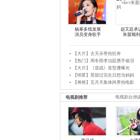
杨幂多线发展
赵又廷承
演员变身歌手
朱茵顺
【大片】古天乐带伤狂奔
【热门】周冬雨李治廷携手催泪
【大片】《逆战》造型遭曝光
【明星】景甜过完生日想当妈妈
【将映】五月天集体跨界拍电影
电视剧推荐
电视剧台
|
热