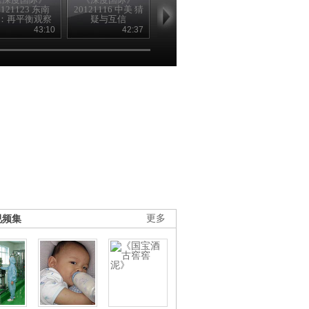
0121123 东南
20121116 中美 猜
20121109 战败之
20121102 萨
：再平衡观察
疑与互信
国
BBC的另一
43:10
42:37
43:22
42
视频集
更多