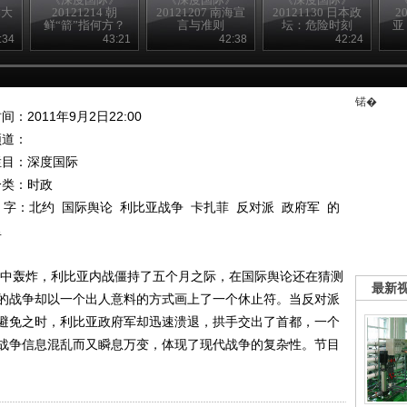
本大
20121214 朝
20121207 南海宣
20121130 日本政
2
鲜“箭”指何方？
言与准则
坛：危险时刻
亚
:34
43:21
42:38
42:24
锘�
间：2011年9月2日22:00
频道：
栏目：
深度国际
分类：时政
 字：
北约
国际舆论
利比亚战争
卡扎菲
反对派
政府军
的
里
次空中轰炸，利比亚内战僵持了五个月之际，在国际舆论还在猜测
最新
的战争却以一个出人意料的方式画上了一个休止符。当反对派
避免之时，利比亚政府军却迅速溃退，拱手交出了首都，一个
战争信息混乱而又瞬息万变，体现了现代战争的复杂性。节目