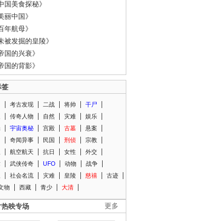
中国美食探秘》
美丽中国》
百年航母》
未被发掘的皇陵》
帝国的兴衰》
帝国的背影》
标签
闻
考古发现
二战
将帅
干尸
人
传奇人物
自然
灾难
娱乐
光
宇宙奥秘
宫殿
古墓
悬案
知
奇闻异事
民国
刑侦
宗教
程
航空航天
抗日
女性
外交
术
武侠传奇
UFO
动物
战争
星
社会名流
灾难
皇陵
慈禧
古迹
文物
西藏
青少
大清
片热映专场
更多