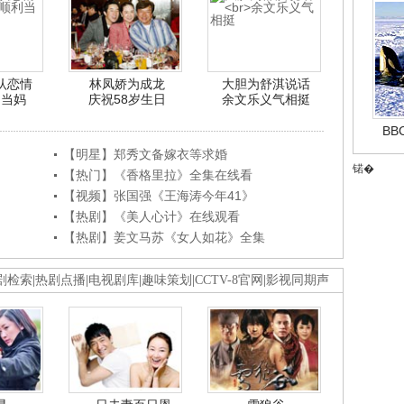
认恋情
林凤娇为成龙
大胆为舒淇说话
利当妈
庆祝58岁生日
余文乐义气相挺
B
【明星】郑秀文备嫁衣等求婚
锘�
【热门】《香格里拉》全集在线看
【视频】张国强《王海涛今年41》
【热剧】《美人心计》在线观看
【热剧】姜文马苏《女人如花》全集
剧检索
|
热剧点播
|
电视剧库
|
趣味策划
|
CCTV-8官网
|
影视同期声