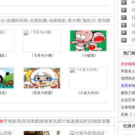
《
5
《
6
《
7
画台
|
收视时间表
|
央视热播
|
动画电影
|
新片榜
|
预告片
|
资讯榜
《
8
《
9
《
10
热门
战队》
《飞哥与小佛》
《小破孩》
历史秘
军政名
地理风
灵异未
动员》
《竞技大联盟》
《小龙大功夫》
建筑工
文化艺
文体明
庆典
映厅
|
电影库
|
高清美图
|
热辣资讯
|
新片速递
|
精品栏目
|
电影滚播
纪录