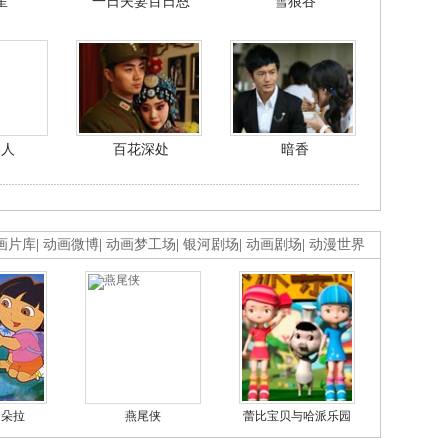
星
一日夫妻百日恩
雪狼谷
美人
百花深处
暗香
画片库
|
动画微博
|
动画梦工场
|
银河剧场
|
动画剧场
|
动漫世界
的朵拉
燕尾侠
蕾比宝贝与哈派乐园