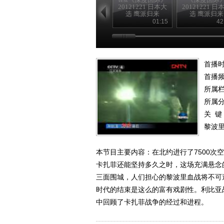
20121221 日本大
20121221 日
选 鹰派归来
选 鹰派归来
01:15
42
首播时
首播
所属
所属
关 键
黎波
本节目主要内容：在北约进行了7500
卡扎菲还能坚持多久之时，这场充满悬念
三面围城，人们担心的黎波里血战将不可
时代的结束是这么的富有戏剧性。利比亚
中回顾了卡扎菲战争的经过和进程。