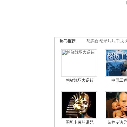
热门推荐
纪实台
|
纪录片片库
|
央
朝鲜战场大逆转
中国工
图坦卡蒙的诅咒
柴静专访