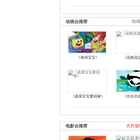
动画台推荐
动
《海绵宝宝》
《花精灵
《蔬菜宝宝要回家》
《功夫总
电影台推荐
大片放