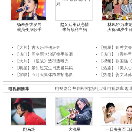
杨幂多线发展
赵又廷承认恋情
林凤娇为成
演员变身歌手
朱茵顺利当妈
庆祝58岁生
【大片】古天乐带伤狂奔
【明星】郑秀文备
【热门】周冬雨李治廷携手催泪
【热门】《香格里
【大片】《逆战》造型遭曝光
【视频】张国强《
【明星】景甜过完生日想当妈妈
【热剧】《美人心
【将映】五月天集体跨界拍电影
【热剧】姜文马苏
电视剧推荐
电视剧台
|
热剧检索
|
热剧点播
|
电视剧库
|
趣
跑马场
火流星
一日夫妻百日