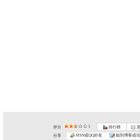
5
评分
排行榜
意
MSN或QQ好友
贴到博客或
分享