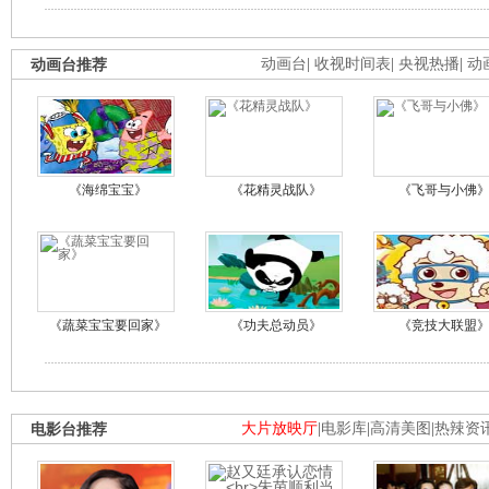
动画台推荐
动画台
|
收视时间表
|
央视热播
|
动
《海绵宝宝》
《花精灵战队》
《飞哥与小佛
《蔬菜宝宝要回家》
《功夫总动员》
《竞技大联盟
电影台推荐
大片放映厅
|
电影库
|
高清美图
|
热辣资