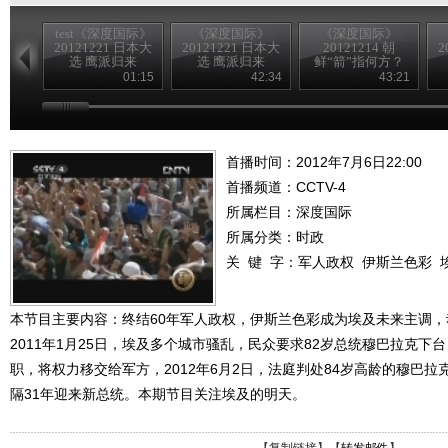
test《深度国际》
《深度国际》
《深度国际》
20121221 日本大
20121221 日本大
20121214 朝
2
选 鹰派归来
选 鹰派归来
鲜“箭”指何方？
01:15
42:34
43:21
首播时间：2012年7月6日22:00
首播频道：
CCTV-4
所属栏目：
深度国际
所属分类：时政
关 键 字：
军人政权
伊斯兰色彩
本节目主要内容：终结60年军人政权，伊斯兰色彩成为埃及未来主调
2011年1月25日，埃及多个城市骚乱，民众要求82岁总统穆巴拉克下
职，将权力移交给军方，2012年6月2日，法庭判处84岁高龄的穆巴
隔31年迎来新总统。本期节目关注埃及的明天。