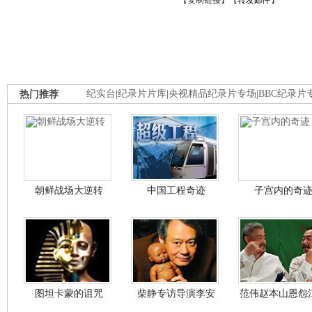
【
复制链接
】【
转发邮件
】
热门推荐
纪实台
|
纪录片片库
|
央视精品纪录片专场
|
BBC纪录片
朝鲜战场大逆转
中国工程奇迹
子宫内的奇
图坦卡蒙的诅咒
柴静专访导演李安
范伟赵本山恩怨