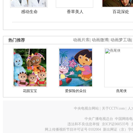
感动生命
香草美人
百花深处
热门推荐
动画片库
|
动画微博
|
动画梦工场
花园宝宝
爱探险的朵拉
燕尾侠
中央电视台网站
|
关于CCTV.com
|
人
中央广播电视总台 中国网络电
违法和不良信息举报
京ICP证060535号
网上传播视听节目许可证号 0102004
新出网证（京）字0