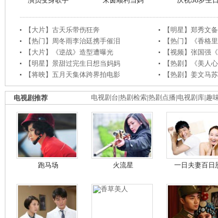
演员变身歌手
朱茵顺利当妈
庆祝58岁生
【大片】古天乐带伤狂奔
【明星】郑秀文备
【热门】周冬雨李治廷携手催泪
【热门】《香格里
【大片】《逆战》造型遭曝光
【视频】张国强《
【明星】景甜过完生日想当妈妈
【热剧】《美人心
【将映】五月天集体跨界拍电影
【热剧】姜文马苏
电视剧推荐
电视剧台
|
热剧检索
|
热剧点播
|
电视剧库
|
趣
跑马场
火流星
一日夫妻百日