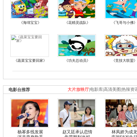
《海绵宝宝》
《花精灵战队》
《飞哥与小佛
《蔬菜宝宝要回家》
《功夫总动员》
《竞技大联盟
电影台推荐
大片放映厅
|
电影库
|
高清美图
|
热辣资
杨幂多线发展
赵又廷承认恋情
林凤娇为成