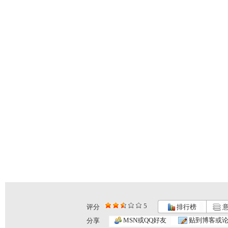
5
评分
排行榜
意
MSN或QQ好友
贴到博客或
分享