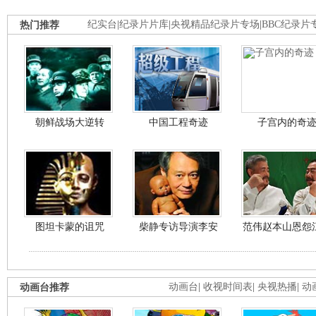
热门推荐
纪实台
|
纪录片片库
|
央视精品纪录片专场
|
BBC纪录片
朝鲜战场大逆转
中国工程奇迹
子宫内的奇
图坦卡蒙的诅咒
柴静专访导演李安
范伟赵本山恩怨
动画台推荐
动画台
|
收视时间表
|
央视热播
|
动