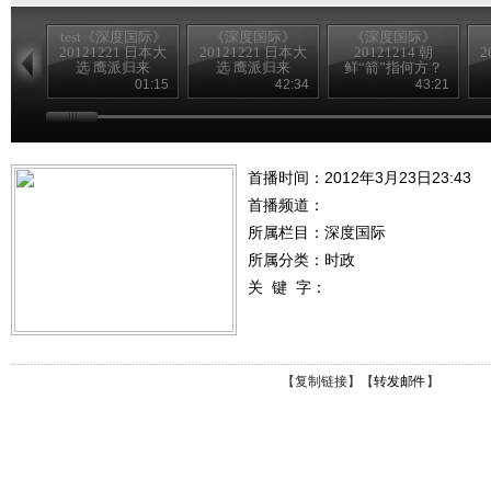
test《深度国际》
《深度国际》
《深度国际》
20121221 日本大
20121221 日本大
20121214 朝
2
选 鹰派归来
选 鹰派归来
鲜“箭”指何方？
01:15
42:34
43:21
首播时间：2012年3月23日23:43
首播频道：
所属栏目：
深度国际
所属分类：时政
关 键 字：
【
复制链接
】【
转发邮件
】