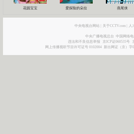
花园宝宝
爱探险的朵拉
燕尾侠
中央电视台网站
|
关于CCTV.com
|
人
中央广播电视总台 中国网络电
违法和不良信息举报
京ICP证060535号
网上传播视听节目许可证号 0102004
新出网证（京）字0