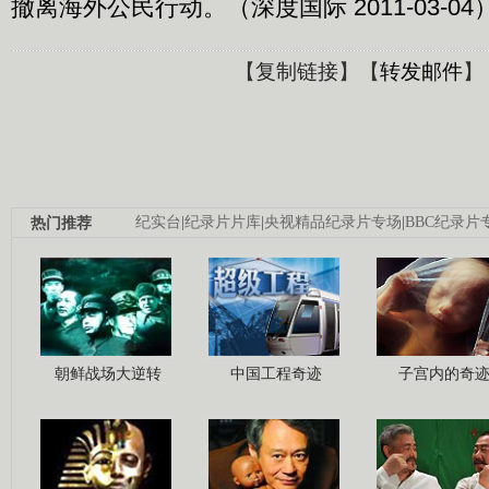
撤离海外公民行动。（深度国际 2011-03-04
【
复制链接
】【
转发邮件
】
热门推荐
纪实台
|
纪录片片库
|
央视精品纪录片专场
|
BBC纪录片
朝鲜战场大逆转
中国工程奇迹
子宫内的奇