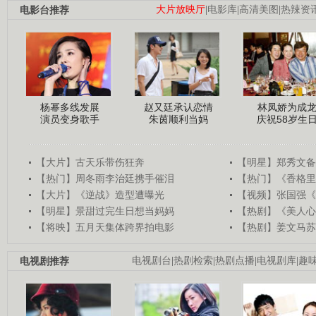
电影台推荐
大片放映厅
|
电影库
|
高清美图
|
热辣资
杨幂多线发展
赵又廷承认恋情
林凤娇为成
演员变身歌手
朱茵顺利当妈
庆祝58岁生
【大片】古天乐带伤狂奔
【明星】郑秀文备
【热门】周冬雨李治廷携手催泪
【热门】《香格里
【大片】《逆战》造型遭曝光
【视频】张国强《
【明星】景甜过完生日想当妈妈
【热剧】《美人心
【将映】五月天集体跨界拍电影
【热剧】姜文马苏
电视剧推荐
电视剧台
|
热剧检索
|
热剧点播
|
电视剧库
|
趣