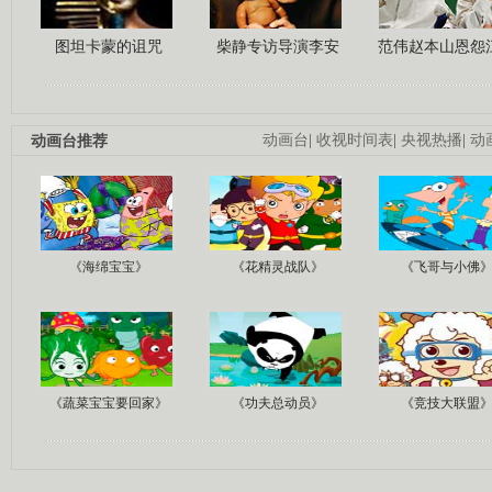
图坦卡蒙的诅咒
柴静专访导演李安
范伟赵本山恩怨
动画台推荐
动画台
|
收视时间表
|
央视热播
|
动
《海绵宝宝》
《花精灵战队》
《飞哥与小佛
《蔬菜宝宝要回家》
《功夫总动员》
《竞技大联盟