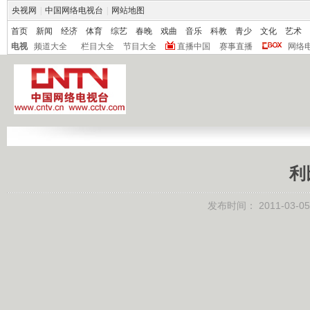
央视网
|
中国网络电视台
|
网站地图
首页
新闻
经济
体育
综艺
春晚
戏曲
音乐
科教
青少
文化
艺术
电视
频道大全
栏目大全
节目大全
直播中国
赛事直播
网络
利
发布时间：
2011-03-05