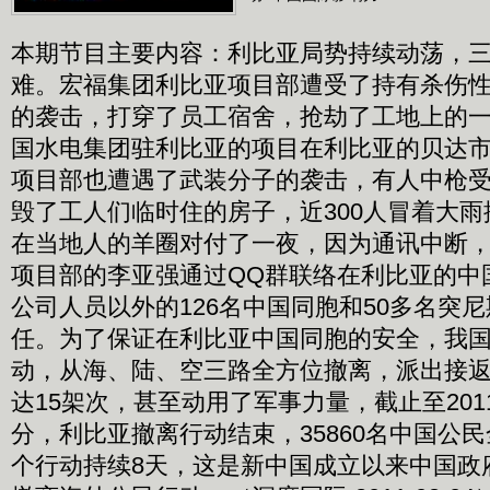
本期节目主要内容：利比亚局势持续动荡，
难。宏福集团利比亚项目部遭受了持有杀伤
的袭击，打穿了员工宿舍，抢劫了工地上的
国水电集团驻利比亚的项目在利比亚的贝达
项目部也遭遇了武装分子的袭击，有人中枪
毁了工人们临时住的房子，近300人冒着大
在当地人的羊圈对付了一夜，因为通讯中断
项目部的李亚强通过QQ群联络在利比亚的中
公司人员以外的126名中国同胞和50多名突
任。为了保证在利比亚中国同胞的安全，我
动，从海、陆、空三路全方位撤离，派出接
达15架次，甚至动用了军事力量，截止至2011
分，利比亚撤离行动结束，35860名中国公
个行动持续8天，这是新中国成立以来中国政