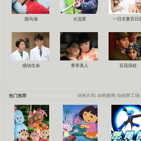
跑马场
火流星
一日夫妻百日
感动生命
香草美人
百花深处
热门推荐
动画片库
|
动画微博
|
动画梦工场