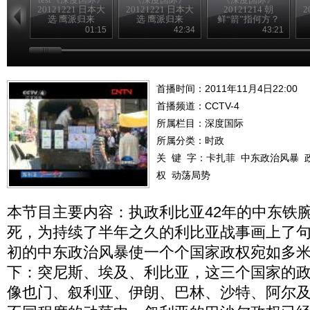
20121221 日本大
20121221 日本大
20121214 朝
2
选 鹰派归来
选 鹰派归来
鲜“箭”指何方？
01:15
42:34
43:21
首播时间：2011年11月4日22:00
首播频道：
CCTV-4
所属栏目：
深度国际
所属分类：时政
关 键 字：
卡扎菲
中东政治风暴
权
动荡局势
本节目主要内容：执政利比亚42年的中东铁
死，为持续了半年之久的利比亚战事画上了
初的中东政治风暴使一个个国家政权宛如多
下：突尼斯、埃及、利比亚，这三个国家的
像也门、叙利亚、伊朗、巴林、沙特、阿尔