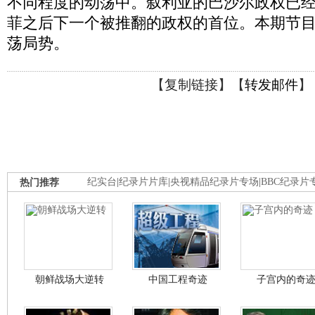
不同程度的动荡中。叙利亚的巴沙尔政权已
菲之后下一个被推翻的政权的首位。本期节
荡局势。
【
复制链接
】【
转发邮件
】
热门推荐
纪实台
|
纪录片片库
|
央视精品纪录片专场
|
BBC纪录片
朝鲜战场大逆转
中国工程奇迹
子宫内的奇