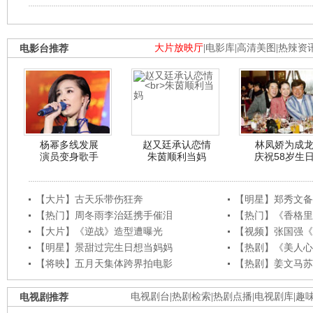
电影台推荐
大片放映厅
|
电影库
|
高清美图
|
热辣资
杨幂多线发展
赵又廷承认恋情
林凤娇为成
演员变身歌手
朱茵顺利当妈
庆祝58岁生
【大片】古天乐带伤狂奔
【明星】郑秀文备
【热门】周冬雨李治廷携手催泪
【热门】《香格里
【大片】《逆战》造型遭曝光
【视频】张国强《
【明星】景甜过完生日想当妈妈
【热剧】《美人心
【将映】五月天集体跨界拍电影
【热剧】姜文马苏
电视剧推荐
电视剧台
|
热剧检索
|
热剧点播
|
电视剧库
|
趣