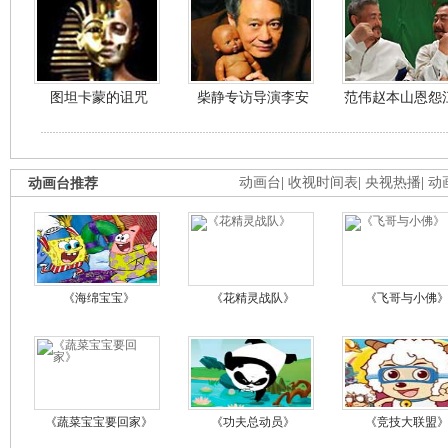
图坦卡蒙的诅咒
柴静专访导演李安
范伟赵本山恩怨
动画台推荐
动画台
|
收视时间表
|
央视热播
|
动
《海绵宝宝》
《花精灵战队》
《飞哥与小佛
《蔬菜宝宝要回家》
《功夫总动员》
《竞技大联盟