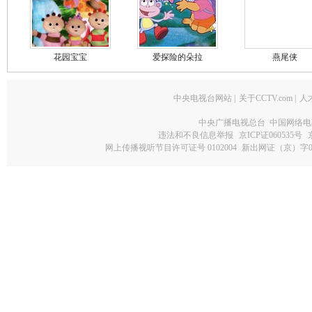
花园宝宝
爱探险的朵拉
燕尾侠
中央电视台网站
|
关于CCTV.com
|
人
中央广播电视总台 中国网络电
违法和不良信息举报
京ICP证060535号
网上传播视听节目许可证号 0102004
新出网证（京）字0