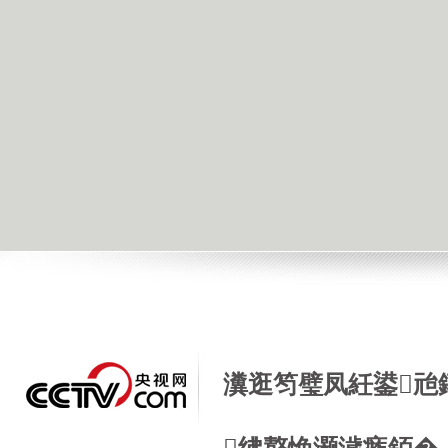
瀵逛笉璧凤紝鍙兘