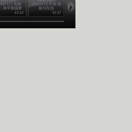
0121123 东南
20121116 中美 猜
20121109 战败之
20121102 萨
：再平衡观察
疑与互信
国
BBC的另一
43:10
42:37
43:22
42