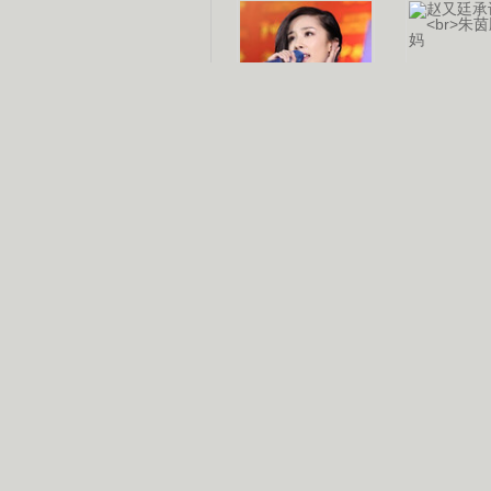
杨幂多线发展
赵又廷承
演员变身歌手
朱茵顺
【大片】古天乐带伤狂奔
【热门】周冬雨李治廷携手催泪
【大片】《逆战》造型遭曝光
【明星】景甜过完生日想当妈妈
【将映】五月天集体跨界拍电影
电视剧推荐
电视剧台
|
热