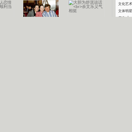
文化艺
文体明
庆典
纪录
认恋情
林凤娇为成龙
大胆为舒淇说话
利当妈
庆祝58岁生日
余文乐义气相挺
【明星】郑秀文备嫁衣等求婚
【热门】《香格里拉》全集在线看
【视频】张国强《王海涛今年41》
【热剧】《美人心计》在线观看
B
【热剧】姜文马苏《女人如花》全集
锘�
剧检索
|
热剧点播
|
电视剧库
|
趣味策划
|
CCTV-8官网
|
影视同期声