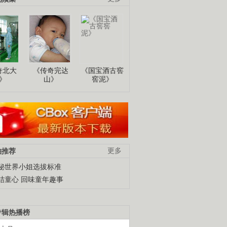
奇北大
《传奇完达
《国宝酒古窖
》
山》
窖泥》
柚推荐
更多
秘世界小姐选拔标准
结童心 回味童年趣事
专辑热播榜