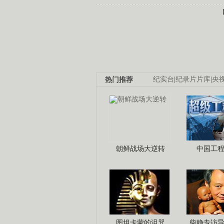
热门推荐
纪实台
|
纪录片片库
|
央
朝鲜战场大逆转
中国工
图坦卡蒙的诅咒
柴静专访