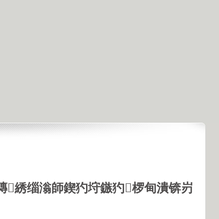
鏄綉缁滃師鍥犳垨鏃犳椤甸潰锛岃