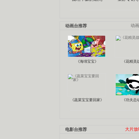
动画台推荐
动
《海绵宝宝》
《花精灵
《蔬菜宝宝要回家》
《功夫总
电影台推荐
大片放