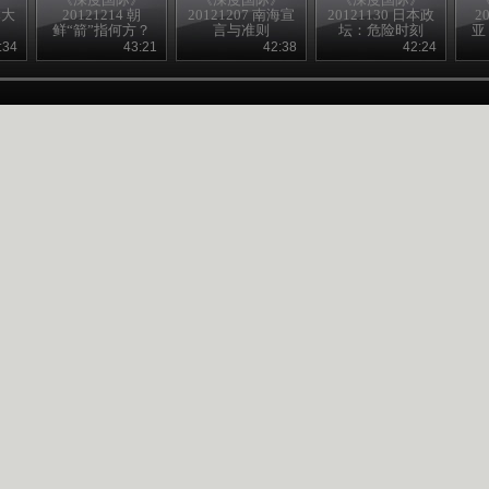
本大
20121214 朝
20121207 南海宣
20121130 日本政
2
鲜“箭”指何方？
言与准则
坛：危险时刻
亚
:34
43:21
42:38
42:24