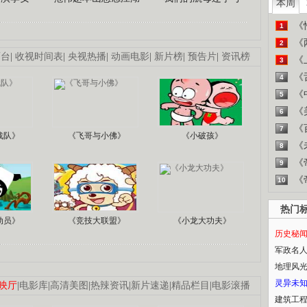
本周
《
1
《
2
画台
|
收视时间表
|
央视热播
|
动画电影
|
新片榜
|
预告片
|
资讯榜
《
3
《
4
《
5
《
6
《
7
战队》
《飞哥与小佛》
《小破孩》
《
8
《
9
《
10
热门
动员》
《竞技大联盟》
《小龙大功夫》
历史秘
军政名
地理风
灵异未
映厅
|
电影库
|
高清美图
|
热辣资讯
|
新片速递
|
精品栏目
|
电影滚播
建筑工