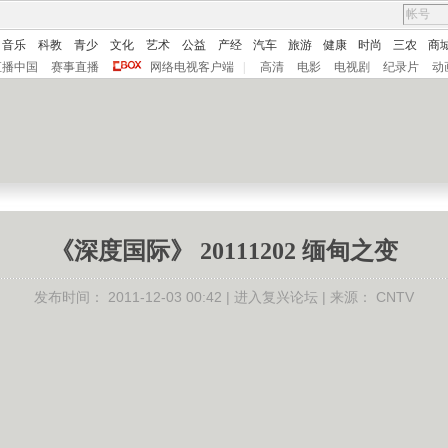
音乐
科教
青少
文化
艺术
公益
产经
汽车
旅游
健康
时尚
三农
商
直播中国
赛事直播
网络电视客户端
|
高清
电影
电视剧
纪录片
动
《深度国际》 20111202 缅甸之变
发布时间：
2011-12-03 00:42 |
进入复兴论坛
| 来源：
CNTV