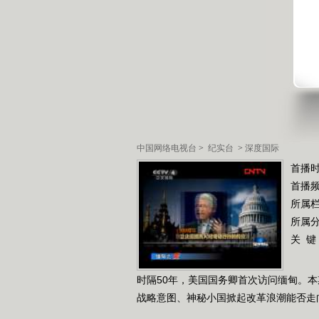
中国网络电视台
>
纪实台
>
深度国际
首播时
首播
所属
所属
关 键
时隔50年，美国国务卿首次访问缅甸。
战略意图、神秘小国掀起改革浪潮能否走