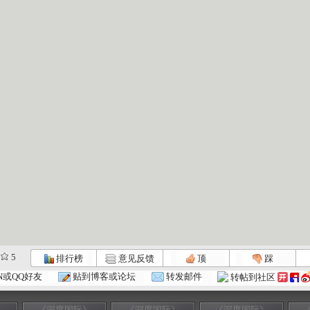
5
排行榜
意见反馈
顶
踩
N或QQ好友
贴到博客或论坛
转发邮件
转帖到社区
》
《深度国际》
《深度国际》
《深度国际》