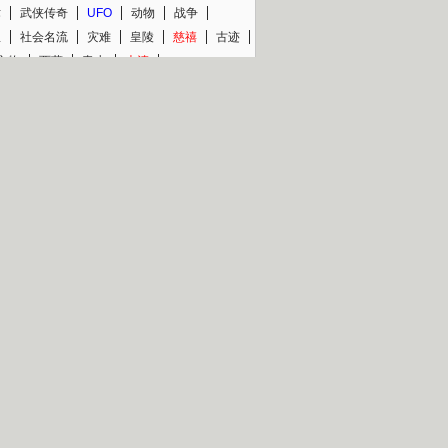
术
武侠传奇
UFO
动物
战争
星
社会名流
灾难
皇陵
慈禧
古迹
文物
西藏
青少
大清
片热映专场
更多
BC纪录片专场
央视精品纪录片