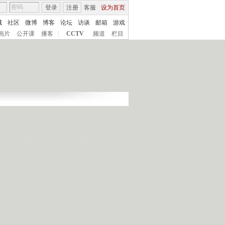
登录
注册
客服
设为首页
城
社区
微博
博客
论坛
访谈
邮箱
游戏
画片
公开课
播客
|
CCTV
频道
栏目