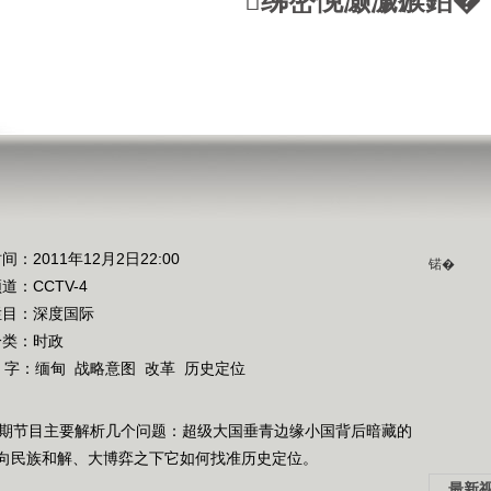
绋嶅悗灏濊瘯銆�
间：2011年12月2日22:00
锘�
频道：
CCTV-4
栏目：
深度国际
分类：时政
 字：
缅甸
战略意图
改革
历史定位
本期节目主要解析几个问题：超级大国垂青边缘小国背后暗藏的
向民族和解、大博弈之下它如何找准历史定位。
最新