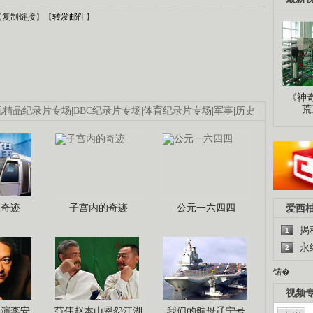
【
复制链接
】【
转发邮件
】
《神
荒
视精品纪录片专场
|
BBC纪录片专场
|
体育纪录片专场
|
军事
|
历史
程奇迹
子宫内的奇迹
公元一六四四
爱西
揭
1
永
2
锘�
视频
导演李安
范伟赵本山恩怨江湖
我们的航母辽宁号