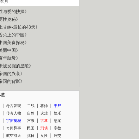
本月
性与爱的抉择》
两性奥秘》
上甘岭-最长的43天》
舌尖上的中国》
中国美食探秘》
美丽中国》
百年航母》
未被发掘的皇陵》
帝国的兴衰》
帝国的背影》
标签
闻
考古发现
二战
将帅
干尸
人
传奇人物
自然
灾难
娱乐
光
宇宙奥秘
宫殿
古墓
悬案
知
奇闻异事
民国
刑侦
宗教
程
航空航天
抗日
女性
外交