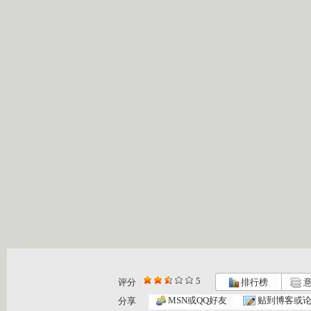
5
评分
排行榜
意
MSN或QQ好友
贴到博客或
分享