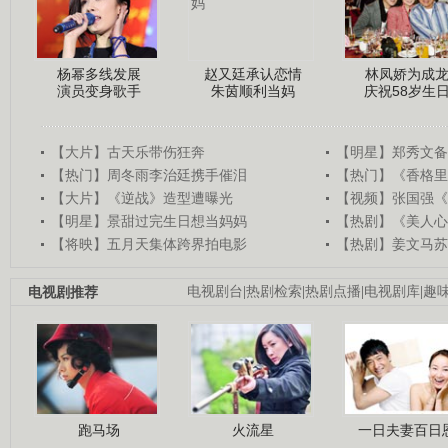
杨幂多线发展
赵又廷承认恋情
林凤娇为成
演员变身歌手
朱茵顺利当妈
庆祝58岁生
【大片】古天乐带伤狂奔
【明星】郑秀文备
【热门】周冬雨李治廷携手催泪
【热门】《香格里
【大片】《逆战》造型遭曝光
【视频】张国强《
【明星】景甜过完生日想当妈妈
【热剧】《美人心
【将映】五月天集体跨界拍电影
【热剧】姜文马苏
电视剧推荐
电视剧台
|
热剧检索
|
热剧点播
|
电视剧库
|
趣
跑马场
火流星
一日夫妻百日