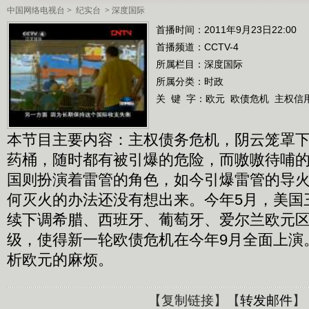
中国网络电视台
>
纪实台
>
深度国际
首播时间：2011年9月23日22:00
首播频道：
CCTV-4
所属栏目：
深度国际
所属分类：时政
关 键 字：
欧元
欧债危机
主权信
本节目主要内容：主权债务危机，阴云笼罩
药桶，随时都有被引爆的危险，而嗷嗷待哺
国则扮演着雷管的角色，如今引爆雷管的导
何灭火的办法还没有想出来。今年5月，美国
续下调希腊、西班牙、葡萄牙、爱尔兰欧元
级，使得新一轮欧债危机在今年9月全面上演
析欧元的麻烦。
【
复制链接
】【
转发邮件
】