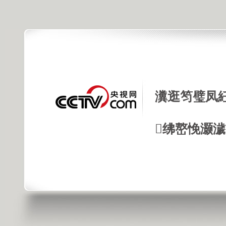
瀵逛笉璧凤
绋嶅悗灏