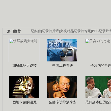
热门推荐
纪实台
|
纪录片片库
|
央视精品纪录片专场
|
BBC纪录片
朝鲜战场大逆转
中国工程奇迹
子宫内的奇
图坦卡蒙的诅咒
柴静专访导演李安
范伟赵本山恩怨