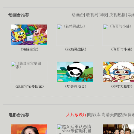
动画台推荐
动画台
|
收视时间表
|
央视热播
|
动
《海绵宝宝》
《花精灵战队》
《飞哥与小佛
《蔬菜宝宝要回家》
《功夫总动员》
《竞技大联盟
电影台推荐
大片放映厅
|
电影库
|
高清美图
|
热辣资