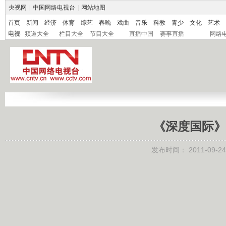
央视网
|
中国网络电视台
|
网站地图
首页
新闻
经济
体育
综艺
春晚
戏曲
音乐
科教
青少
文化
艺术
电视
频道大全
栏目大全
节目大全
直播中国
赛事直播
网络
《深度国际》 2
发布时间：
2011-09-24