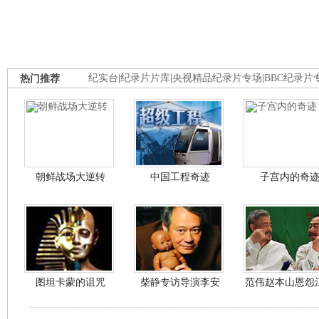
热门推荐
纪实台
|
纪录片片库
|
央视精品纪录片专场
|
BBC纪录片
朝鲜战场大逆转
中国工程奇迹
子宫内的奇
图坦卡蒙的诅咒
柴静专访导演李安
范伟赵本山恩怨