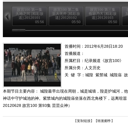
故宫100 第一集
故宫100 第二集
故宫100 第三集
天地之间 [精彩放
至大无外 [精彩放
有容乃大 [精彩放
送] 20120101
送] 20120102
送] 20120103
05:56
05:50
05:50
首播时间：2012年6月28日18:20
首播频道：
所属栏目：
纪录频道《故宫100》
所属分类：人文历史
关 键 字：
城隍
紫禁城
城隍庙
故
本期节目主要内容： 城隍最早出现在周朝，城是城墙，隍是护城河，
神话中守护城池的神。紫禁城内的城隍庙坐落在西北角楼下，远离喧嚣
20120628 故宫100 第93集 芸芸众神）
【
复制链接
】【
转发邮件
】