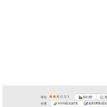
5
评分
排行榜
意
MSN或QQ好友
贴到博客或
分享