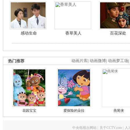
感动生命
香草美人
百花深处
热门推荐
动画片库
|
动画微博
|
动画梦工场
花园宝宝
爱探险的朵拉
燕尾侠
中央电视台网站
|
关于CCTV.com
|
人