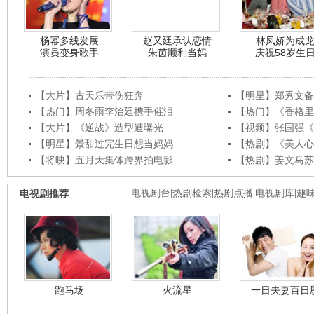
杨幂多线发展
赵又廷承认恋情
林凤娇为成
演员变身歌手
朱茵顺利当妈
庆祝58岁生
【大片】古天乐带伤狂奔
【明星】郑秀文备
【热门】周冬雨李治廷携手催泪
【热门】《香格里
【大片】《逆战》造型遭曝光
【视频】张国强《
【明星】景甜过完生日想当妈妈
【热剧】《美人心
【将映】五月天集体跨界拍电影
【热剧】姜文马苏
电视剧推荐
电视剧台
|
热剧检索
|
热剧点播
|
电视剧库
|
趣
跑马场
火流星
一日夫妻百日