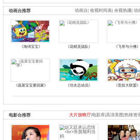
动画台推荐
动画台
|
收视时间表
|
央视热播
|
动
《海绵宝宝》
《花精灵战队》
《飞哥与小佛
《蔬菜宝宝要回家》
《功夫总动员》
《竞技大联盟
电影台推荐
大片放映厅
|
电影库
|
高清美图
|
热辣资