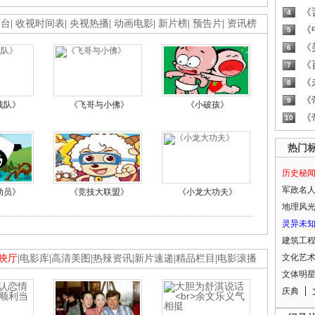
《
4
画台
|
收视时间表
|
央视热播
|
动画电影
|
新片榜
|
预告片
|
资讯榜
《
5
《
6
《
7
《
8
《
9
战队》
《飞哥与小佛》
《小破孩》
《
10
热门
历史秘
军政名
动员》
《竞技大联盟》
《小龙大功夫》
地理风
灵异未
建筑工
文化艺
映厅
|
电影库
|
高清美图
|
热辣资讯
|
新片速递
|
精品栏目
|
电影滚播
文体明
庆典