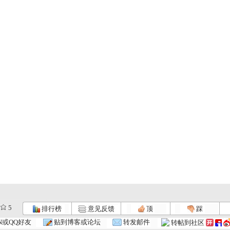
5
排行榜
意见反馈
顶
踩
N或QQ好友
贴到博客或论坛
转发邮件
转帖到社区