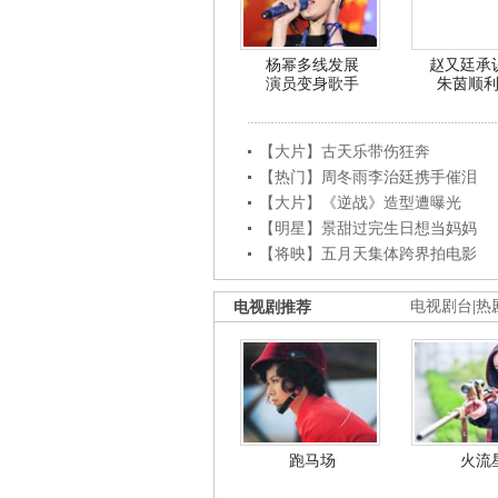
杨幂多线发展
赵又廷承
演员变身歌手
朱茵顺
【大片】古天乐带伤狂奔
【热门】周冬雨李治廷携手催泪
【大片】《逆战》造型遭曝光
【明星】景甜过完生日想当妈妈
【将映】五月天集体跨界拍电影
电视剧推荐
电视剧台
|
热
跑马场
火流