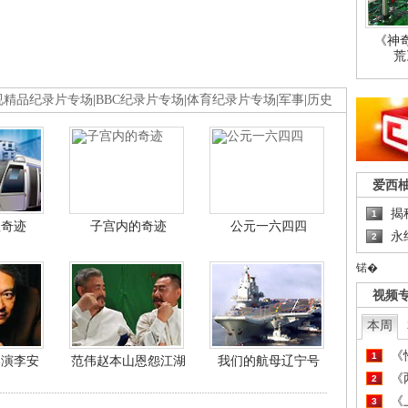
《神
荒
视精品纪录片专场
|
BBC纪录片专场
|
体育纪录片专场
|
军事
|
历史
爱西
揭
1
程奇迹
子宫内的奇迹
公元一六四四
永
2
锘�
视频
本周
《
1
导演李安
范伟赵本山恩怨江湖
我们的航母辽宁号
《
2
《
3