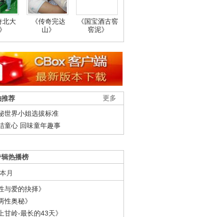
奇北大
《传奇完达
《国宝酒古窖
》
山》
窖泥》
柚推荐
更多
秘世界小姐选拔标准
结童心 回味童年趣事
专辑热播榜
本月
性与爱的抉择》
两性奥秘》
上甘岭-最长的43天》