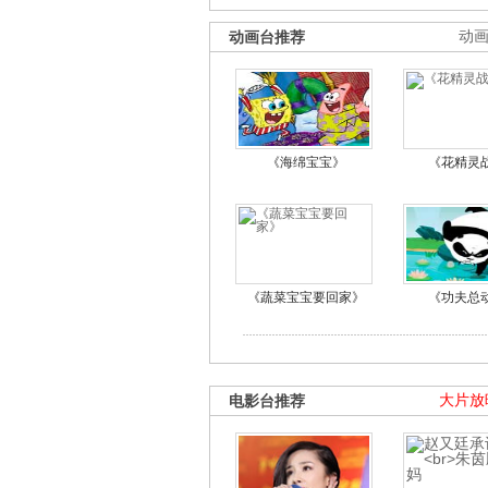
动画台推荐
动
《海绵宝宝》
《花精灵
《蔬菜宝宝要回家》
《功夫总
电影台推荐
大片放