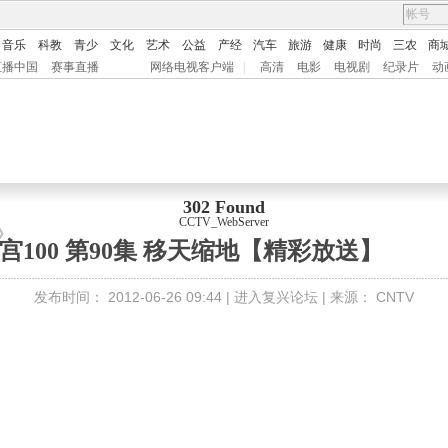
音乐
科教
青少
文化
艺术
公益
产经
汽车
旅游
健康
时尚
三农
商
直播中国
赛事直播
网络电视客户端
|
高清
电影
电视剧
纪录片
动
302 Found
CCTV_WebServer
》
5 故宫100 第90集 移天缩地【精彩放送】
发布时间：
2012-06-26 09:44 |
进入复兴论坛
| 来源：
CNTV