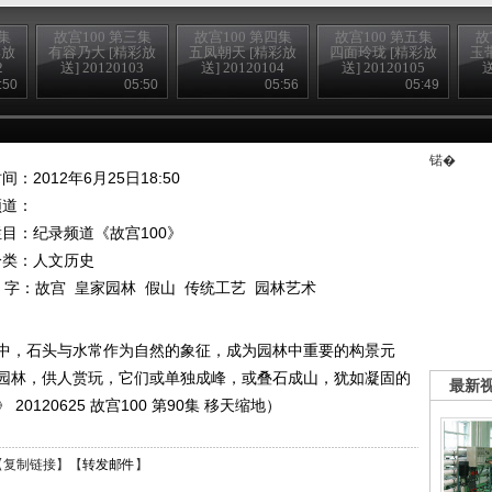
集
故宫100 第三集
故宫100 第四集
故宫100 第五集
故
彩放
有容乃大 [精彩放
五凤朝天 [精彩放
四面玲珑 [精彩放
玉
2
送] 20120103
送] 20120104
送] 20120105
送
:50
05:50
05:56
05:49
锘�
间：2012年6月25日18:50
频道：
栏目：
纪录频道《故宫100》
分类：人文历史
 字：
故宫
皇家园林
假山
传统工艺
园林艺术
中，石头与水常作为自然的象征，成为园林中重要的构景元
园林，供人赏玩，它们或单独成峰，或叠石成山，犹如凝固的
最新
120625 故宫100 第90集 移天缩地）
【
复制链接
】【
转发邮件
】