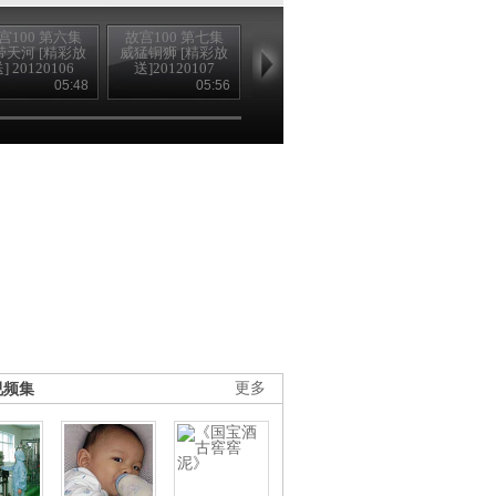
宫100 第六集
故宫100 第七集
故宫100 第八集
故宫100 第九
带天河 [精彩放
威猛铜狮 [精彩放
皇帝归宿 [精彩放
大地色彩 [精
] 20120106
送]20120107
送] 20120108
送] 2012010
05:48
05:56
05:48
05
视频集
更多