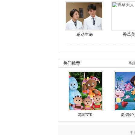
感动生命
香草
热门推荐
动
花园宝宝
爱探险
中