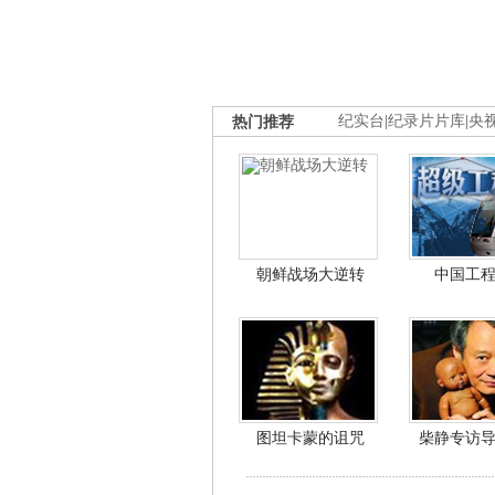
热门推荐
纪实台
|
纪录片片库
|
央
朝鲜战场大逆转
中国工
图坦卡蒙的诅咒
柴静专访