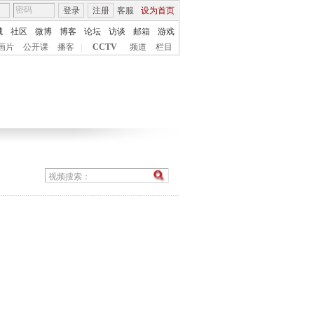
登录
注册
客服
设为首页
城
社区
微博
博客
论坛
访谈
邮箱
游戏
画片
公开课
播客
|
CCTV
频道
栏目