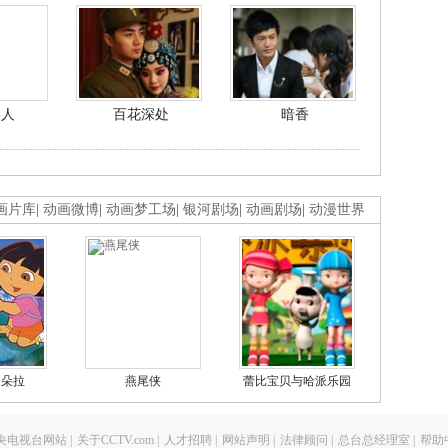
美人
百花深处
暗香
画片库
|
动画微博
|
动画梦工场
|
银河剧场
|
动画剧场
|
动漫世界
的朵拉
燕尾侠
蕾比宝贝与哈派乐园
央电视台网站
|
关于CCTV.com
|
人才招聘
|
网站声明
|
法律顾问
|
总台总经理室
|
帮助