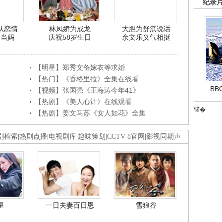
纪录
认恋情
林凤娇为成龙
大胆为舒淇说话
利当妈
庆祝58岁生日
余文乐义气相挺
【明星】郑秀文备嫁衣等求婚
【热门】《香格里拉》全集在线看
B
【视频】张国强《王海涛今年41》
【热剧】《美人心计》在线观看
锘�
【热剧】姜文马苏《女人如花》全集
剧检索
|
热剧点播
|
电视剧库
|
趣味策划
|
CCTV-8官网
|
影视同期声
星
一日夫妻百日恩
雪狼谷