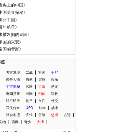
舌尖上的中国》
中国美食探秘》
美丽中国》
百年航母》
未被发掘的皇陵》
帝国的兴衰》
帝国的背影》
标签
闻
考古发现
二战
将帅
干尸
人
传奇人物
自然
灾难
娱乐
光
宇宙奥秘
宫殿
古墓
悬案
知
奇闻异事
民国
刑侦
宗教
程
航空航天
抗日
女性
外交
术
武侠传奇
UFO
动物
战争
星
社会名流
灾难
皇陵
慈禧
古迹
文物
西藏
青少
大清