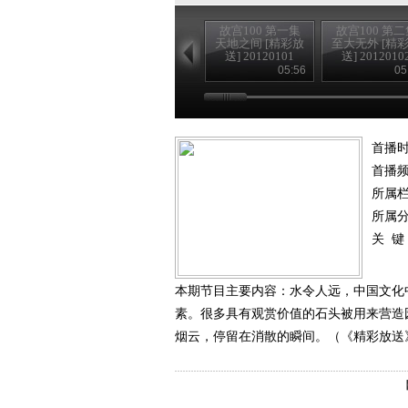
故宫100 第一集
故宫100 第二
天地之间 [精彩放
至大无外 [精
送] 20120101
送] 2012010
05:56
05
首播时
首播
所属
所属
关 键
本期节目主要内容：水令人远，中国文化
素。很多具有观赏价值的石头被用来营造
烟云，停留在消散的瞬间。（《精彩放送》 20