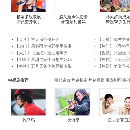
杨幂多线发展
赵又廷承认恋情
林凤娇为成
演员变身歌手
朱茵顺利当妈
庆祝58岁生
【大片】古天乐带伤狂奔
【明星】郑秀文备
【热门】周冬雨李治廷携手催泪
【热门】《香格里
【大片】《逆战》造型遭曝光
【视频】张国强《
【明星】景甜过完生日想当妈妈
【热剧】《美人心
【将映】五月天集体跨界拍电影
【热剧】姜文马苏
电视剧推荐
电视剧台
|
热剧检索
|
热剧点播
|
电视剧库
|
趣
跑马场
火流星
一日夫妻百日