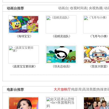
动画台推荐
动画台
|
收视时间表
|
央视热播
|
动
《海绵宝宝》
《花精灵战队》
《飞哥与小佛
《蔬菜宝宝要回家》
《功夫总动员》
《竞技大联盟
电影台推荐
大片放映厅
|
电影库
|
高清美图
|
热辣资