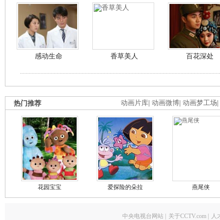
感动生命
香草美人
百花深处
热门推荐
动画片库
|
动画微博
|
动画梦工场
花园宝宝
爱探险的朵拉
燕尾侠
中央电视台网站
|
关于CCTV.com
|
人