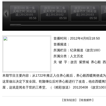
故宫100 第一集
故宫100 第二集
故宫100 第三集
天地之间 [精彩放
至大无外 [精彩放
有容乃大 [精彩放
送] 20120101
送] 20120102
送] 20120103
05:56
05:50
05:50
首播时间：2012年4月8日18:50
首播频道：
所属栏目：
纪录频道《故宫100》
所属分类：人文历史
关 键 字：
故宫
紫禁城
养心殿
西
本期节目主要内容：从1722年雍正入住养心殿后，养心殿西暖阁便成
这里做出决定下发全国。乾隆继位后对养心殿进行了改造，他在西暖阁
屋，这就是闻名于世的三希堂。（《精彩放送》 20120408 《故宫100
【
复制链接
】【
转发邮件
】