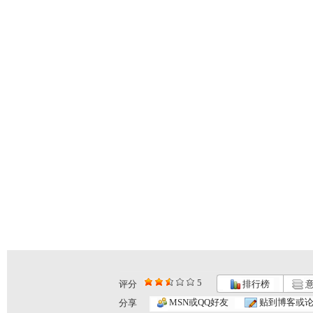
5
评分
排行榜
意
MSN或QQ好友
贴到博客或
分享