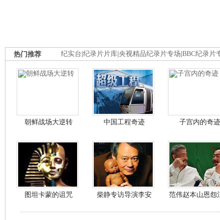
热门推荐
纪实台
|
纪录片片库
|
央视精品纪录片专场
|
BBC纪录片
朝鲜战场大逆转
中国工程奇迹
子宫内的奇
图坦卡蒙的诅咒
柴静专访导演李安
范伟赵本山恩怨