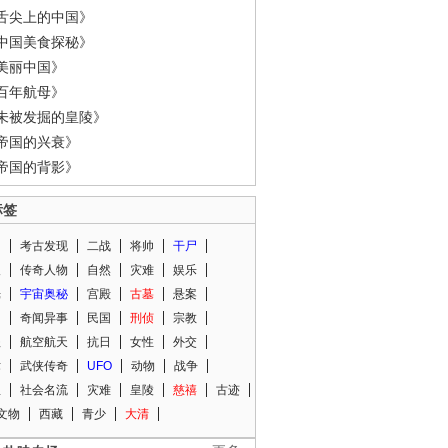
舌尖上的中国》
中国美食探秘》
美丽中国》
百年航母》
未被发掘的皇陵》
帝国的兴衰》
帝国的背影》
标签
闻
考古发现
二战
将帅
干尸
人
传奇人物
自然
灾难
娱乐
光
宇宙奥秘
宫殿
古墓
悬案
知
奇闻异事
民国
刑侦
宗教
程
航空航天
抗日
女性
外交
术
武侠传奇
UFO
动物
战争
星
社会名流
灾难
皇陵
慈禧
古迹
文物
西藏
青少
大清