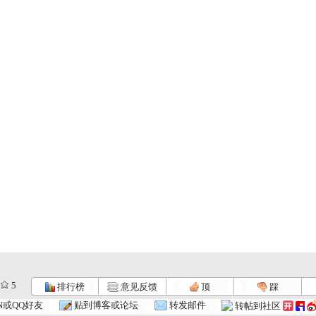
5
排行榜
意见反馈
顶
踩
N或QQ好友
贴到博客或论坛
转发邮件
转帖到社区