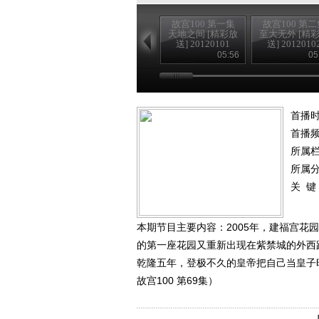
故宫100 第一集
故宫100 第二
天地之间 [精彩放
至大无外 [精
送] 20120101
送] 2012010
05:56
05
首播时
首播
所属
所属
关 键
本期节目主要内容：2005年，建福宫花
的第一座花园又重新出现在紫禁城的外西
乾隆五年，登极不久的皇帝把自己当皇子时
故宫100 第69集）