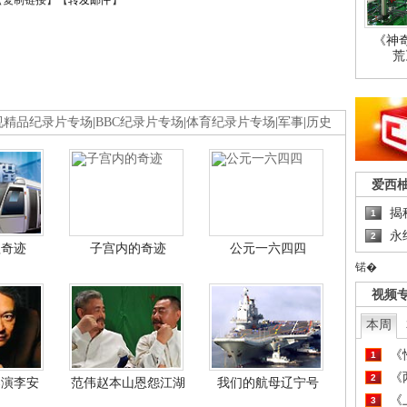
【
复制链接
】【
转发邮件
】
《神
荒
视精品纪录片专场
|
BBC纪录片专场
|
体育纪录片专场
|
军事
|
历史
爱西
揭
1
永
2
程奇迹
子宫内的奇迹
公元一六四四
锘�
视频
本周
《
1
《
2
导演李安
范伟赵本山恩怨江湖
我们的航母辽宁号
《
3