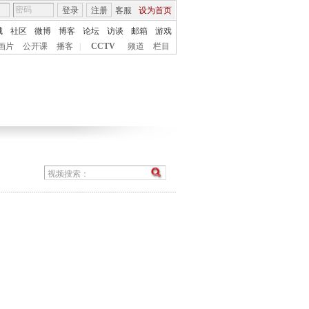
登录
注册
客服
设为首页
城
社区
微博
博客
论坛
访谈
邮箱
游戏
画片
公开课
播客
|
CCTV
频道
栏目