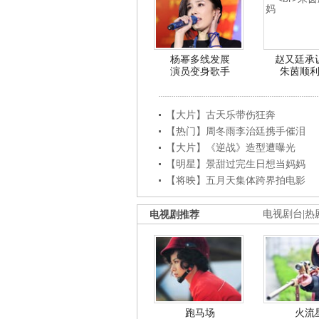
杨幂多线发展
赵又廷承
演员变身歌手
朱茵顺
【大片】古天乐带伤狂奔
【热门】周冬雨李治廷携手催泪
【大片】《逆战》造型遭曝光
【明星】景甜过完生日想当妈妈
【将映】五月天集体跨界拍电影
电视剧推荐
电视剧台
|
热
跑马场
火流