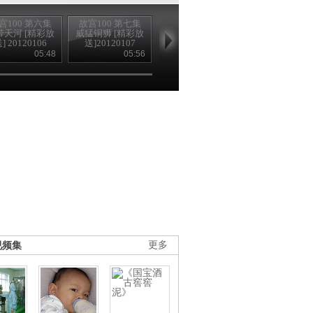
宫100 第六集
故宫100 第七集
故宫100 第八集
故宫100 第九
带天河 [精彩放
威猛铜狮 [精彩放
皇帝归宿 [精彩放
大地色彩 [精
] 20120106
送]20120107
送] 20120108
送] 2012010
05:48
05:56
05:48
05
视频集
更多