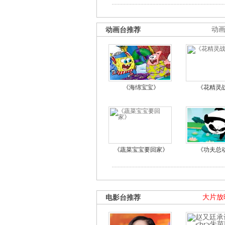
动画台推荐
动
《海绵宝宝》
《花精灵
《蔬菜宝宝要回家》
《功夫总
电影台推荐
大片放