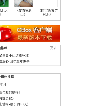
奇北大
《传奇完达
《国宝酒古窖
》
山》
窖泥》
柚推荐
更多
秘世界小姐选拔标准
结童心 回味童年趣事
专辑热播榜
本月
性与爱的抉择》
两性奥秘》
上甘岭-最长的43天》