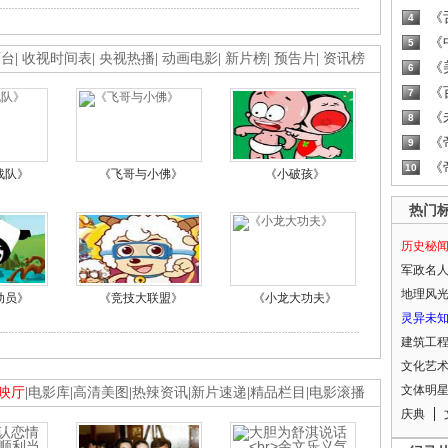
《
4
《
5
画台
|
收视时间表
|
央视热播
|
动画电影
|
新片榜
|
预告片
|
资讯榜
《
6
《
7
《
8
《
9
《
10
战队》
《飞哥与小佛》
《小破孩》
热门
历史秘
军政名
地理风
动员》
《竞技大联盟》
《小龙大功夫》
灵异未
建筑工
文化艺
文体明
映厅
|
电影库
|
高清美图
|
热辣资讯
|
新片速递
|
精品栏目
|
电影滚播
庆典