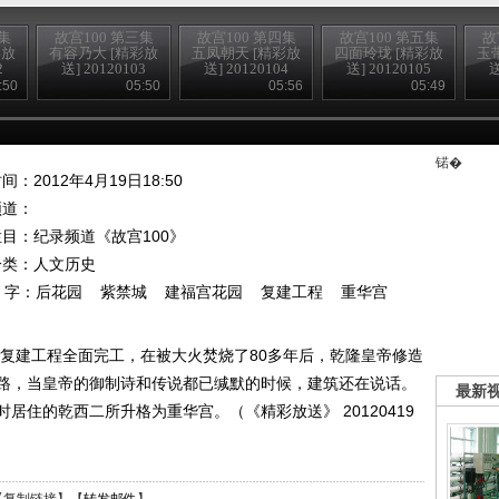
集
故宫100 第三集
故宫100 第四集
故宫100 第五集
故
彩放
有容乃大 [精彩放
五凤朝天 [精彩放
四面玲珑 [精彩放
玉
2
送] 20120103
送] 20120104
送] 20120105
送
:50
05:50
05:56
05:49
锘�
间：2012年4月19日18:50
频道：
栏目：
纪录频道《故宫100》
分类：人文历史
 字：
后花园
紫禁城
建福宫花园
复建工程
重华宫
园复建工程全面完工，在被大火焚烧了80多年后，乾隆皇帝修造
路，当皇帝的御制诗和传说都已缄默的时候，建筑还在说话。
最新
居住的乾西二所升格为重华宫。（《精彩放送》 20120419