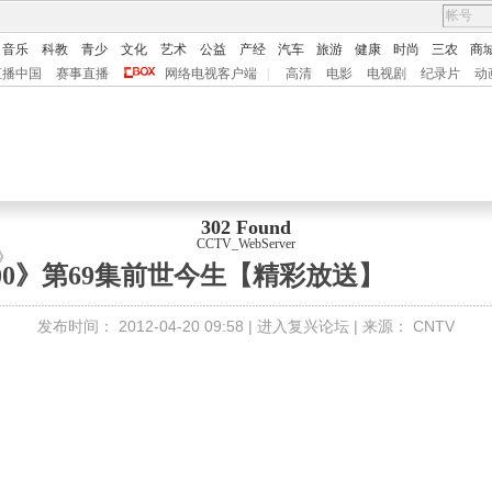
音乐
科教
青少
文化
艺术
公益
产经
汽车
旅游
健康
时尚
三农
商
直播中国
赛事直播
网络电视客户端
|
高清
电影
电视剧
纪录片
动
302 Found
CCTV_WebServer
》
00》第69集前世今生【精彩放送】
发布时间：
2012-04-20 09:58 |
进入复兴论坛
| 来源：
CNTV