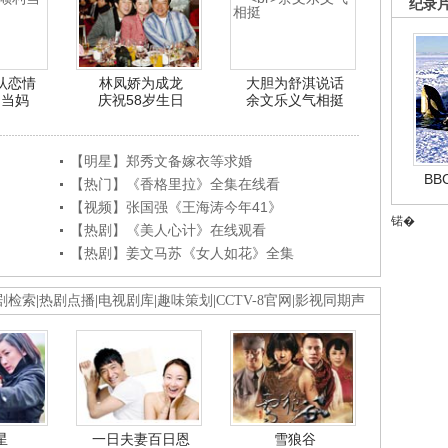
纪录
认恋情
林凤娇为成龙
大胆为舒淇说话
利当妈
庆祝58岁生日
余文乐义气相挺
【明星】郑秀文备嫁衣等求婚
B
【热门】《香格里拉》全集在线看
【视频】张国强《王海涛今年41》
锘�
【热剧】《美人心计》在线观看
【热剧】姜文马苏《女人如花》全集
剧检索
|
热剧点播
|
电视剧库
|
趣味策划
|
CCTV-8官网
|
影视同期声
星
一日夫妻百日恩
雪狼谷