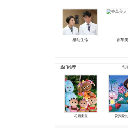
感动生命
香草
热门推荐
动
花园宝宝
爱探险