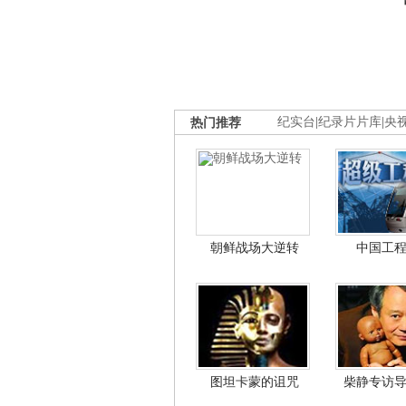
热门推荐
纪实台
|
纪录片片库
|
央
朝鲜战场大逆转
中国工
图坦卡蒙的诅咒
柴静专访