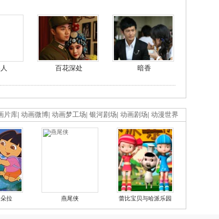
美人
百花深处
暗香
画片库
|
动画微博
|
动画梦工场
|
银河剧场
|
动画剧场
|
动漫世界
的朵拉
燕尾侠
蕾比宝贝与哈派乐园