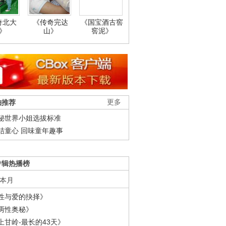
奇北大
《传奇完达
《国宝酒古窖
》
山》
窖泥》
柚推荐
更多
秘世界小姐选拔标准
结童心 回味童年趣事
专辑热播榜
本月
性与爱的抉择》
两性奥秘》
上甘岭-最长的43天》