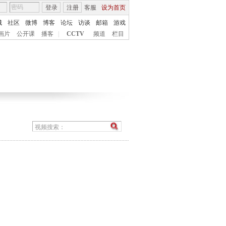
登录
注册
客服
设为首页
城
社区
微博
博客
论坛
访谈
邮箱
游戏
画片
公开课
播客
|
CCTV
频道
栏目