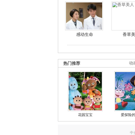
感动生命
香草
热门推荐
动
花园宝宝
爱探险
中