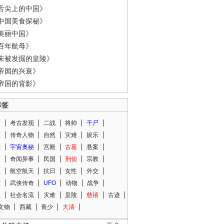
舌尖上的中国》
中国美食探秘》
美丽中国》
百年航母》
未被发掘的皇陵》
帝国的兴衰》
帝国的背影》
标签
闻
考古发现
二战
将帅
干尸
人
传奇人物
自然
灾难
娱乐
光
宇宙奥秘
宫殿
古墓
悬案
知
奇闻异事
民国
刑侦
宗教
程
航空航天
抗日
女性
外交
术
武侠传奇
UFO
动物
战争
星
社会名流
灾难
皇陵
慈禧
古迹
文物
西藏
青少
大清