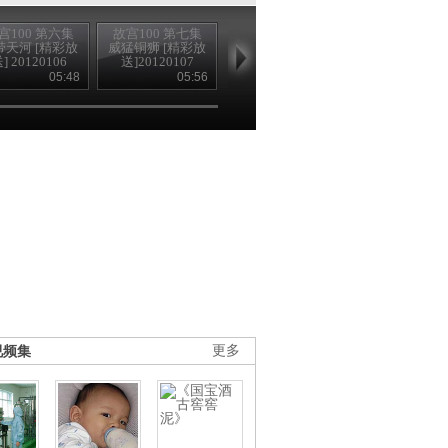
宫100 第六集
故宫100 第七集
故宫100 第八集
故宫100 第九
带天河 [精彩放
威猛铜狮 [精彩放
皇帝归宿 [精彩放
大地色彩 [精
] 20120106
送]20120107
送] 20120108
送] 2012010
05:48
05:56
05:48
05
视频集
更多