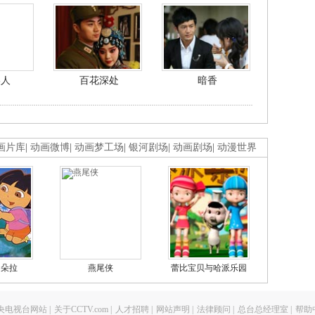
美人
百花深处
暗香
画片库
|
动画微博
|
动画梦工场
|
银河剧场
|
动画剧场
|
动漫世界
的朵拉
燕尾侠
蕾比宝贝与哈派乐园
央电视台网站
|
关于CCTV.com
|
人才招聘
|
网站声明
|
法律顾问
|
总台总经理室
|
帮助