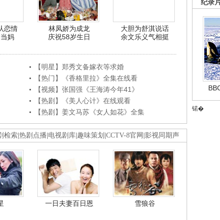
纪录
认恋情
林凤娇为成龙
大胆为舒淇说话
利当妈
庆祝58岁生日
余文乐义气相挺
【明星】郑秀文备嫁衣等求婚
【热门】《香格里拉》全集在线看
B
【视频】张国强《王海涛今年41》
【热剧】《美人心计》在线观看
锘�
【热剧】姜文马苏《女人如花》全集
剧检索
|
热剧点播
|
电视剧库
|
趣味策划
|
CCTV-8官网
|
影视同期声
星
一日夫妻百日恩
雪狼谷