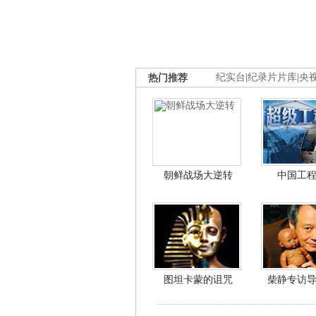
热门推荐
纪实台
|
纪录片片库
|
央
朝鲜战场大逆转
中国工
图坦卡蒙的诅咒
柴静专访