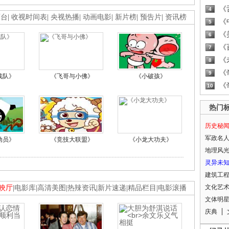
《
4
画台
|
收视时间表
|
央视热播
|
动画电影
|
新片榜
|
预告片
|
资讯榜
《
5
《
6
《
7
《
8
《
9
战队》
《飞哥与小佛》
《小破孩》
《
10
热门
历史秘
军政名
动员》
《竞技大联盟》
《小龙大功夫》
地理风
灵异未
建筑工
文化艺
映厅
|
电影库
|
高清美图
|
热辣资讯
|
新片速递
|
精品栏目
|
电影滚播
文体明
庆典