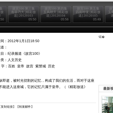
集
故宫100 第三集
故宫100 第四集
故宫100 第五集
故
彩放
有容乃大 [精彩放
五凤朝天 [精彩放
四面玲珑 [精彩放
玉
2
送] 20120103
送] 20120104
送] 20120105
送
:50
05:50
05:56
05:49
锘�
间：2012年1月1日18:50
频道：
栏目：
纪录频道《故宫100》
分类：人文历史
 字：
百姓
皇帝
故宫
紫禁城
历史
纵即逝，被时光切割的记忆，构成了我们的生活，而对于这座
不能进入这座城，它的记忆只属于皇帝。（《精彩放送》
最新
【
复制链接
】【
转发邮件
】