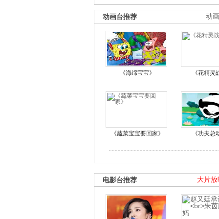
动画台推荐
动
《海绵宝宝》
《花精灵
《蔬菜宝宝要回家》
《功夫总
电影台推荐
大片放