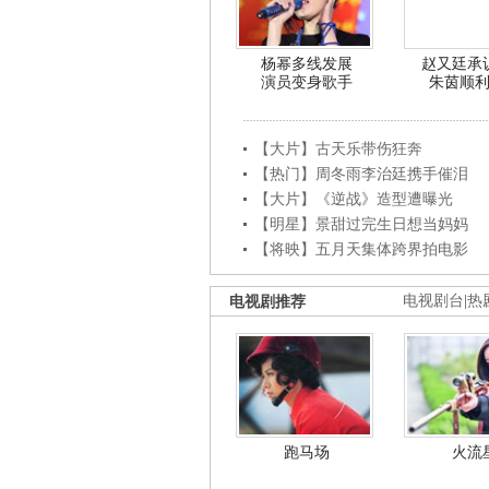
杨幂多线发展
赵又廷承
演员变身歌手
朱茵顺
【大片】古天乐带伤狂奔
【热门】周冬雨李治廷携手催泪
【大片】《逆战》造型遭曝光
【明星】景甜过完生日想当妈妈
【将映】五月天集体跨界拍电影
电视剧推荐
电视剧台
|
热
跑马场
火流