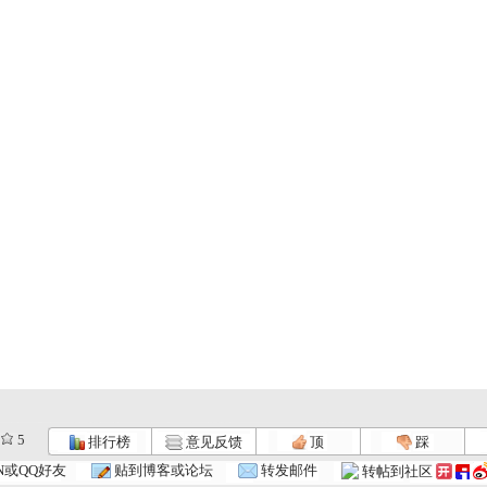
5
排行榜
意见反馈
顶
踩
N或QQ好友
贴到博客或论坛
转发邮件
转帖到社区