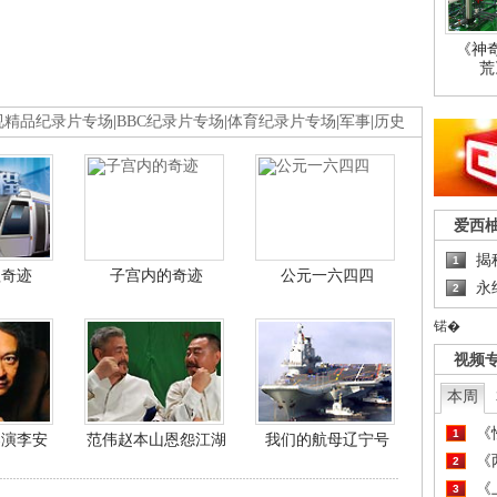
《神
荒
视精品纪录片专场
|
BBC纪录片专场
|
体育纪录片专场
|
军事
|
历史
爱西
揭
1
程奇迹
子宫内的奇迹
公元一六四四
永
2
锘�
视频
本周
《
1
导演李安
范伟赵本山恩怨江湖
我们的航母辽宁号
《
2
《
3