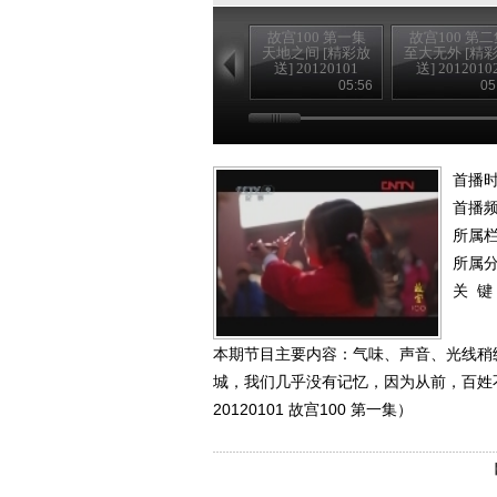
故宫100 第一集
故宫100 第二
天地之间 [精彩放
至大无外 [精
送] 20120101
送] 2012010
05:56
05
首播时
首播
所属
所属
关 键
本期节目主要内容：气味、声音、光线稍
城，我们几乎没有记忆，因为从前，百姓
20120101 故宫100 第一集）