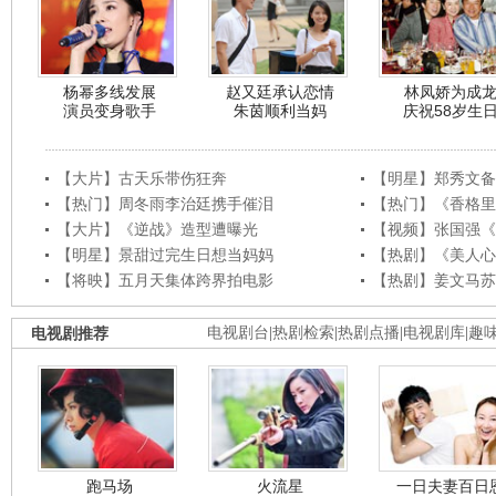
杨幂多线发展
赵又廷承认恋情
林凤娇为成
演员变身歌手
朱茵顺利当妈
庆祝58岁生
【大片】古天乐带伤狂奔
【明星】郑秀文备
【热门】周冬雨李治廷携手催泪
【热门】《香格里
【大片】《逆战》造型遭曝光
【视频】张国强《
【明星】景甜过完生日想当妈妈
【热剧】《美人心
【将映】五月天集体跨界拍电影
【热剧】姜文马苏
电视剧推荐
电视剧台
|
热剧检索
|
热剧点播
|
电视剧库
|
趣
跑马场
火流星
一日夫妻百日