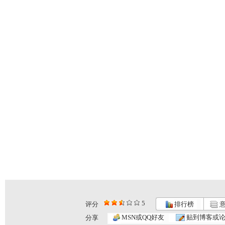
5
评分
排行榜
意
MSN或QQ好友
贴到博客或
分享