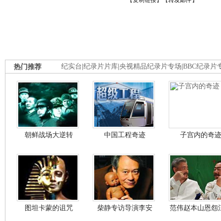
【
复制链接
】【
转发邮件
】
热门推荐
纪实台
|
纪录片片库
|
央视精品纪录片专场
|
BBC纪录片
朝鲜战场大逆转
中国工程奇迹
子宫内的奇
图坦卡蒙的诅咒
柴静专访导演李安
范伟赵本山恩怨