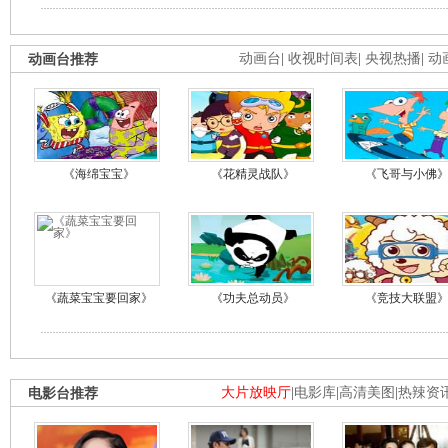
动画台推荐
动画台
|
收视时间表
|
央视热播
|
动
《海绵宝宝》
《花精灵战队》
《飞哥与小佛
《蔬菜宝宝要回家》
《功夫总动员》
《竞技大联盟
电影台推荐
大片放映厅
|
电影库
|
高清美图
|
热辣资