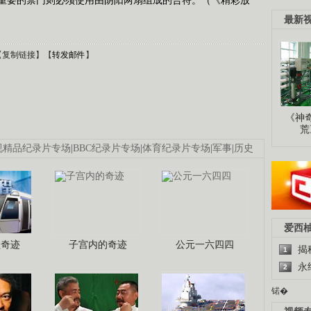
最新
【
复制链接
】【
转发邮件
】
《神
荒
视精品纪录片专场
|
BBC纪录片专场
|
体育纪录片专场
|
军事
|
历史
爱西
程奇迹
子宫内的奇迹
公元一六四四
揭
1
永
2
锘�