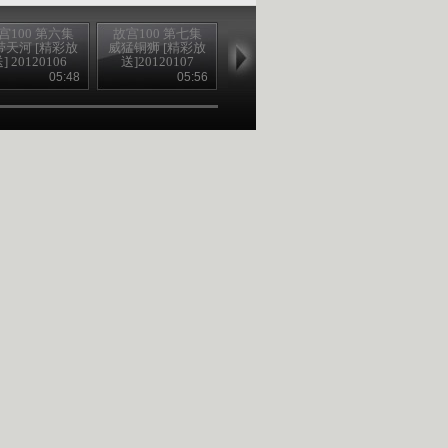
宫100 第六集
故宫100 第七集
故宫100 第八集
故宫100 第九
带天河 [精彩放
威猛铜狮 [精彩放
皇帝归宿 [精彩放
大地色彩 [精
] 20120106
送]20120107
送] 20120108
送] 2012010
05:48
05:56
05:48
05