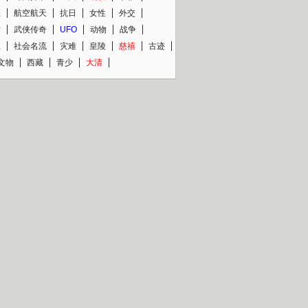
程
航空航天
抗日
女性
外交
术
武侠传奇
UFO
动物
战争
星
社会名流
灾难
皇陵
慈禧
古迹
文物
西藏
青少
大清
片热映专场
更多
BC纪录片专场
央视精品纪录片