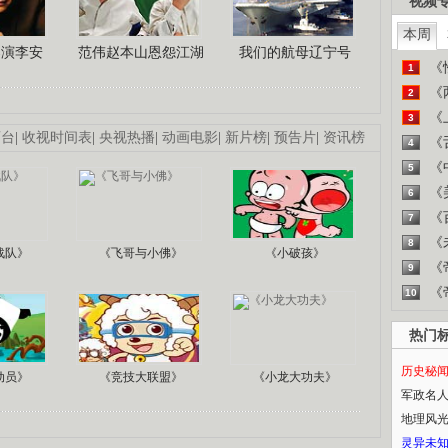
视频
本周
导演李安
范伟赵本山恩怨江湖
我们的航母辽宁号
《
1
《
2
《
3
画台
|
收视时间表
|
央视热播
|
动画电影
|
新片榜
|
预告片
|
资讯榜
《
4
《
5
《
6
《
7
《
8
战队》
《飞哥与小佛》
《小破孩》
《
9
《
10
热门
历史秘
动员》
《竞技大联盟》
《小龙大功夫》
军政名
地理风
灵异未