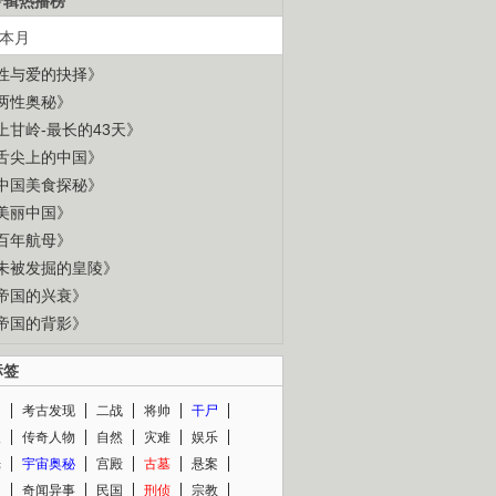
专辑热播榜
本月
性与爱的抉择》
两性奥秘》
上甘岭-最长的43天》
舌尖上的中国》
中国美食探秘》
美丽中国》
百年航母》
未被发掘的皇陵》
帝国的兴衰》
帝国的背影》
标签
闻
考古发现
二战
将帅
干尸
人
传奇人物
自然
灾难
娱乐
光
宇宙奥秘
宫殿
古墓
悬案
知
奇闻异事
民国
刑侦
宗教