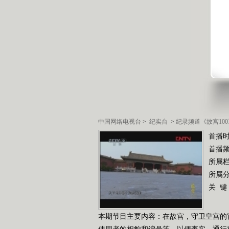
中国网络电视台
>
纪实台
>
纪录频道《故宫100
首播时
首播
所属
所属
关 键
本期节目主要内容：在故宫，守卫皇宫的
使用者的相貌和编号等，以便查实。通行