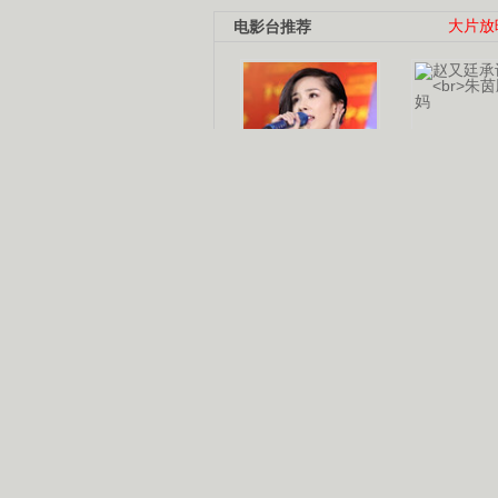
电影台推荐
大片放
杨幂多线发展
赵又廷承
演员变身歌手
朱茵顺
【大片】古天乐带伤狂奔
【热门】周冬雨李治廷携手催泪
【大片】《逆战》造型遭曝光
【明星】景甜过完生日想当妈妈
【将映】五月天集体跨界拍电影
电视剧推荐
电视剧台
|
热