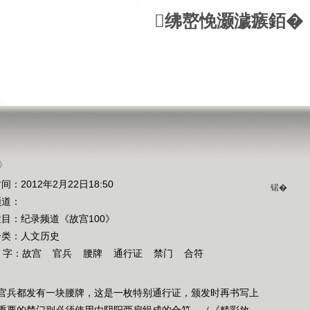
绋嶅悗灏濊瘯銆�
》
间：2012年2月22日18:50
锘�
频道：
栏目：
纪录频道《故宫100》
分类：人文历史
 字：
故宫
官兵
腰牌
通行证
禁门
合符
官兵都发有一块腰牌，这是一枚特别通行证，颁发时再书写上
重要的禁门则必须使用由阴阳两扇组成的合符。（《精彩放