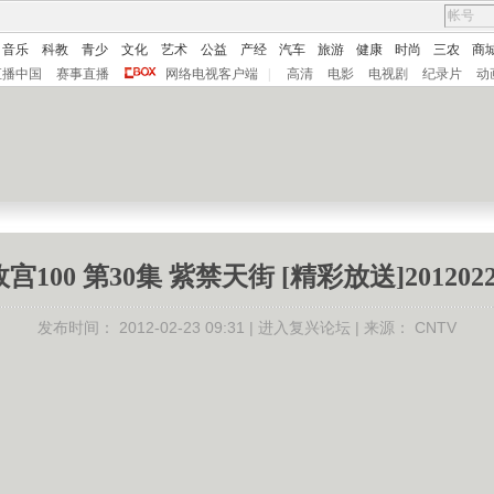
音乐
科教
青少
文化
艺术
公益
产经
汽车
旅游
健康
时尚
三农
商
直播中国
赛事直播
网络电视客户端
|
高清
电影
电视剧
纪录片
动
故宫100 第30集 紫禁天街 [精彩放送]2012022
发布时间：
2012-02-23 09:31 |
进入复兴论坛
| 来源：
CNTV