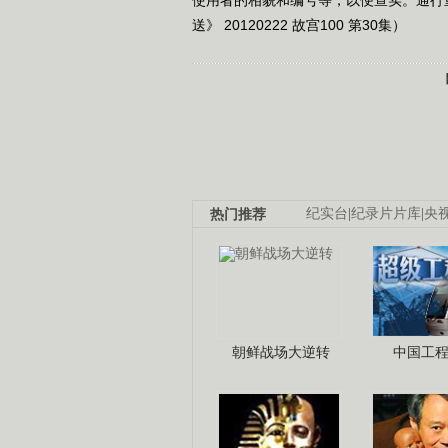
送》 20120222 故宫100 第30集）
热门推荐
纪实台
|
纪录片片库
|
央
朝鲜战场大逆转
中国工