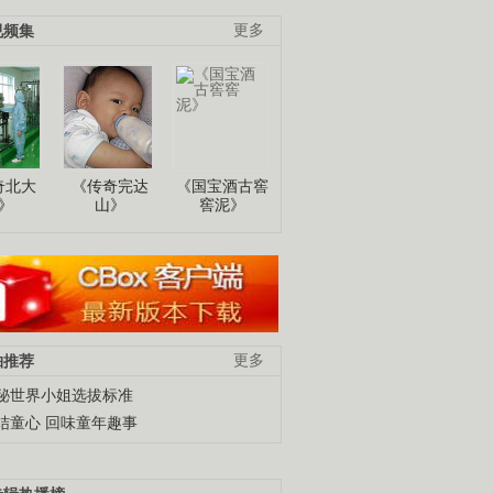
视频集
更多
奇北大
《传奇完达
《国宝酒古窖
》
山》
窖泥》
柚推荐
更多
秘世界小姐选拔标准
结童心 回味童年趣事