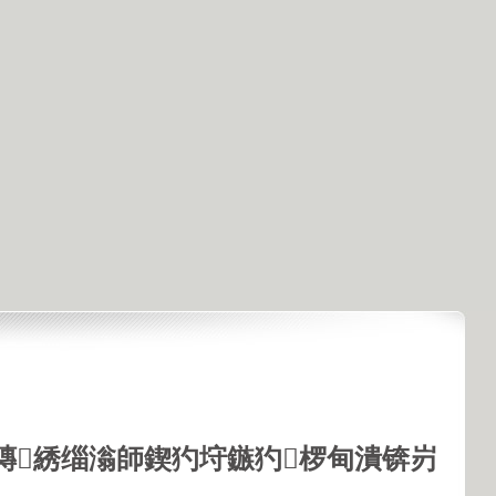
鏄綉缁滃師鍥犳垨鏃犳椤甸潰锛岃