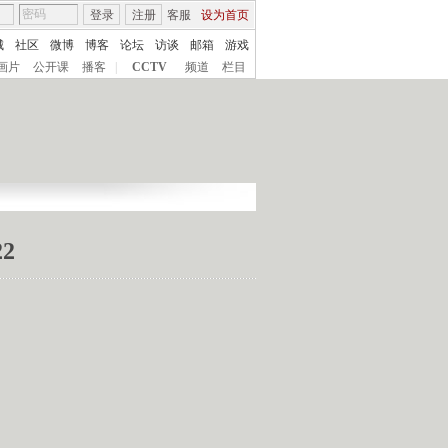
登录
注册
客服
设为首页
城
社区
微博
博客
论坛
访谈
邮箱
游戏
画片
公开课
播客
|
CCTV
频道
栏目
2