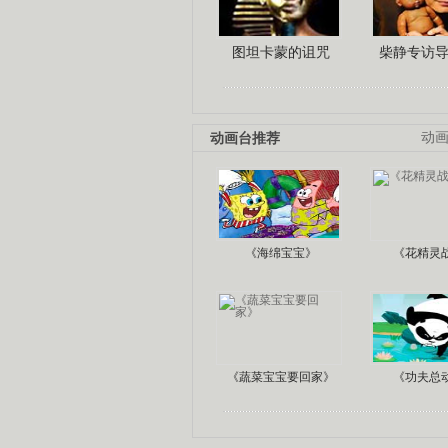
图坦卡蒙的诅咒
柴静专访
动画台推荐
动
《海绵宝宝》
《花精灵
《蔬菜宝宝要回家》
《功夫总