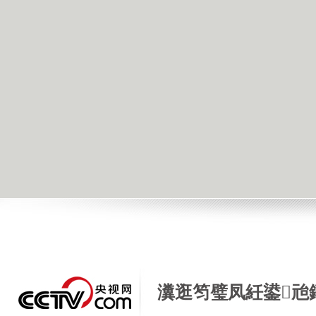
瀵逛笉璧凤紝鍙兘