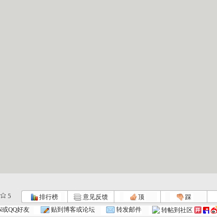
5
排行榜
意见反馈
顶
踩
N或QQ好友
贴到博客或论坛
转发邮件
转帖到社区