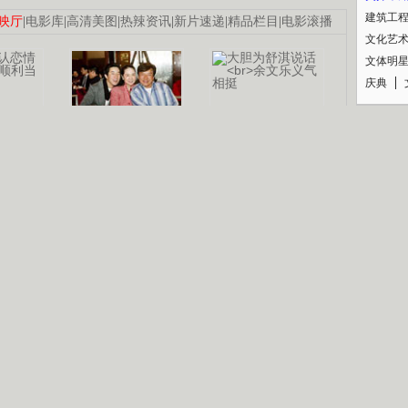
建筑工
映厅
|
电影库
|
高清美图
|
热辣资讯
|
新片速递
|
精品栏目
|
电影滚播
文化艺
文体明
庆典
纪录
认恋情
林凤娇为成龙
大胆为舒淇说话
利当妈
庆祝58岁生日
余文乐义气相挺
【明星】郑秀文备嫁衣等求婚
【热门】《香格里拉》全集在线看
【视频】张国强《王海涛今年41》
B
【热剧】《美人心计》在线观看
【热剧】姜文马苏《女人如花》全集
锘�
剧检索
|
热剧点播
|
电视剧库
|
趣味策划
|
CCTV-8官网
|
影视同期声