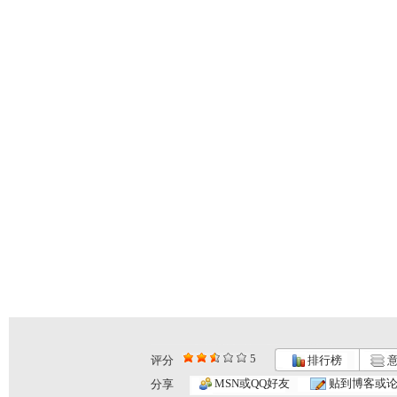
5
评分
排行榜
意
MSN或QQ好友
贴到博客或
分享