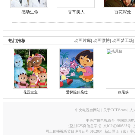
感动生命
香草美人
百花深处
热门推荐
动画片库
|
动画微博
|
动画梦工场
花园宝宝
爱探险的朵拉
燕尾侠
中央电视台网站
|
关于CCTV.com
|
人
中央广播电视总台 中国网络电
违法和不良信息举报
京ICP证060535号
网上传播视听节目许可证号 0102004
新出网证（京）字0