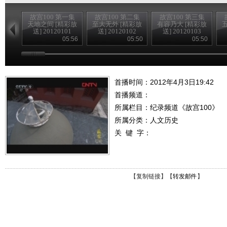
故宫100 第一集
故宫100 第二集
故宫100 第三集
天地之间 [精彩放
至大无外 [精彩放
有容乃大 [精彩放
送] 20120101
送] 20120102
送] 20120103
05:56
05:50
05:50
首播时间：2012年4月3日19:42
首播频道：
所属栏目：
纪录频道《故宫100》
所属分类：人文历史
关 键 字：
【
复制链接
】【
转发邮件
】