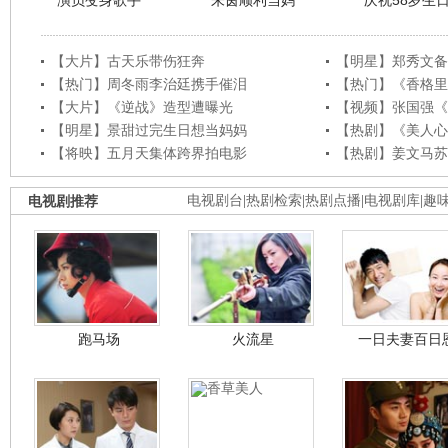
演员变身歌手
朱茵顺利当妈
庆祝58岁生
【大片】古天乐带伤狂奔
【明星】郑秀文备
【热门】周冬雨李治廷携手催泪
【热门】《香格里
【大片】《逆战》造型遭曝光
【视频】张国强《
【明星】景甜过完生日想当妈妈
【热剧】《美人心
【将映】五月天集体跨界拍电影
【热剧】姜文马苏
电视剧推荐
电视剧台
|
热剧检索
|
热剧点播
|
电视剧库
|
趣
跑马场
火流星
一日夫妻百日