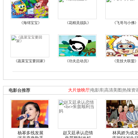
《海绵宝宝》
《花精灵战队》
《飞哥与小佛
《蔬菜宝宝要回家》
《功夫总动员》
《竞技大联盟
电影台推荐
大片放映厅
|
电影库
|
高清美图
|
热辣资
杨幂多线发展
赵又廷承认恋情
林凤娇为成