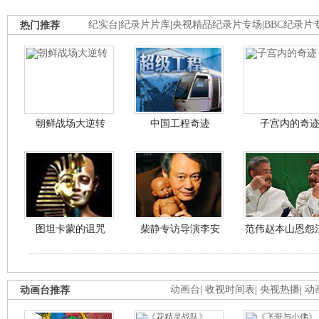
热门推荐
纪实台
|
纪录片片库
|
央视精品纪录片专场
|
BBC纪录片
朝鲜战场大逆转
中国工程奇迹
子宫内的奇
图坦卡蒙的诅咒
柴静专访导演李安
范伟赵本山恩怨
动画台推荐
动画台
|
收视时间表
|
央视热播
|
动