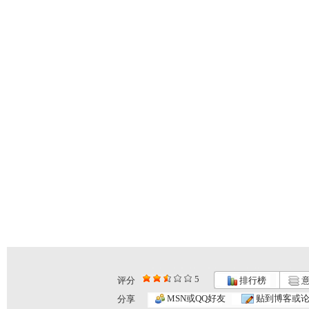
5
评分
排行榜
意
MSN或QQ好友
贴到博客或
分享