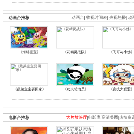
动画台推荐
动画台
|
收视时间表
|
央视热播
|
动
《海绵宝宝》
《花精灵战队》
《飞哥与小佛
《蔬菜宝宝要回家》
《功夫总动员》
《竞技大联盟
电影台推荐
大片放映厅
|
电影库
|
高清美图
|
热辣资