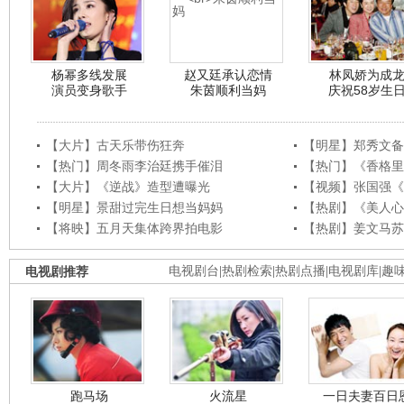
杨幂多线发展
赵又廷承认恋情
林凤娇为成
演员变身歌手
朱茵顺利当妈
庆祝58岁生
【大片】古天乐带伤狂奔
【明星】郑秀文备
【热门】周冬雨李治廷携手催泪
【热门】《香格里
【大片】《逆战》造型遭曝光
【视频】张国强《
【明星】景甜过完生日想当妈妈
【热剧】《美人心
【将映】五月天集体跨界拍电影
【热剧】姜文马苏
电视剧推荐
电视剧台
|
热剧检索
|
热剧点播
|
电视剧库
|
趣
跑马场
火流星
一日夫妻百日