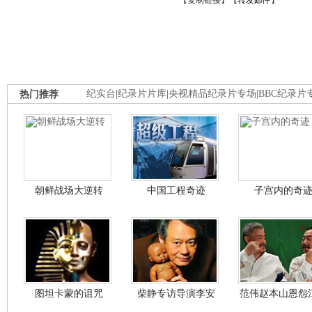
【
复制链接
】【
转发邮件
】
热门推荐
纪实台
|
纪录片片库
|
央视精品纪录片专场
|
BBC纪录片
朝鲜战场大逆转
中国工程奇迹
子宫内的奇
图坦卡蒙的诅咒
柴静专访导演李安
范伟赵本山恩怨