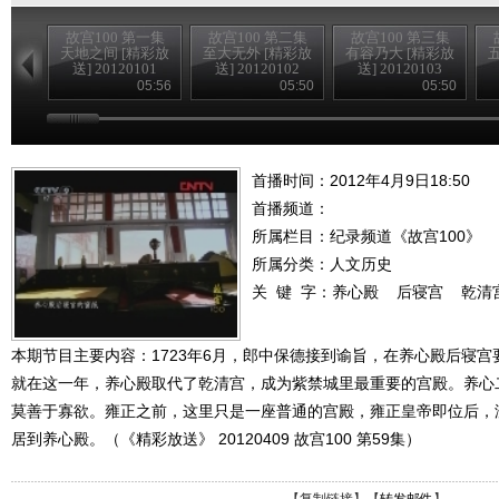
故宫100 第一集
故宫100 第二集
故宫100 第三集
天地之间 [精彩放
至大无外 [精彩放
有容乃大 [精彩放
送] 20120101
送] 20120102
送] 20120103
05:56
05:50
05:50
首播时间：2012年4月9日18:50
首播频道：
所属栏目：
纪录频道《故宫100》
所属分类：人文历史
关 键 字：
养心殿
后寝宫
乾清
本期节目主要内容：1723年6月，郎中保德接到谕旨，在养心殿后寝
就在这一年，养心殿取代了乾清宫，成为紫禁城里最重要的宫殿。养心
莫善于寡欲。雍正之前，这里只是一座普通的宫殿，雍正皇帝即位后，
居到养心殿。（《精彩放送》 20120409 故宫100 第59集）