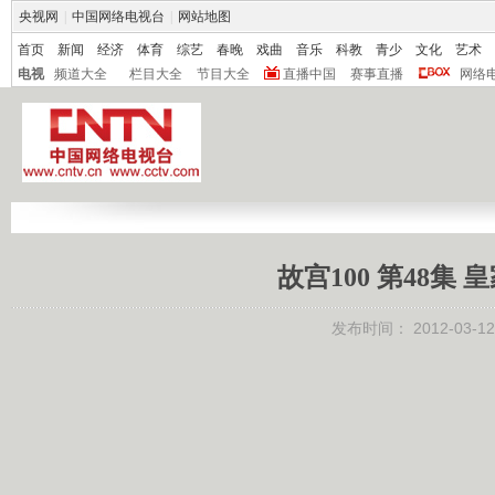
央视网
|
中国网络电视台
|
网站地图
首页
新闻
经济
体育
综艺
春晚
戏曲
音乐
科教
青少
文化
艺术
电视
频道大全
栏目大全
节目大全
直播中国
赛事直播
网络
故宫100 第48集 皇
发布时间：
2012-03-12