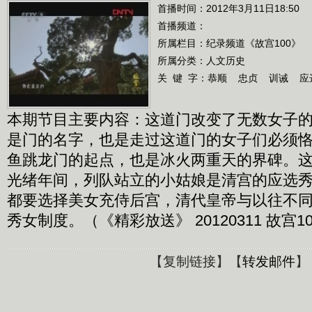
首播时间：2012年3月11日18:50
首播频道：
所属栏目：
纪录频道《故宫100》
所属分类：人文历史
关 键 字：
恭顺
忠贞
训诫
应
本期节目主要内容：这道门改变了无数女子
是门的名字，也是走过这道门的女子们必须
鱼跳龙门的起点，也是冰火两重天的界碑。
光绪年间，列队站立的小姑娘是清宫的应选
都要选择美女充侍后宫，清代皇帝与以往不
秀女制度。（《精彩放送》 20120311 故宫10
【
复制链接
】【
转发邮件
】