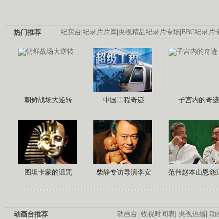
热门推荐
纪实台
|
纪录片片库
|
央视精品纪录片专场
|
BBC纪录片
朝鲜战场大逆转
中国工程奇迹
子宫内的奇
图坦卡蒙的诅咒
柴静专访导演李安
范伟赵本山恩怨
动画台推荐
动画台
|
收视时间表
|
央视热播
|
动