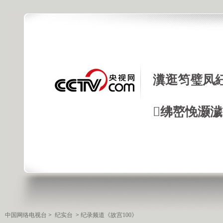
瀵逛笉璧凤
绋嶅悗灏
中国网络电视台
>
纪实台
>
纪录频道《故宫100》