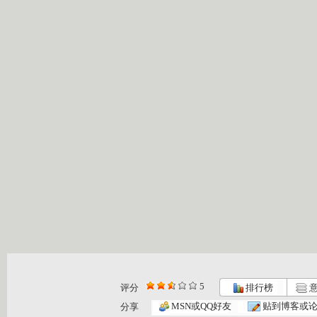
5
评分
排行榜
意
MSN或QQ好友
贴到博客或
分享