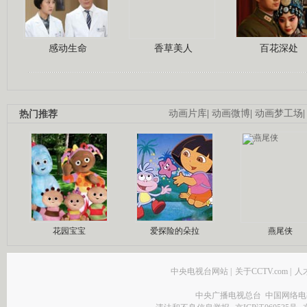
感动生命
香草美人
百花深处
热门推荐
动画片库
|
动画微博
|
动画梦工场
花园宝宝
爱探险的朵拉
燕尾侠
中央电视台网站
|
关于CCTV.com
|
人
中央广播电视总台 中国网络电