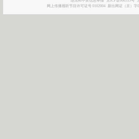
违法和不良信息举报
京ICP证060535号
网上传播视听节目许可证号 0102004
新出网证（京）字0