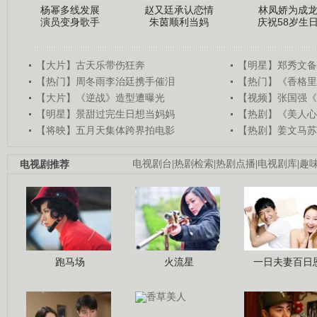
杨幂多线发展
赵又廷承认恋情
林凤娇为成
演员变身歌手
朱茵顺利当妈
庆祝58岁生
【大片】古天乐带伤狂奔
【明星】郑秀文备
【热门】周冬雨李治廷携手催泪
【热门】《香格里
【大片】《逆战》造型遭曝光
【视频】张国强《
【明星】景甜过完生日想当妈妈
【热剧】《美人心
【将映】五月天集体跨界拍电影
【热剧】姜文马苏
电视剧推荐
电视剧台
|
热剧检索
|
热剧点播
|
电视剧库
|
趣
跑马场
火流星
一日夫妻百日