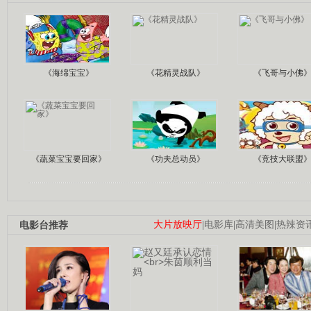
《海绵宝宝》
《花精灵战队》
《飞哥与小佛
《蔬菜宝宝要回家》
《功夫总动员》
《竞技大联盟
电影台推荐
大片放映厅
|
电影库
|
高清美图
|
热辣资