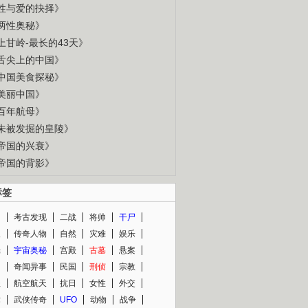
性与爱的抉择》
两性奥秘》
上甘岭-最长的43天》
舌尖上的中国》
中国美食探秘》
美丽中国》
百年航母》
未被发掘的皇陵》
帝国的兴衰》
帝国的背影》
标签
闻
考古发现
二战
将帅
干尸
人
传奇人物
自然
灾难
娱乐
光
宇宙奥秘
宫殿
古墓
悬案
知
奇闻异事
民国
刑侦
宗教
程
航空航天
抗日
女性
外交
术
武侠传奇
UFO
动物
战争