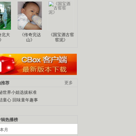
奇北大
《传奇完达
《国宝酒古窖
》
山》
窖泥》
柚推荐
更多
秘世界小姐选拔标准
结童心 回味童年趣事
专辑热播榜
本月