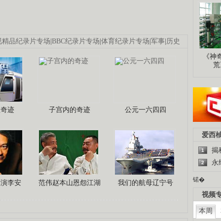
视精品纪录片专场
|
BBC纪录片专场
|
体育纪录片专场
|
军事
|
历史
《神
荒
程奇迹
子宫内的奇迹
公元一六四四
爱西
揭
1
永
2
锘�
导演李安
范伟赵本山恩怨江湖
我们的航母辽宁号
视频
本周