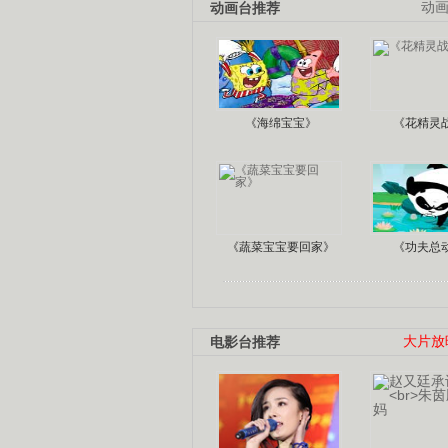
动画台推荐
动
《海绵宝宝》
《花精灵
《蔬菜宝宝要回家》
《功夫总
电影台推荐
大片放