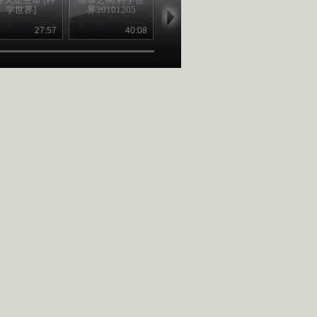
学世界]
界20101205
界20101128
世界2010112
27:57
40:08
40:07
39