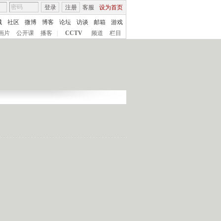
登录
注册
客服
设为首页
城
社区
微博
博客
论坛
访谈
邮箱
游戏
画片
公开课
播客
|
CCTV
频道
栏目