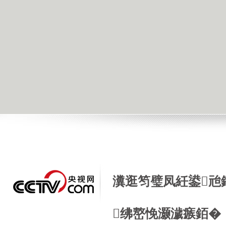
瀵逛笉璧凤紝鍙兘
绋嶅悗灏濊瘯銆�