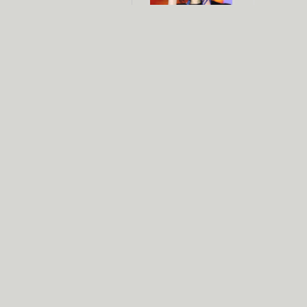
杨幂多线发展
赵又廷承
演员变身歌手
朱茵顺
【大片】古天乐带伤狂奔
【热门】周冬雨李治廷携手催泪
【大片】《逆战》造型遭曝光
【明星】景甜过完生日想当妈妈
【将映】五月天集体跨界拍电影
电视剧推荐
电视剧台
|
热
跑马场
火流