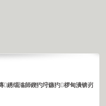
鏄綉缁滃師鍥犳垨鏃犳椤甸潰锛岃