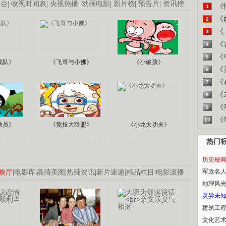
画台
|
收视时间表
|
央视热播
|
动画电影
|
新片榜
|
预告片
|
资讯榜
《
1
《
2
《
3
《
4
《
5
战队》
《飞哥与小佛》
《小破孩》
《
6
《
7
《
8
《
9
《
10
动员》
《竞技大联盟》
《小龙大功夫》
热门
历史秘
军政名
映厅
|
电影库
|
高清美图
|
热辣资讯
|
新片速递
|
精品栏目
|
电影滚播
地理风
灵异未
建筑工
文化艺