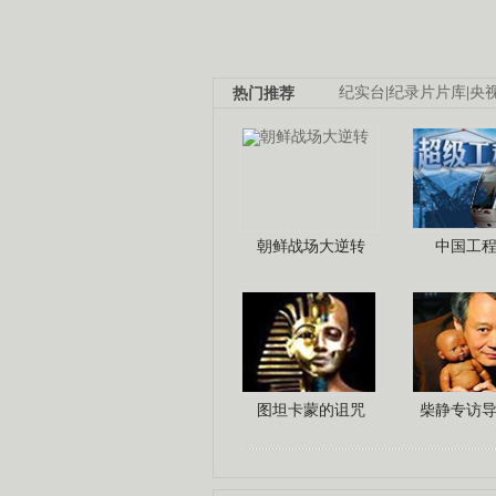
热门推荐
纪实台
|
纪录片片库
|
央
朝鲜战场大逆转
中国工
图坦卡蒙的诅咒
柴静专访