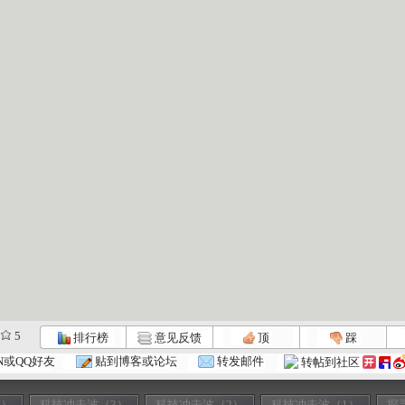
5
排行榜
意见反馈
顶
踩
N或QQ好友
贴到博客或论坛
转发邮件
转帖到社区
4）
科技冲击波（3）
科技冲击波（2）
科技冲击波（1）
探