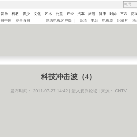
音乐
科教
青少
文化
艺术
公益
产经
汽车
旅游
健康
时尚
三农
商
直播中国
赛事直播
网络电视客户端
|
高清
电影
电视剧
纪录片
动
科技冲击波（4）
发布时间：
2011-07-27 14:42 |
进入复兴论坛
| 来源：
CNTV