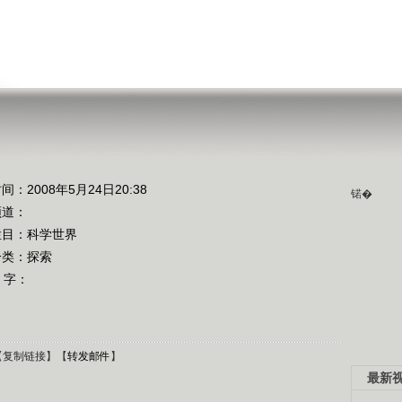
间：2008年5月24日20:38
锘�
频道：
栏目：
科学世界
分类：探索
 字：
【
复制链接
】【
转发邮件
】
最新