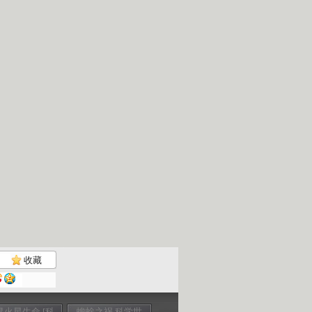
收藏
寻火星生命 [科
蟾蜍之祸 科学世
狮群探秘 科学世
象群的秘密 