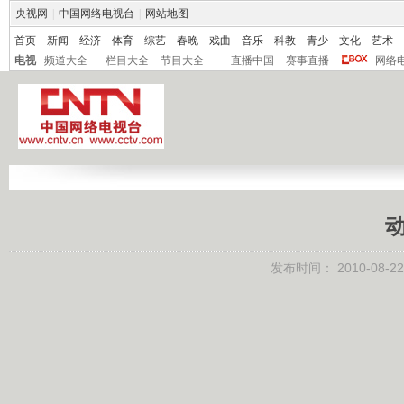
央视网
|
中国网络电视台
|
网站地图
首页
新闻
经济
体育
综艺
春晚
戏曲
音乐
科教
青少
文化
艺术
电视
频道大全
栏目大全
节目大全
直播中国
赛事直播
网络
动
发布时间：
2010-08-22