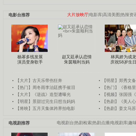
电影台推荐
大片放映厅
|
电影库
|
高清美图
|
热辣资
杨幂多线发展
赵又廷承认恋情
林凤娇为成
演员变身歌手
朱茵顺利当妈
庆祝58岁生
【大片】古天乐带伤狂奔
【明星】郑秀文备
【热门】周冬雨李治廷携手催泪
【热门】《香格里
【大片】《逆战》造型遭曝光
【视频】张国强《
【明星】景甜过完生日想当妈妈
【热剧】《美人心
【将映】五月天集体跨界拍电影
【热剧】姜文马苏
电视剧推荐
电视剧台
|
热剧检索
|
热剧点播
|
电视剧库
|
趣