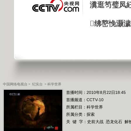
瀵逛笉璧凤
绋嶅悗灏
中国网络电视台
>
纪实台
>
科学世界
首播时间：2010年8月22日18:45
首播频道：
CCTV-10
所属栏目：
科学世界
所属分类：探索
关 键 字：
史前大战
恐龙化石
解