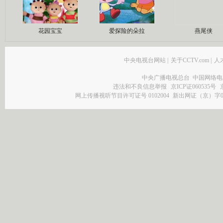
花园宝宝
爱探险的朵拉
燕尾侠
中央电视台网站
|
关于CCTV.com
|
人
中央广播电视总台 中国网络电
违法和不良信息举报
京ICP证060535号
网上传播视听节目许可证号 0102004
新出网证（京）字0