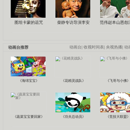
图坦卡蒙的诅咒
柴静专访导演李安
范伟赵本山恩怨
动画台推荐
动画台
|
收视时间表
|
央视热播
|
动
《海绵宝宝》
《花精灵战队》
《飞哥与小佛
《蔬菜宝宝要回家》
《功夫总动员》
《竞技大联盟