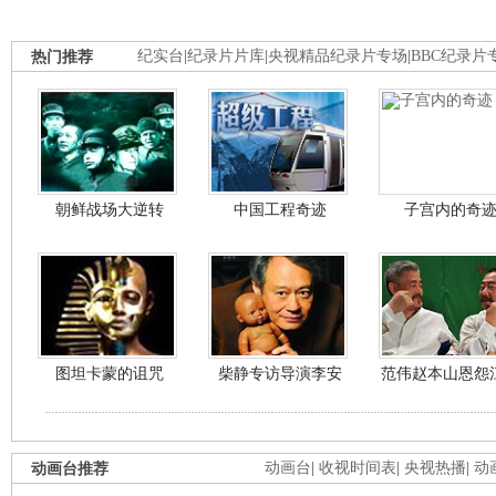
热门推荐
纪实台
|
纪录片片库
|
央视精品纪录片专场
|
BBC纪录片
朝鲜战场大逆转
中国工程奇迹
子宫内的奇
图坦卡蒙的诅咒
柴静专访导演李安
范伟赵本山恩怨
动画台推荐
动画台
|
收视时间表
|
央视热播
|
动