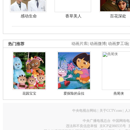
感动生命
香草美人
百花深处
热门推荐
动画片库
|
动画微博
|
动画梦工场
花园宝宝
爱探险的朵拉
燕尾侠
中央电视台网站
|
关于CCTV.com
|
人
中央广播电视总台 中国网络电
违法和不良信息举报
京ICP证060535号