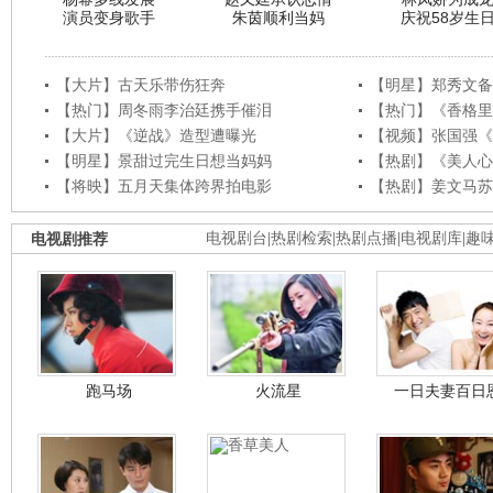
演员变身歌手
朱茵顺利当妈
庆祝58岁生
【大片】古天乐带伤狂奔
【明星】郑秀文备
【热门】周冬雨李治廷携手催泪
【热门】《香格里
【大片】《逆战》造型遭曝光
【视频】张国强《
【明星】景甜过完生日想当妈妈
【热剧】《美人心
【将映】五月天集体跨界拍电影
【热剧】姜文马苏
电视剧推荐
电视剧台
|
热剧检索
|
热剧点播
|
电视剧库
|
趣
跑马场
火流星
一日夫妻百日