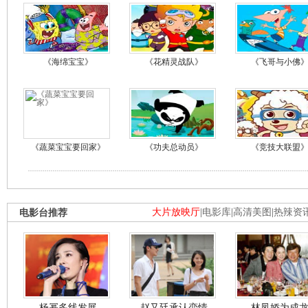
《海绵宝宝》
《花精灵战队》
《飞哥与小佛
《蔬菜宝宝要回家》
《功夫总动员》
《竞技大联盟
电影台推荐
大片放映厅
|
电影库
|
高清美图
|
热辣资
杨幂多线发展
赵又廷承认恋情
林凤娇为成