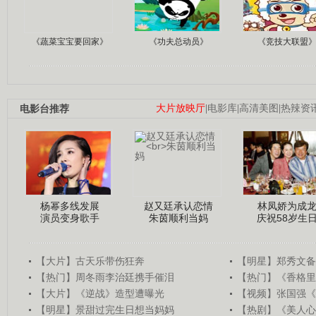
《蔬菜宝宝要回家》
《功夫总动员》
《竞技大联盟
电影台推荐
大片放映厅
|
电影库
|
高清美图
|
热辣资
杨幂多线发展
赵又廷承认恋情
林凤娇为成
演员变身歌手
朱茵顺利当妈
庆祝58岁生
【大片】古天乐带伤狂奔
【明星】郑秀文备
【热门】周冬雨李治廷携手催泪
【热门】《香格里
【大片】《逆战》造型遭曝光
【视频】张国强《
【明星】景甜过完生日想当妈妈
【热剧】《美人心