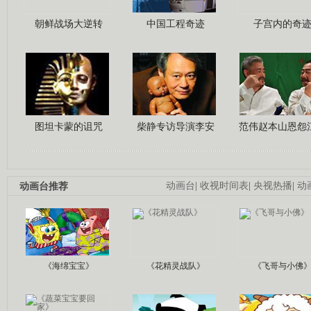
朝鲜战场大逆转
中国工程奇迹
子宫内的奇
图坦卡蒙的诅咒
柴静专访导演李安
范伟赵本山恩怨
动画台推荐
动画台
|
收视时间表
|
央视热播
|
动
《海绵宝宝》
《花精灵战队》
《飞哥与小佛