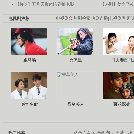
【将映】五月天集体跨界拍电影
【热剧】姜文马苏
电视剧推荐
电视剧台
|
热剧检索
|
热剧点播
|
电视剧库
|
趣
跑马场
火流星
一日夫妻百日
感动生命
香草美人
百花深处
热门推荐
动画片库
|
动画微博
|
动画梦工场