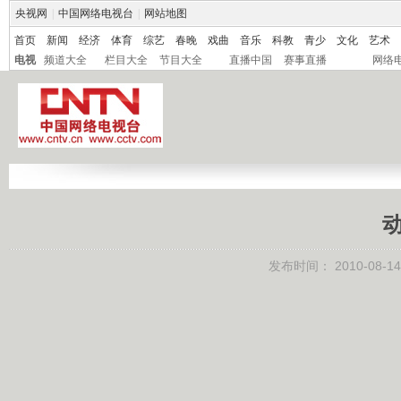
央视网
|
中国网络电视台
|
网站地图
首页
新闻
经济
体育
综艺
春晚
戏曲
音乐
科教
青少
文化
艺术
电视
频道大全
栏目大全
节目大全
直播中国
赛事直播
网络
动
发布时间：
2010-08-14