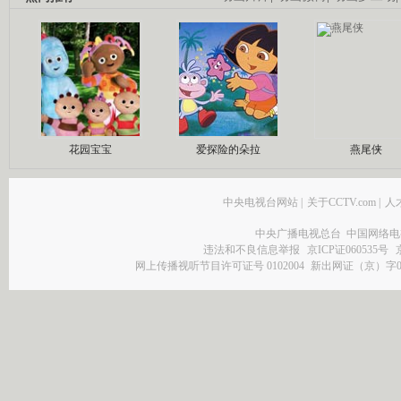
花园宝宝
爱探险的朵拉
燕尾侠
中央电视台网站
|
关于CCTV.com
|
人
中央广播电视总台 中国网络电
违法和不良信息举报
京ICP证060535号
网上传播视听节目许可证号 0102004
新出网证（京）字0