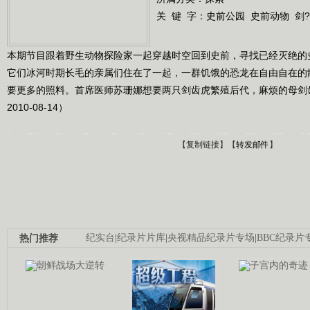
关 键 字：
史前公园
史前动物
剑
本期节目跟着野生动物探险家一起穿越时空回到史前，寻找已经灭绝的
它们冰河时期长毛的亲属们住在了一起，一群饥饿的恐龙在自由自在的
要更多的照料。首席医师苏珊娜想要两只剑齿虎繁殖后代，麻烦的母剑
2010-08-14）
【
复制链接
】【
转发邮件
】
热门推荐
纪实台
|
纪录片片库
|
央视精品纪录片专场
|
BBC纪录片