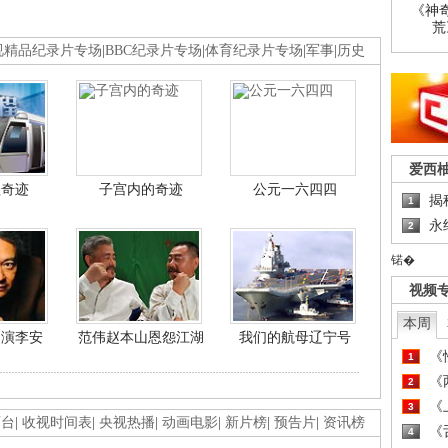
《神
荒
视精品纪录片专场
|
BBC纪录片专场
|
体育纪录片专场
|
军事
|
历史
爱西
程奇迹
子宫内的奇迹
公元一六四四
揭
1
永
2
锘�
视频
本周
导演李安
范伟赵本山恩怨江湖
我们的航母辽宁号
《
1
《
2
《
3
画台
|
收视时间表
|
央视热播
|
动画电影
|
新片榜
|
预告片
|
资讯榜
《
4