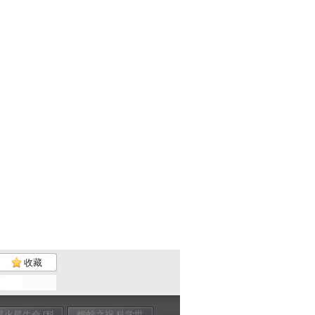
收藏
寻火星生命 [科
蟾蜍之祸 科学世
狮群探秘 科学世
象群的秘密 