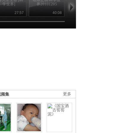
学世界]
界20101205
界20101128
世界2010112
27:57
40:08
40:07
39
视频集
更多