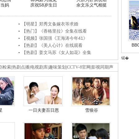
利当妈
庆祝58岁生日
余文乐义气相挺
【明星】郑秀文备嫁衣等求婚
【热门】《香格里拉》全集在线看
【视频】张国强《王海涛今年41》
B
【热剧】《美人心计》在线观看
【热剧】姜文马苏《女人如花》全集
锘�
剧检索
|
热剧点播
|
电视剧库
|
趣味策划
|
CCTV-8官网
|
影视同期声
星
一日夫妻百日恩
雪狼谷