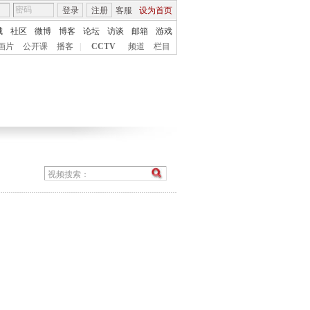
登录
注册
客服
设为首页
城
社区
微博
博客
论坛
访谈
邮箱
游戏
画片
公开课
播客
|
CCTV
频道
栏目