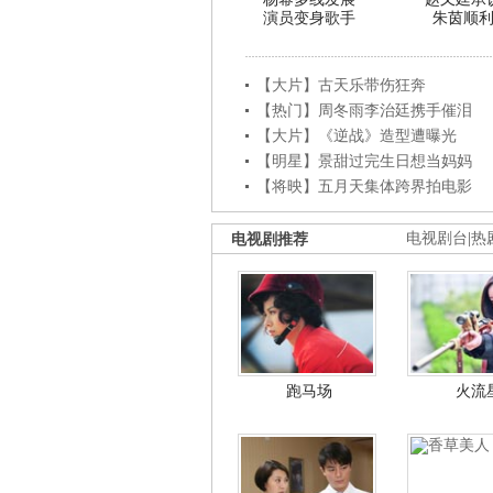
演员变身歌手
朱茵顺
【大片】古天乐带伤狂奔
【热门】周冬雨李治廷携手催泪
【大片】《逆战》造型遭曝光
【明星】景甜过完生日想当妈妈
【将映】五月天集体跨界拍电影
电视剧推荐
电视剧台
|
热
跑马场
火流