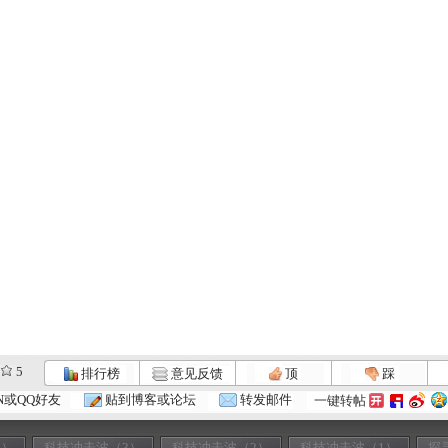
5
排行榜
意见反馈
顶
踩
N或QQ好友
贴到博客或论坛
转发邮件
一键转帖
4）
科技冲击波（3）
科技冲击波（2）
科技冲击波（1）
探