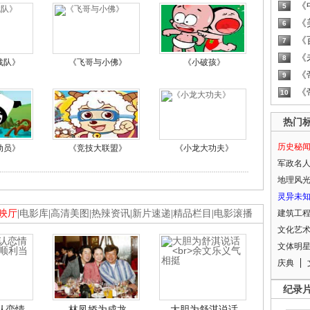
《
5
《
6
《
7
《
8
战队》
《飞哥与小佛》
《小破孩》
《
9
《
10
热门
历史秘
动员》
《竞技大联盟》
《小龙大功夫》
军政名
地理风
灵异未
映厅
|
电影库
|
高清美图
|
热辣资讯
|
新片速递
|
精品栏目
|
电影滚播
建筑工
文化艺
文体明
庆典
纪录
认恋情
林凤娇为成龙
大胆为舒淇说话