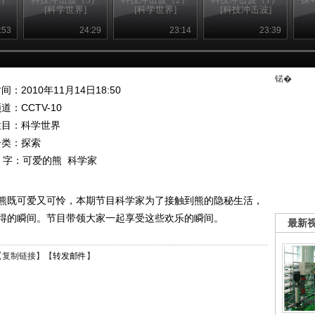
[科学世界]
[科学世界]
[科技冲击波]
:53
24:29
23:14
23:39
锘�
间：2010年11月14日18:50
频道：
CCTV-10
栏目：
科学世界
分类：探索
 字：
可爱的熊
科学家
熊既可爱又可怜，本期节目科学家为了接触到熊的隐秘生活，
得的瞬间。节目带领大家一起享受这些欢乐的瞬间。
最新
【
复制链接
】【
转发邮件
】