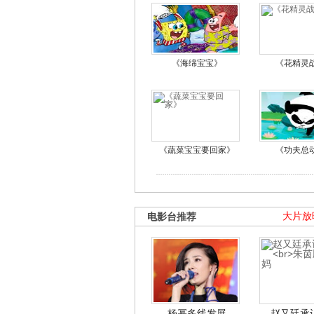
《海绵宝宝》
《花精灵
《蔬菜宝宝要回家》
《功夫总
电影台推荐
大片放
杨幂多线发展
赵又廷承