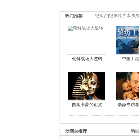
热门推荐
纪实台
|
纪录片片库
|
央
朝鲜战场大逆转
中国工
图坦卡蒙的诅咒
柴静专访
动画台推荐
动