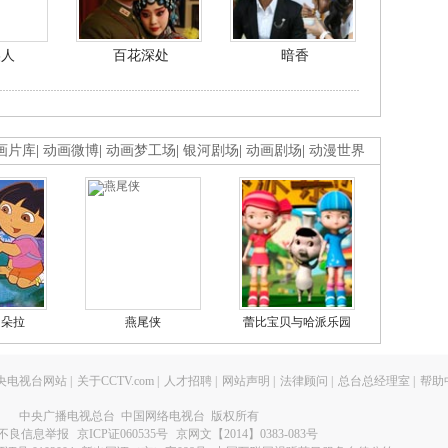
美人
百花深处
暗香
画片库
|
动画微博
|
动画梦工场
|
银河剧场
|
动画剧场
|
动漫世界
的朵拉
燕尾侠
蕾比宝贝与哈派乐园
央电视台网站
|
关于CCTV.com
|
人才招聘
|
网站声明
|
法律顾问
|
总台总经理室
|
帮助
中央广播电视总台 中国网络电视台 版权所有
不良信息举报
京ICP证060535号
京网文【2014】0383-083号