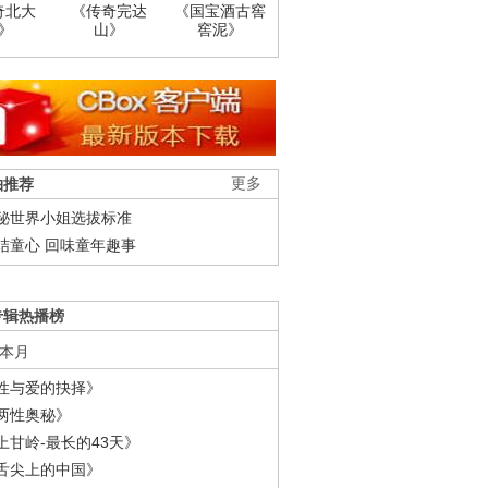
奇北大
《传奇完达
《国宝酒古窖
》
山》
窖泥》
柚推荐
更多
秘世界小姐选拔标准
结童心 回味童年趣事
专辑热播榜
本月
性与爱的抉择》
两性奥秘》
上甘岭-最长的43天》
舌尖上的中国》