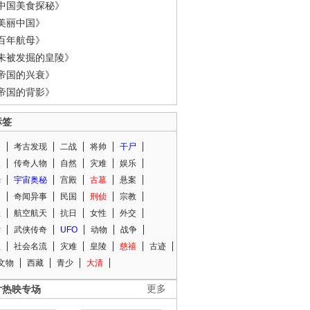
中国美食探秘》
美丽中国》
百年航母》
未被发掘的皇陵》
帝国的兴衰》
帝国的背影》
标签
闻
考古发现
二战
将帅
干尸
人
传奇人物
自然
灾难
娱乐
光
宇宙奥秘
宫殿
古墓
悬案
知
奇闻异事
民国
刑侦
宗教
程
航空航天
抗日
女性
外交
术
武侠传奇
UFO
动物
战争
星
社会名流
灾难
皇陵
慈禧
古迹
文物
西藏
青少
大清
片热映专场
更多