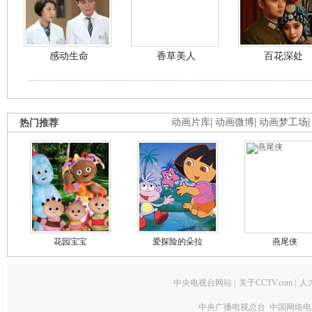
感动生命
香草美人
百花深处
热门推荐
动画片库
|
动画微博
|
动画梦工场
花园宝宝
爱探险的朵拉
燕尾侠
中央电视台网站
|
关于CCTV.com
|
人
中央广播电视总台 中国网络电