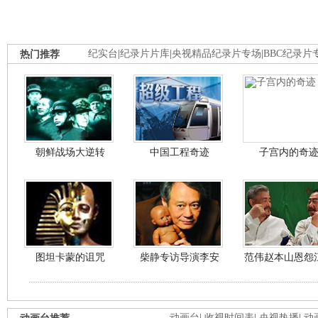
热门推荐
纪实台
|
纪录片片库
|
央视精品纪录片专场
|
BBC纪录片
朝鲜战场大逆转
中国工程奇迹
子宫内的奇
图坦卡蒙的诅咒
柴静专访导演李安
范伟赵本山恩怨
动画台
|
收视时间表
|
央视热播
|
动