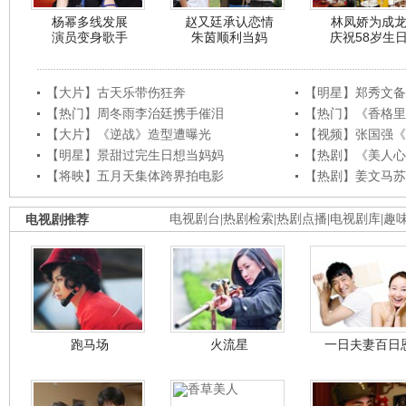
杨幂多线发展
赵又廷承认恋情
林凤娇为成
演员变身歌手
朱茵顺利当妈
庆祝58岁生
【大片】古天乐带伤狂奔
【明星】郑秀文备
【热门】周冬雨李治廷携手催泪
【热门】《香格里
【大片】《逆战》造型遭曝光
【视频】张国强《
【明星】景甜过完生日想当妈妈
【热剧】《美人心
【将映】五月天集体跨界拍电影
【热剧】姜文马苏
电视剧推荐
电视剧台
|
热剧检索
|
热剧点播
|
电视剧库
|
趣
跑马场
火流星
一日夫妻百日