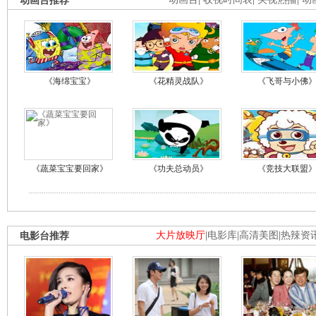
动画台推荐
《海绵宝宝》
《花精灵战队》
《飞哥与小佛
《蔬菜宝宝要回家》
《功夫总动员》
《竞技大联盟
电影台推荐
大片放映厅
|
电影库
|
高清美图
|
热辣资