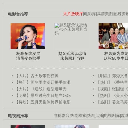
电影台推荐
大片放映厅
|
电影库
|
高清美图
|
热辣资
杨幂多线发展
赵又廷承认恋情
林凤娇为成
演员变身歌手
朱茵顺利当妈
庆祝58岁生
【大片】古天乐带伤狂奔
【明星】郑秀文备
【热门】周冬雨李治廷携手催泪
【热门】《香格里
【大片】《逆战》造型遭曝光
【视频】张国强《
【明星】景甜过完生日想当妈妈
【热剧】《美人心
【将映】五月天集体跨界拍电影
【热剧】姜文马苏
电视剧推荐
电视剧台
|
热剧检索
|
热剧点播
|
电视剧库
|
趣