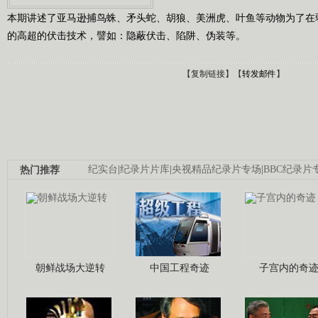
本期讲述了亚马逊捕鸟蛛、矛头蛇、胡狼、美洲虎、叶鱼等动物为了在
的高超的伏击技术，譬如：隐蔽伏击、陷阱、伪装等。
【
复制链接
】【
转发邮件
】
热门推荐
纪实台
|
纪录片片库
|
央视精品纪录片专场
|
BBC纪录片
朝鲜战场大逆转
中国工程奇迹
子宫内的奇