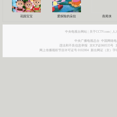
花园宝宝
爱探险的朵拉
燕尾侠
中央电视台网站
|
关于CCTV.com
|
人
中央广播电视总台 中国网络电
违法和不良信息举报
京ICP证060535号
网上传播视听节目许可证号 0102004
新出网证（京）字0