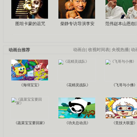
图坦卡蒙的诅咒
柴静专访导演李安
范伟赵本山恩怨
动画台推荐
动画台
|
收视时间表
|
央视热播
|
动
《海绵宝宝》
《花精灵战队》
《飞哥与小佛
《蔬菜宝宝要回家》
《功夫总动员》
《竞技大联盟