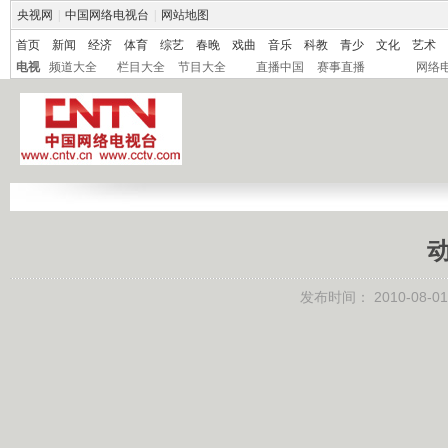
央视网
|
中国网络电视台
|
网站地图
首页
新闻
经济
体育
综艺
春晚
戏曲
音乐
科教
青少
文化
艺术
电视
频道大全
栏目大全
节目大全
直播中国
赛事直播
网络
动
发布时间：
2010-08-01