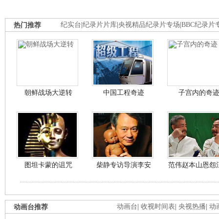
热门推荐
纪实台
|
纪录片片库
|
央视精品纪录片专场
|
BBC纪录片
朝鲜战场大逆转
中国工程奇迹
子宫内的奇
图坦卡蒙的诅咒
柴静专访导演李安
范伟赵本山恩怨
动画台推荐
动画台
|
收视时间表
|
央视热播
|
动