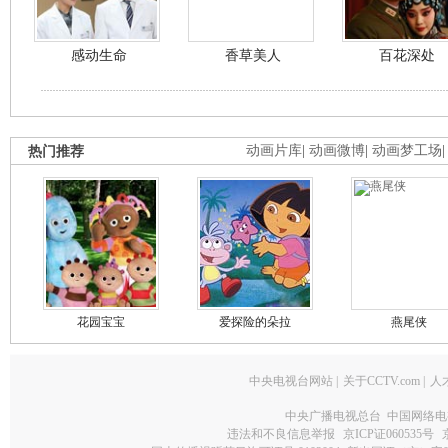
感动生命
香草美人
百花深处
热门推荐
动画片库
|
动画微博
|
动画梦工场
花园宝宝
爱探险的朵拉
燕尾侠
中央电视台网站
|
关于CCTV.com
|
人
中央广播电视总台 中国网络电
违法和不良信息举报
京ICP证060535号