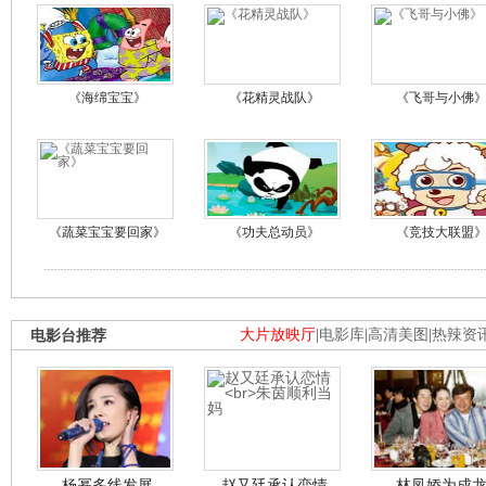
《海绵宝宝》
《花精灵战队》
《飞哥与小佛
《蔬菜宝宝要回家》
《功夫总动员》
《竞技大联盟
电影台推荐
大片放映厅
|
电影库
|
高清美图
|
热辣资
杨幂多线发展
赵又廷承认恋情
林凤娇为成