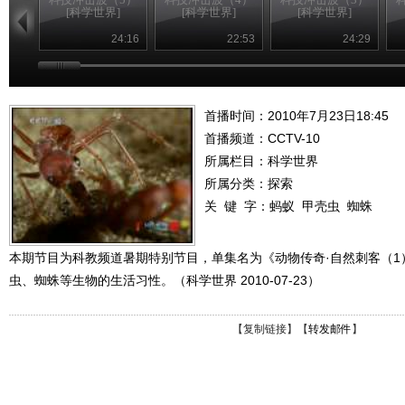
[科学世界]
[科学世界]
[科学世界]
24:16
22:53
24:29
首播时间：2010年7月23日18:45
首播频道：
CCTV-10
所属栏目：
科学世界
所属分类：探索
关 键 字：
蚂蚁
甲壳虫
蜘蛛
本期节目为科教频道暑期特别节目，单集名为《动物传奇·自然刺客（1
虫、蜘蛛等生物的生活习性。（科学世界 2010-07-23）
【
复制链接
】【
转发邮件
】