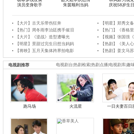
演员变身歌手
朱茵顺利当妈
庆祝58岁生
【大片】古天乐带伤狂奔
【明星】郑秀文备
【热门】周冬雨李治廷携手催泪
【热门】《香格里
【大片】《逆战》造型遭曝光
【视频】张国强《
【明星】景甜过完生日想当妈妈
【热剧】《美人心
【将映】五月天集体跨界拍电影
【热剧】姜文马苏
电视剧推荐
电视剧台
|
热剧检索
|
热剧点播
|
电视剧库
|
趣
跑马场
火流星
一日夫妻百日