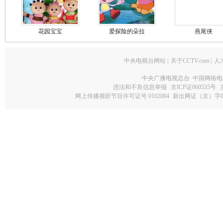
花园宝宝
爱探险的朵拉
燕尾侠
中央电视台网站
|
关于CCTV.com
|
人
中央广播电视总台 中国网络电
违法和不良信息举报
京ICP证060535号
网上传播视听节目许可证号 0102004
新出网证（京）字0