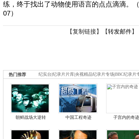
练，终于找出了动物使用语言的点点滴滴。（科学世
07）
【
复制链接
】【
转发邮件
】
热门推荐
纪实台
|
纪录片片库
|
央视精品纪录片专场
|
BBC纪录片
朝鲜战场大逆转
中国工程奇迹
子宫内的奇