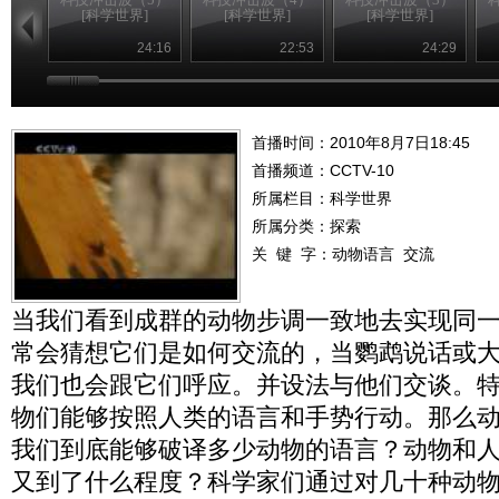
[科学世界]
[科学世界]
[科学世界]
24:16
22:53
24:29
首播时间：2010年8月7日18:45
首播频道：
CCTV-10
所属栏目：
科学世界
所属分类：探索
关 键 字：
动物语言
交流
当我们看到成群的动物步调一致地去实现同
常会猜想它们是如何交流的，当鹦鹉说话或
我们也会跟它们呼应。并设法与他们交谈。
物们能够按照人类的语言和手势行动。那么
我们到底能够破译多少动物的语言？动物和
又到了什么程度？科学家们通过对几十种动