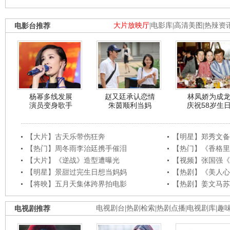
电影台推荐
大片放映厅
|
电影库
|
高清美图
|
热辣资
杨幂多线发展
赵又廷承认恋情
林凤娇为成
演员变身歌手
朱茵顺利当妈
庆祝58岁生
【大片】古天乐带伤狂奔
【明星】郑秀文备
【热门】周冬雨李治廷携手催泪
【热门】《香格里
【大片】《逆战》造型遭曝光
【视频】张国强《
【明星】景甜过完生日想当妈妈
【热剧】《美人心
【将映】五月天集体跨界拍电影
【热剧】姜文马苏
电视剧推荐
电视剧台
|
热剧检索
|
热剧点播
|
电视剧库
|
趣