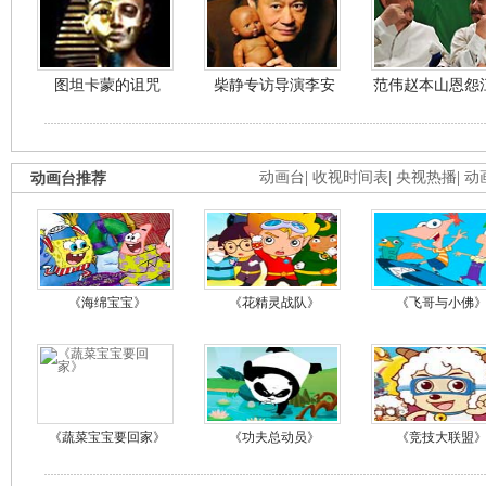
图坦卡蒙的诅咒
柴静专访导演李安
范伟赵本山恩怨
动画台推荐
动画台
|
收视时间表
|
央视热播
|
动
《海绵宝宝》
《花精灵战队》
《飞哥与小佛
《蔬菜宝宝要回家》
《功夫总动员》
《竞技大联盟