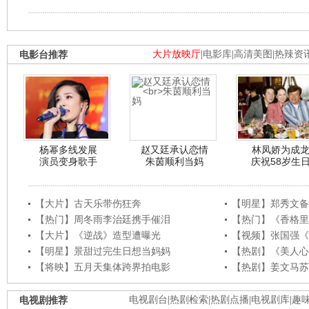
电影台推荐
大片放映厅
|
电影库
|
高清美图
|
热辣资
杨幂多线发展
赵又廷承认恋情
林凤娇为成
演员变身歌手
朱茵顺利当妈
庆祝58岁生
【大片】古天乐带伤狂奔
【明星】郑秀文备
【热门】周冬雨李治廷携手催泪
【热门】《香格里
【大片】《逆战》造型遭曝光
【视频】张国强《
【明星】景甜过完生日想当妈妈
【热剧】《美人心
【将映】五月天集体跨界拍电影
【热剧】姜文马苏
电视剧推荐
电视剧台
|
热剧检索
|
热剧点播
|
电视剧库
|
趣