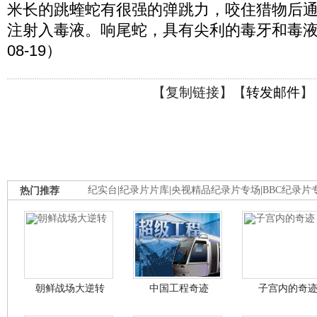
米长的跳蝰蛇有很强的弹跳力，咬住猎物后
注射入毒液。响尾蛇，具有尖利的毒牙和毒液。（
08-19）
【
复制链接
】【
转发邮件
】
热门推荐
纪实台
|
纪录片片库
|
央视精品纪录片专场
|
BBC纪录片
朝鲜战场大逆转
中国工程奇迹
子宫内的奇