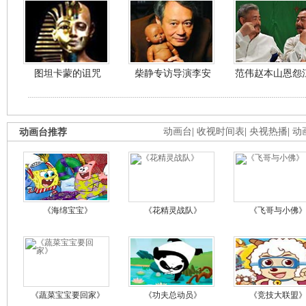
图坦卡蒙的诅咒
柴静专访导演李安
范伟赵本山恩怨
动画台推荐
动画台
|
收视时间表
|
央视热播
|
动
《海绵宝宝》
《花精灵战队》
《飞哥与小佛
《蔬菜宝宝要回家》
《功夫总动员》
《竞技大联盟