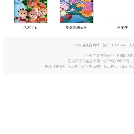
花园宝宝
爱探险的朵拉
燕尾侠
中央电视台网站
|
关于CCTV.com
|
人
中央广播电视总台 中国网络电
违法和不良信息举报
京ICP证060535号
网上传播视听节目许可证号 0102004
新出网证（京）字0