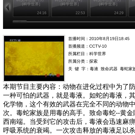
[科学世界]
[科学世界]
[科学世界]
24:16
22:53
24:29
首播时间：2010年8月19日18:45
首播频道：
CCTV-10
所属栏目：
科学世界
所属分类：探索
关 键 字：
毒液
致命武器
毒蛇家
本期节目主要内容：动物在进化过程中为了
一种可怕的武器，就是毒液。如蛇的毒液，
化学物，这个有效的武器在完全不同的动物
次。毒蛇家族是用毒的高手。致命毒蛇--黄
西南端。当受到它的攻击后，毒液会迅速麻
呼吸系统的衰竭。一次攻击释放的毒液足以