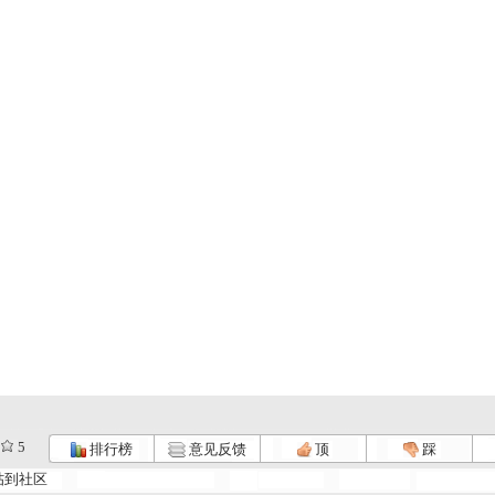
5
排行榜
意见反馈
顶
踩
帖到社区