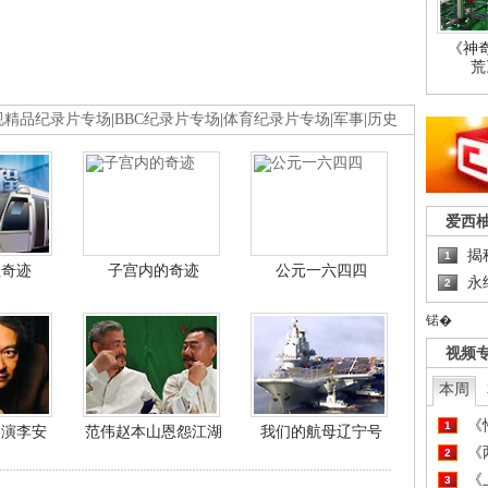
《神
荒
视精品纪录片专场
|
BBC纪录片专场
|
体育纪录片专场
|
军事
|
历史
爱西
揭
1
程奇迹
子宫内的奇迹
公元一六四四
永
2
锘�
视频
本周
《
1
导演李安
范伟赵本山恩怨江湖
我们的航母辽宁号
《
2
《
3