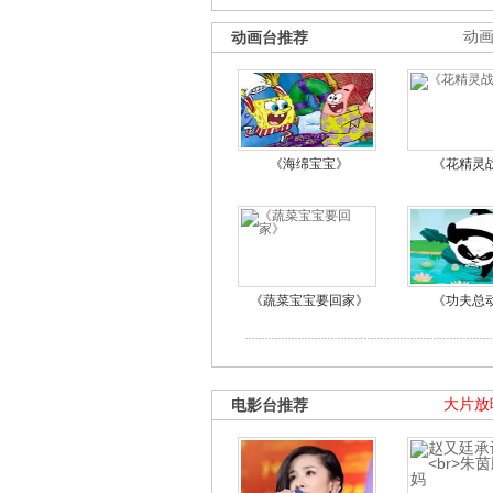
动画台推荐
动
《海绵宝宝》
《花精灵
《蔬菜宝宝要回家》
《功夫总
电影台推荐
大片放