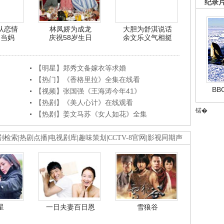
纪录
认恋情
林凤娇为成龙
大胆为舒淇说话
利当妈
庆祝58岁生日
余文乐义气相挺
【明星】郑秀文备嫁衣等求婚
【热门】《香格里拉》全集在线看
B
【视频】张国强《王海涛今年41》
【热剧】《美人心计》在线观看
锘�
【热剧】姜文马苏《女人如花》全集
剧检索
|
热剧点播
|
电视剧库
|
趣味策划
|
CCTV-8官网
|
影视同期声
星
一日夫妻百日恩
雪狼谷