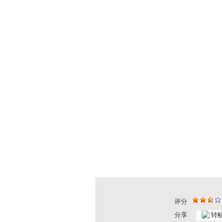
评分
分享
转