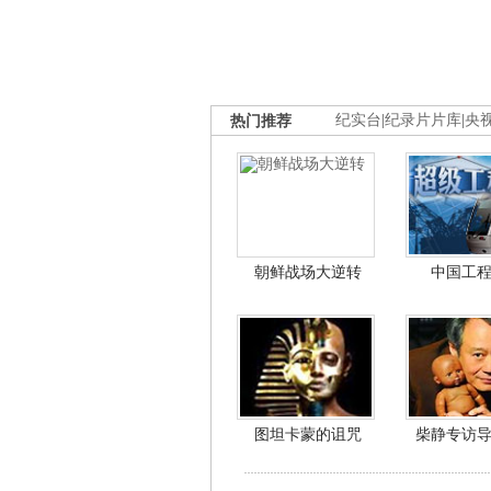
热门推荐
纪实台
|
纪录片片库
|
央
朝鲜战场大逆转
中国工
图坦卡蒙的诅咒
柴静专访