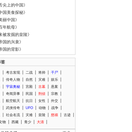
舌尖上的中国》
中国美食探秘》
美丽中国》
百年航母》
未被发掘的皇陵》
帝国的兴衰》
帝国的背影》
标签
闻
考古发现
二战
将帅
干尸
人
传奇人物
自然
灾难
娱乐
光
宇宙奥秘
宫殿
古墓
悬案
知
奇闻异事
民国
刑侦
宗教
程
航空航天
抗日
女性
外交
术
武侠传奇
UFO
动物
战争
星
社会名流
灾难
皇陵
慈禧
古迹
文物
西藏
青少
大清