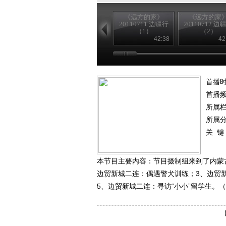
《远方的家》
《远方的家
20110711 边疆行
20110712 边
（1）
（2）
42:38
42
首播时
首播
所属
所属
关 键
本节目主要内容：节目摄制组来到了内蒙
边贸新城二连：偶遇警犬训练；3、边贸
5、边贸新城二连：寻访“小小”留学生。（远