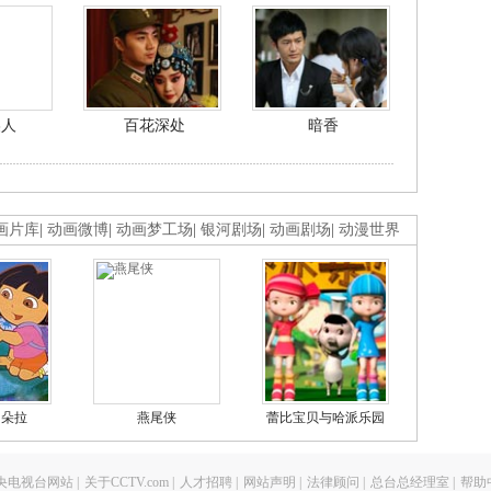
美人
百花深处
暗香
画片库
|
动画微博
|
动画梦工场
|
银河剧场
|
动画剧场
|
动漫世界
的朵拉
燕尾侠
蕾比宝贝与哈派乐园
央电视台网站
|
关于CCTV.com
|
人才招聘
|
网站声明
|
法律顾问
|
总台总经理室
|
帮助