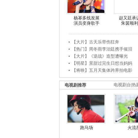
杨幂多线发展
赵又廷承
演员变身歌手
朱茵顺
【大片】古天乐带伤狂奔
【热门】周冬雨李治廷携手催泪
【大片】《逆战》造型遭曝光
【明星】景甜过完生日想当妈妈
【将映】五月天集体跨界拍电影
电视剧推荐
电视剧台
|
热
跑马场
火流