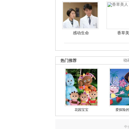
感动生命
香草
热门推荐
动
花园宝宝
爱探险
中