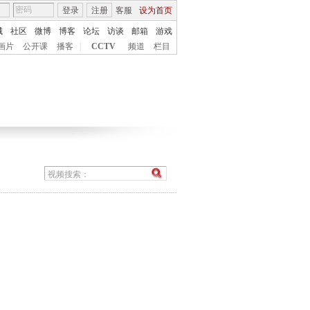
登录
注册
客服
设为首页
城
社区
微博
博客
论坛
访谈
邮箱
游戏
画片
公开课
播客
|
CCTV
频道
栏目