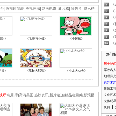
《
4
画台
|
收视时间表
|
央视热播
|
动画电影
|
新片榜
|
预告片
|
资讯榜
《
5
《
6
《
7
《
8
《
9
战队》
《飞哥与小佛》
《小破孩》
《
10
热门
历史秘
军政名
动员》
《竞技大联盟》
《小龙大功夫》
地理风
灵异未
建筑工
文化艺
映厅
|
电影库
|
高清美图
|
热辣资讯
|
新片速递
|
精品栏目
|
电影滚播
文体明
庆典