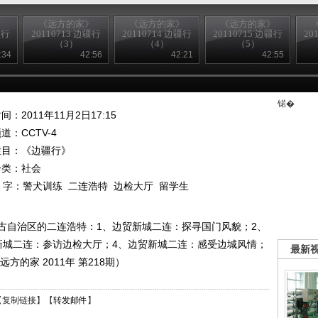
》
《远方的家》
《远方的家》
《远方的家》
疆行
20110713 边疆行
20110714 边疆行
20110715 边疆行
20
（3）
（4）
（5）
:34
42:56
42:21
42:55
锘�
间：2011年11月2日17:15
频道：
CCTV-4
栏目：
《边疆行》
分类：社会
 字：
警犬训练
二连浩特
边检大厅
留学生
古自治区的二连浩特：1、边贸新城二连：探寻国门风貌；2、
新城二连：参访边检大厅；4、边贸新城二连：感受边城风情；
最新
方的家 2011年 第218期）
【
复制链接
】【
转发邮件
】