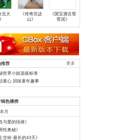
奇北大
《传奇完达
《国宝酒古窖
》
山》
窖泥》
柚推荐
更多
秘世界小姐选拔标准
结童心 回味童年趣事
专辑热播榜
本月
性与爱的抉择》
两性奥秘》
上甘岭-最长的43天》