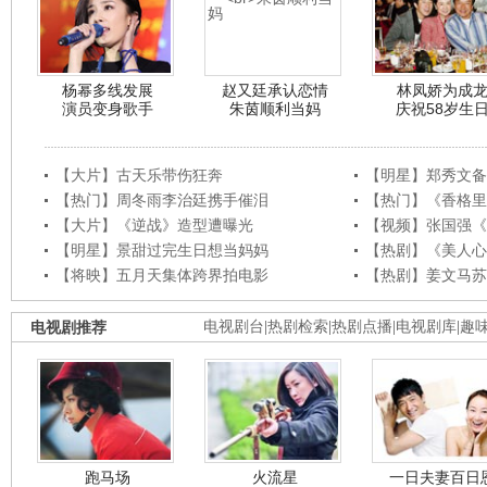
杨幂多线发展
赵又廷承认恋情
林凤娇为成
演员变身歌手
朱茵顺利当妈
庆祝58岁生
【大片】古天乐带伤狂奔
【明星】郑秀文备
【热门】周冬雨李治廷携手催泪
【热门】《香格里
【大片】《逆战》造型遭曝光
【视频】张国强《
【明星】景甜过完生日想当妈妈
【热剧】《美人心
【将映】五月天集体跨界拍电影
【热剧】姜文马苏
电视剧推荐
电视剧台
|
热剧检索
|
热剧点播
|
电视剧库
|
趣
跑马场
火流星
一日夫妻百日