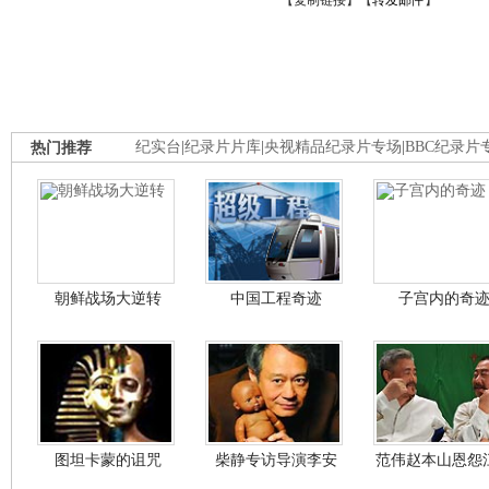
【
复制链接
】【
转发邮件
】
热门推荐
纪实台
|
纪录片片库
|
央视精品纪录片专场
|
BBC纪录片
朝鲜战场大逆转
中国工程奇迹
子宫内的奇
图坦卡蒙的诅咒
柴静专访导演李安
范伟赵本山恩怨