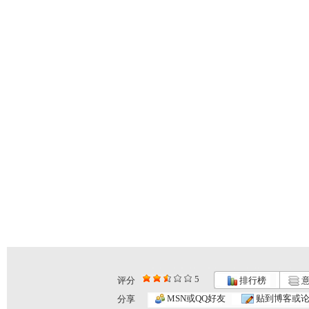
5
评分
排行榜
意
MSN或QQ好友
贴到博客或
分享