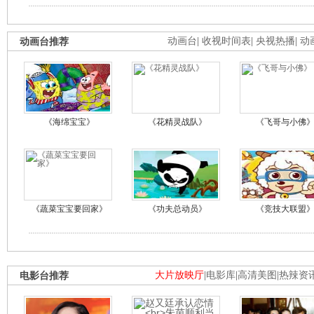
动画台推荐
动画台
|
收视时间表
|
央视热播
|
动
《海绵宝宝》
《花精灵战队》
《飞哥与小佛
《蔬菜宝宝要回家》
《功夫总动员》
《竞技大联盟
电影台推荐
大片放映厅
|
电影库
|
高清美图
|
热辣资