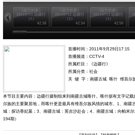
《远方的家》
《远方的家》
《远方的家》
20110711 边疆行
20110712 边疆行
20110713 边疆行
2
（1）
（2）
（3）
42:38
42:34
42:56
首播时间：2011年9月29日17:15
首播频道：
CCTV-4
所属栏目：
《边疆行》
所属分类：社会
关 键 字：
南疆古城
喀什
维吾尔
本节目主要内容：边疆行摄制组来到南疆古城喀什。喀什据有文字记载的
尔族的主要聚居地，而喀什更是最具有维吾尔族风情的城市。1、南疆
城：探访香妃墓；3、南疆古城：英吉沙赴会；4、南疆古城：向帕米尔进发
194期）